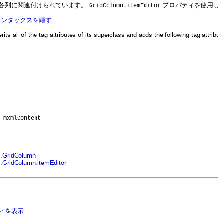
各列に関連付けられています。
プロパティを使用
GridColumn.itemEditor
 シンタックスを隠す
rits all of the tag attributes of its superclass and adds the following tag attrib
mxmlContent
s.GridColumn
.GridColumn.itemEditor
ィを表示