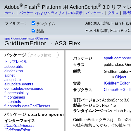
®
®
®
Adobe
Flash
Platform 用 ActionScript
3.0 リフ
ホーム
|
パッケージおよびクラスリストの非表示
|
パッケージ
|
クラス
|
新機
フィルター：
AIR 30.0 以前, Flash Playe
ランタイム
Flex 4.6 以前, Flash Pro
製品
spark.components.gridClasses
GridItemEditor - AS3 Flex
パッケージ
x
spark.componen
パッケージ
トップレベル
public class Gr
クラス
adobe.utils
air.desktop
継承
GridItemEditor
air.net
Object
air.update
IGridItemEditor
実装
air.update.events
com.adobe.viewsource
ComboBoxGridI
サブクラス
fl.accessibility
fl.containers
言語バージョン:
ActionScript 3.0
fl.controls
製品バージョン:
Flex 4.5
fl.controls.dataGridClasses
fl.controls.listClasses
ランタイムバージョン:
Flash Play
パッケージ spark.components.gridClasses
fl.controls.progressBarClasses
fl.core
GridItemEditor クラス
インターフェイス
fl.data
の値を編集してから、その値をコ
IDataGridElement
fl.display
IGridItemEditor