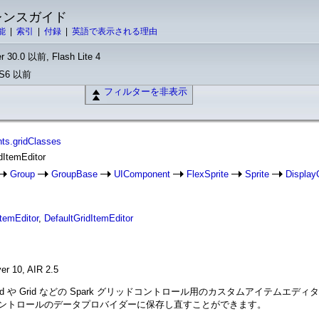
ァレンスガイド
能
|
索引
|
付録
|
英語で表示される理由
r 30.0 以前, Flash Lite 4
 CS6 以前
フィルターを非表示
ts.gridClasses
idItemEditor
Group
GroupBase
UIComponent
FlexSprite
Sprite
Display
temEditor
,
DefaultGridItemEditor
er 10, AIR 2.5
は、DataGrid や Grid などの Spark グリッドコントロール用のカスタ
ントロールのデータプロバイダーに保存し直すことができます。