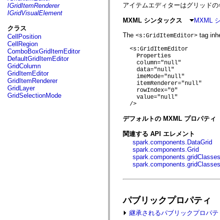
fl.events
アイテムエディターはグリッドの
IGridItemRenderer
fl.ik
IGridVisualElement
fl.lang
MXML シンタックス
MXML
fl.livepreview
クラス
fl.managers
The
tag inhe
<s:GridItemEditor>
CellPosition
fl.motion
CellRegion
fl.motion.easing
  <s:GridItemEditor

ComboBoxGridItemEditor
fl.rsl
Properties
DefaultGridItemEditor
fl.text
    column="null"

GridColumn
fl.transitions
    data="null"

GridItemEditor
fl.transitions.easing
    imeMode="null"

GridItemRenderer
fl.video
    itemRenderer="null"

GridLayer
flash.accessibility
    rowIndex="0"

GridSelectionMode
    value="null"

flash.concurrent
  />

flash.crypto
flash.data
デフォルトの MXML プロパティ
flash.desktop
flash.display
関連する API エレメント
flash.display3D
flash.display3D.textures
spark.components.DataGrid
flash.errors
spark.components.Grid
flash.events
spark.components.gridClasse
flash.external
spark.components.gridClasses
flash.filesystem
flash.filters
flash.geom
flash.globalization
パブリックプロパティ
flash.html
flash.media
継承されるパブリックプロパテ
flash.net