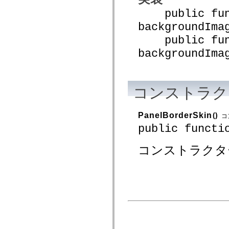
spark.automation.delegates.components.supportClasses
public func
spark.automation.delegates.skins.spark
spark.automation.events
backgroundIma
spark.collections
public func
spark.components
spark.components.calendarClasses
backgroundIma
spark.components.gridClasses
spark.components.mediaClasses
spark.components.supportClasses
spark.components.windowClasses
spark.core
コンストラク
spark.effects
spark.effects.animation
spark.effects.easing
PanelBorderSkin
()
spark.effects.interpolation
コ
spark.effects.supportClasses
public functi
spark.events
spark.filters
spark.formatters
コンストラクタ
spark.formatters.supportClasses
spark.globalization
spark.globalization.supportClasses
spark.layouts
spark.layouts.supportClasses
spark.managers
spark.modules
spark.preloaders
spark.primitives
spark.primitives.supportClasses