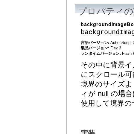
mx.olap
mx.olap.aggregators
プロパティの
mx.preloaders
mx.printing
mx.resources
backgroundImageB
mx.rpc
backgroundIma
mx.rpc.events
mx.rpc.http
mx.rpc.http.mxml
言語バージョン:
ActionScript 
mx.rpc.mxml
製品バージョン:
Flex 3
mx.rpc.remoting
mx.rpc.remoting.mxml
ランタイムバージョン:
Flash 
mx.rpc.soap
mx.rpc.soap.mxml
その中に背景イ
mx.rpc.wsdl
mx.rpc.xml
にスクロール可
mx.skins
mx.skins.halo
境界のサイズよ
mx.skins.spark
mx.skins.wireframe
ィが null 
mx.skins.wireframe.windowChrome
mx.states
使用して境界の
mx.styles
mx.utils
mx.validators
spark.accessibility
spark.automation.delegates
spark.automation.delegates.components
spark.automation.delegates.components.gridClasses
実装
spark.automation.delegates.components.mediaClasses