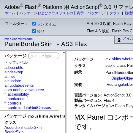
®
®
®
Adobe
Flash
Platform 用 ActionScript
3.0 リフ
ホーム
|
パッケージおよびクラスリストの非表示
|
パッケージ
|
クラス
|
新機
フィルター：
AIR 30.0 以前, Flash Playe
ランタイム
Flex 4.6 以前, Flash Pro
製品
フィ
mx.skins.wireframe
PanelBorderSkin - AS3 Flex
パッケージ
x
mx.skins.wiref
パッケージ
トップレベル
public class Pa
クラス
adobe.utils
air.desktop
継承
PanelBorderSk
air.net
DisplayObje
air.update
IRectangularBor
実装
air.update.events
com.adobe.viewsource
fl.accessibility
言語バージョン:
ActionScript 3.0
fl.containers
製品バージョン:
Flex 4
fl.controls
ランタイムバージョン:
Flash Play
fl.controls.dataGridClasses
fl.controls.listClasses
MX Panel 
パッケージ mx.skins.wireframe
fl.controls.progressBarClasses
fl.core
クラス
です。
fl.data
AccordionHeaderSkin
fl.display
BorderSkin