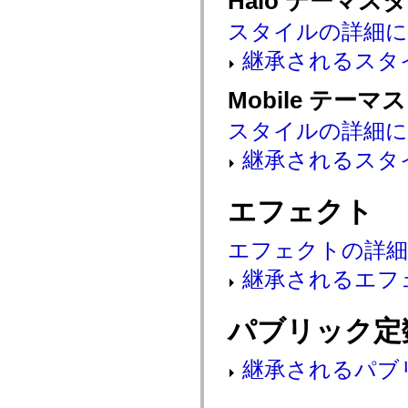
Halo テーマス
mx.controls
mx.controls.advancedDataGridClasses
スタイルの詳細
mx.controls.dataGridClasses
mx.controls.listClasses
継承されるスタ
mx.controls.menuClasses
mx.controls.olapDataGridClasses
mx.controls.scrollClasses
Mobile テーマ
mx.controls.sliderClasses
mx.controls.textClasses
スタイルの詳細
mx.controls.treeClasses
mx.controls.videoClasses
継承されるスタ
mx.core
mx.core.windowClasses
mx.effects
mx.effects.easing
エフェクト
mx.effects.effectClasses
mx.events
mx.filters
エフェクトの詳
mx.flash
mx.formatters
継承されるエフ
mx.geom
mx.graphics
mx.graphics.codec
パブリック定
mx.graphics.shaderClasses
mx.logging
mx.logging.errors
継承されるパブ
mx.logging.targets
mx.managers
mx.modules
mx.netmon