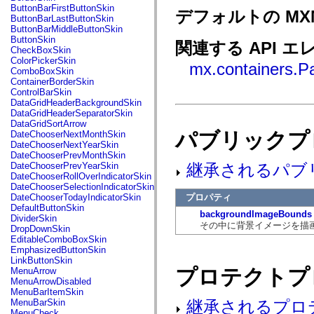
fl.events
ButtonBarFirstButtonSkin
デフォルトの MX
fl.ik
ButtonBarLastButtonSkin
fl.lang
ButtonBarMiddleButtonSkin
fl.livepreview
ButtonSkin
関連する API エ
fl.managers
CheckBoxSkin
fl.motion
ColorPickerSkin
mx.containers.P
fl.motion.easing
ComboBoxSkin
fl.rsl
ContainerBorderSkin
fl.text
ControlBarSkin
fl.transitions
DataGridHeaderBackgroundSkin
fl.transitions.easing
DataGridHeaderSeparatorSkin
fl.video
DataGridSortArrow
flash.accessibility
パブリックプ
DateChooserNextMonthSkin
flash.concurrent
DateChooserNextYearSkin
flash.crypto
DateChooserPrevMonthSkin
flash.data
継承されるパブ
DateChooserPrevYearSkin
flash.desktop
DateChooserRollOverIndicatorSkin
flash.display
DateChooserSelectionIndicatorSkin
flash.display3D
プロパティ
DateChooserTodayIndicatorSkin
flash.display3D.textures
DefaultButtonSkin
flash.errors
backgroundImageBounds
DividerSkin
flash.events
その中に背景イメージを描
DropDownSkin
flash.external
EditableComboBoxSkin
flash.filesystem
EmphasizedButtonSkin
flash.filters
LinkButtonSkin
flash.geom
プロテクトプ
MenuArrow
flash.globalization
MenuArrowDisabled
flash.html
MenuBarItemSkin
flash.media
継承されるプロ
MenuBarSkin
flash.net
MenuCheck