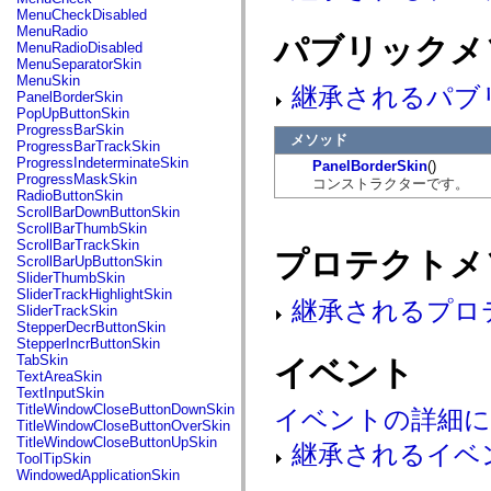
flash.net.dns
MenuCheckDisabled
flash.net.drm
MenuRadio
パブリックメ
flash.notifications
MenuRadioDisabled
flash.permissions
MenuSeparatorSkin
flash.printing
MenuSkin
flash.profiler
継承されるパブ
PanelBorderSkin
flash.sampler
PopUpButtonSkin
flash.security
ProgressBarSkin
flash.sensors
メソッド
ProgressBarTrackSkin
flash.system
ProgressIndeterminateSkin
PanelBorderSkin
()
flash.text
ProgressMaskSkin
コンストラクターです。
flash.text.engine
RadioButtonSkin
flash.text.ime
ScrollBarDownButtonSkin
flash.ui
ScrollBarThumbSkin
flash.utils
ScrollBarTrackSkin
プロテクトメ
flash.xml
ScrollBarUpButtonSkin
flashx.textLayout
SliderThumbSkin
flashx.textLayout.compose
SliderTrackHighlightSkin
flashx.textLayout.container
継承されるプロ
SliderTrackSkin
flashx.textLayout.conversion
StepperDecrButtonSkin
flashx.textLayout.edit
StepperIncrButtonSkin
flashx.textLayout.elements
TabSkin
イベント
flashx.textLayout.events
TextAreaSkin
flashx.textLayout.factory
TextInputSkin
flashx.textLayout.formats
TitleWindowCloseButtonDownSkin
イベントの詳細
flashx.textLayout.operations
TitleWindowCloseButtonOverSkin
flashx.textLayout.utils
TitleWindowCloseButtonUpSkin
継承されるイベ
flashx.undo
ToolTipSkin
mx.accessibility
WindowedApplicationSkin
mx.automation