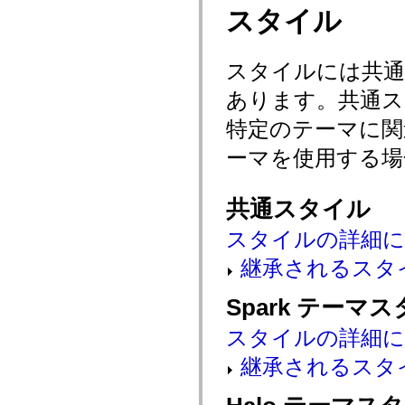
mx.automation.air
スタイル
mx.automation.delegates
mx.automation.delegates.advancedDataGrid
mx.automation.delegates.charts
mx.automation.delegates.containers
スタイルには共
mx.automation.delegates.controls
mx.automation.delegates.controls.dataGridClasses
あります。共通ス
mx.automation.delegates.controls.fileSystemClasses
mx.automation.delegates.core
特定のテーマに
mx.automation.delegates.flashflexkit
mx.automation.events
ーマを使用する場
mx.binding
mx.binding.utils
mx.charts
mx.charts.chartClasses
共通スタイル
mx.charts.effects
mx.charts.effects.effectClasses
スタイルの詳細
mx.charts.events
mx.charts.renderers
継承されるスタ
mx.charts.series
mx.charts.series.items
mx.charts.series.renderData
Spark テーマ
mx.charts.styles
mx.collections
スタイルの詳細
mx.collections.errors
mx.containers
mx.containers.accordionClasses
継承されるスタ
mx.containers.dividedBoxClasses
mx.containers.errors
mx.containers.utilityClasses