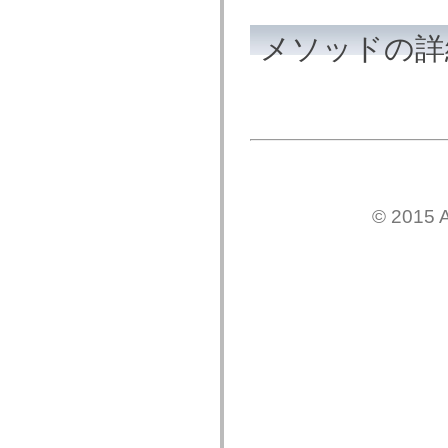
mx.olap
mx.olap.aggregators
メソッドの詳
mx.preloaders
mx.printing
mx.resources
mx.rpc
mx.rpc.events
mx.rpc.http
mx.rpc.http.mxml
mx.rpc.mxml
mx.rpc.remoting
mx.rpc.remoting.mxml
mx.rpc.soap
mx.rpc.soap.mxml
© 2015 A
mx.rpc.wsdl
mx.rpc.xml
mx.skins
mx.skins.halo
mx.skins.spark
mx.skins.wireframe
mx.skins.wireframe.windowChrome
mx.states
mx.styles
mx.utils
mx.validators
spark.accessibility
spark.automation.delegates
spark.automation.delegates.components
spark.automation.delegates.components.gridClasses
spark.automation.delegates.components.mediaClasses