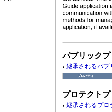
fl.events
Guide application 
fl.ik
fl.lang
communication with
fl.livepreview
fl.managers
methods for manag
fl.motion
fl.motion.easing
application, if avail
fl.rsl
fl.text
fl.transitions
fl.transitions.easing
fl.video
flash.accessibility
flash.concurrent
パブリックプ
flash.crypto
flash.data
flash.desktop
継承されるパブ
flash.display
flash.display3D
flash.display3D.textures
プロパティ
flash.errors
flash.events
flash.external
flash.filesystem
flash.filters
プロテクトプ
flash.geom
flash.globalization
flash.html
継承されるプロ
flash.media
flash.net