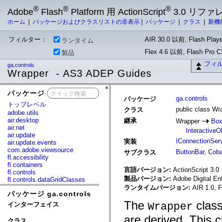
®
®
®
Adobe
Flash
Platform 用 ActionScript
3.0 リフ
ホーム
|
パッケージおよびクラスリストの非表示
|
パッケージ
|
クラス
|
新機
フィルター：
AIR 30.0 以前, Flash Playe
ランタイム
Flex 4.6 以前, Flash Pro
製品
フィ
ga.controls
Wrapper - AS3 ADEP Guides
パッケージ
x
ga.controls
パッケージ
トップレベル
public class Wr
クラス
adobe.utils
air.desktop
継承
Wrapper
Bo
air.net
InteractiveO
air.update
IConnectionSer
実装
air.update.events
com.adobe.viewsource
ButtonBar
,
Coba
サブクラス
fl.accessibility
fl.containers
言語バージョン:
ActionScript 3.0
fl.controls
製品バージョン:
Adobe Digital En
fl.controls.dataGridClasses
fl.controls.listClasses
ランタイムバージョン:
AIR 1.0, F
パッケージ ga.controls
fl.controls.progressBarClasses
fl.core
The
class
Wrapper
インターフェイス
fl.data
fl.display
are derived. This 
クラス