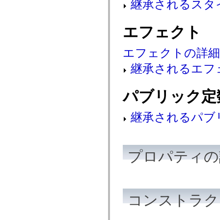
継承されるスタ
mx.controls
mx.controls.advancedDataGridClasses
mx.controls.dataGridClasses
エフェクト
mx.controls.listClasses
mx.controls.menuClasses
mx.controls.olapDataGridClasses
mx.controls.scrollClasses
エフェクトの詳
mx.controls.sliderClasses
mx.controls.textClasses
継承されるエフ
mx.controls.treeClasses
mx.controls.videoClasses
mx.core
パブリック定
mx.core.windowClasses
mx.effects
mx.effects.easing
継承されるパブ
mx.effects.effectClasses
mx.events
mx.filters
mx.flash
mx.formatters
プロパティの
mx.geom
mx.graphics
mx.graphics.codec
mx.graphics.shaderClasses
mx.logging
mx.logging.errors
コンストラク
mx.logging.targets
mx.managers
mx.modules
mx.netmon