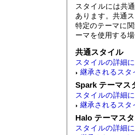
mx.automation.air
スタイルには共
mx.automation.delegates
mx.automation.delegates.advancedDataGrid
あります。共通ス
mx.automation.delegates.charts
mx.automation.delegates.containers
特定のテーマに
mx.automation.delegates.controls
mx.automation.delegates.controls.dataGridClasses
ーマを使用する場
mx.automation.delegates.controls.fileSystemClasses
mx.automation.delegates.core
mx.automation.delegates.flashflexkit
mx.automation.events
共通スタイル
mx.binding
mx.binding.utils
スタイルの詳細
mx.charts
mx.charts.chartClasses
継承されるスタ
mx.charts.effects
mx.charts.effects.effectClasses
mx.charts.events
Spark テーマ
mx.charts.renderers
mx.charts.series
mx.charts.series.items
スタイルの詳細
mx.charts.series.renderData
mx.charts.styles
継承されるスタ
mx.collections
mx.collections.errors
Halo テーマス
mx.containers
mx.containers.accordionClasses
mx.containers.dividedBoxClasses
スタイルの詳細
mx.containers.errors
mx.containers.utilityClasses