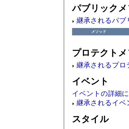
flash.net.dns
パブリックメ
flash.net.drm
flash.notifications
flash.permissions
継承されるパブ
flash.printing
flash.profiler
flash.sampler
メソッド
flash.security
flash.sensors
flash.system
flash.text
flash.text.engine
プロテクトメ
flash.text.ime
flash.ui
flash.utils
継承されるプロ
flash.xml
flashx.textLayout
flashx.textLayout.compose
イベント
flashx.textLayout.container
flashx.textLayout.conversion
flashx.textLayout.edit
イベントの詳細
flashx.textLayout.elements
flashx.textLayout.events
継承されるイベ
flashx.textLayout.factory
flashx.textLayout.formats
flashx.textLayout.operations
flashx.textLayout.utils
スタイル
flashx.undo
mx.accessibility
mx.automation