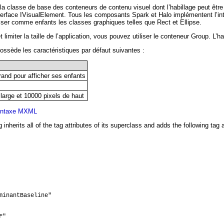
la classe de base des conteneurs de contenu visuel dont l’habillage peut êt
terface IVisualElement. Tous les composants Spark et Halo implémentent l’in
liser comme enfants les classes graphiques telles que Rect et Ellipse.
limiter la taille de l’application, vous pouvez utiliser le conteneur Group. L’
ossède les caractéristiques par défaut suivantes :
and pour afficher ses enfants
large et 10000 pixels de haut
yntaxe MXML
 inherits all of the tag attributes of its superclass and adds the following tag a
minantBaseline"

"
