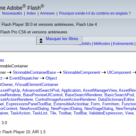
®
®
rme Adobe
Flash
|
Nouveautés
|
Index
|
Annexes
|
Pourquoi existe-t-il du contenu en anglais ?
 Flash Player 30.0 et versions antérieures, Flash Lite 4
, Flash Pro CS6 et versions antérieures
Masquer les filtres
Propriétés
|
Méthodes
|
Evénements
nts
innableContainer
iner
SkinnableContainerBase
SkinnableComponent
UIComponent
ct
EventDispatcher
Object
ntOwner
,
IVisualElementContainer
ssetPopUp
,
AdvancedSearchPod
,
Application
,
AssetManagerView
,
AssetRev
iewRenderer
,
BasePreviewUIControl
,
BaseSearchRenderer
,
BasicSearchPod
ssetActionRenderer
,
ControlImageAssetActionRenderer
,
DataDictionaryEditor
el
,
ExpressionsPanelToolBar
,
ExtensibleActionbar
,
Form
,
FormItem
,
Functio
torContent
,
NewAssetDialog
,
NewProjectDialog
,
NewStageDialog
,
NewTempla
ainer
,
TaskAction
,
TaskList
,
Tile
,
Toolbar
,
ToolBar
,
ValidateExpression
,
View
,
 3.0
n:
Flash Player 10, AIR 1.5