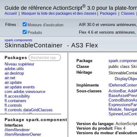
®
Guide de référence ActionScript
3.0 pour la plate-fo
Accueil
|
Masquer la liste des packages et des classes
|
Packages
|
Classes
Filtres :
AIR 30.0 et versions antérieures,
Moteurs d’exécution
Flex 4.6 et versions antérieures
Produits
spark.components
SkinnableContainer - AS3 Flex
Packages
x
Package
spark.compone
Niveau supérieur
Classe
public class Sk
adobe.utils
Héritage
SkinnableConta
air.desktop
air.net
DisplayObje
air.update
Implémente
IDeferredConte
air.update.events
Sous-classes
ActionBar
,
AddA
com.adobe.viewsource
BaseAssetPrev
fl.accessibility
ControlButtonA
fl.containers
ExpressionsPan
fl.controls
Module
,
Naviga
fl.controls.dataGridClasses
SpinnerListCont
fl.controls.listClasses
fl.controls.progressBarClasses
Package spark.components
fl.core
Version du langage:
ActionScript
Interfaces
fl.data
Version du produit:
Flex 4
IItemRenderer
fl.display
Versions du moteur d’exécutio
IItemRendererOwner