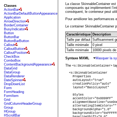
fl.events
La classe SkinnableContainer est 
fl.ik
Classes
composants qui implémentent l’in
fl.lang
ActionBar
conséquent, le conteneur peut uti
fl.livepreview
ActionBarDefaultButtonAppearance
fl.managers
Application
Pour améliorer les performances et 
fl.motion
ArrowDirection
fl.motion.easing
BorderContainer
Le container SkinnableContainer p
fl.rsl
BusyIndicator
fl.text
Button
Caractéristique
Description
fl.transitions
ButtonBar
fl.transitions.easing
Taille par défaut
Suffisamment gr
ButtonBarButton
fl.video
Callout
Taille minimale
0 pixel
flash.accessibility
CalloutButton
Taille minimale
10000 pixels de 
flash.concurrent
CalloutPosition
flash.crypto
CheckBox
Syntaxe MXML
Masquer la s
flash.data
ComboBox
flash.desktop
ContentBackgroundAppearance
The
tag
<s:SkinnableContainer>
flash.display
DataGrid
flash.display3D
DataGroup
  <s:SkinnableContainer

flash.display3D.textures
DataRenderer
Properties
flash.errors
DateSpinner
    autoLayout="true"

flash.events
DropDownList
    creationPolicy="auto"

flash.external
    layout="BasicLayout"

Form
flash.filesystem
FormHeading
flash.filters
Styles
FormItem
flash.geom
    accentColor="0x0099FF"

Grid
flash.globalization
    alignmentBaseline="useDo
GridColumnHeaderGroup
    alternatingItemColors=""

flash.html
Group
    backgroundAlpha="1.0"

flash.media
HGroup
    backgroundColor="0xFFFFFF
flash.net
HScrollBar
    baselineShift="0.0"
