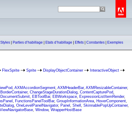
|
Styles
|
Parties d’habillage
|
Etats d’habillage
|
Effets
|
Constantes
|
Exemples
FlexSprite
Sprite
DisplayObjectContainer
InteractiveObject
iewPod
,
AXMAccordionSegment
,
AXMHeaderBar
,
AXMResizableContainer
,
,
BorderContainer
,
ChangeStageDurationDialog
,
ContentCapturePod
,
,
DocumentSubmit
,
EBToolBar
,
EBWorkspace
,
ExpressionListItemRender
,
nsPanel
,
FunctionsPanelToolBar
,
GroupInformationArea
,
HoverComponent
,
teDialog
,
OneLevelPanelNavigator
,
Panel
,
Shell
,
SkinnablePopUpContainer
,
ViewNavigatorBase
,
Window
,
WrapperHostBase