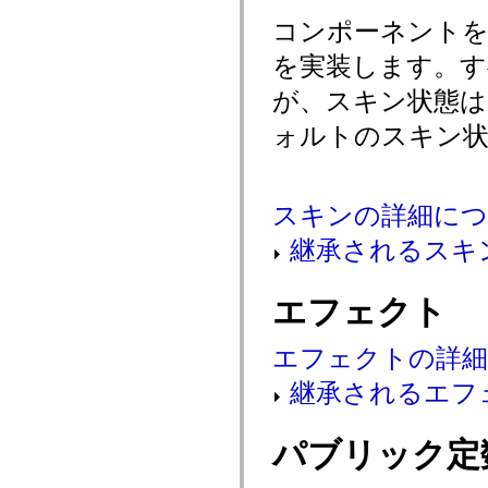
spark.skins
spark.skins.mobile
コンポーネントを
spark.skins.mobile.supportClasses
spark.skins.spark
を実装します。す
spark.skins.spark.mediaClasses.fullScreen
spark.skins.spark.mediaClasses.normal
が、スキン状態は
spark.skins.spark.windowChrome
spark.skins.wireframe
ォルトのスキン状
spark.skins.wireframe.mediaClasses
spark.skins.wireframe.mediaClasses.fullScreen
spark.transitions
spark.utils
spark.validators
スキンの詳細に
spark.validators.supportClasses
言語エレメント
継承されるスキ
グローバル定数
グローバル関数
演算子
エフェクト
ステートメント、キーワード、ディレクティブ
特殊な型
エフェクトの詳
付録
新機能
継承されるエフ
コンパイルエラー
コンパイラー警告
ランタイムエラー
パブリック定
ActionScript 3 への移行
サポートされている文字セット