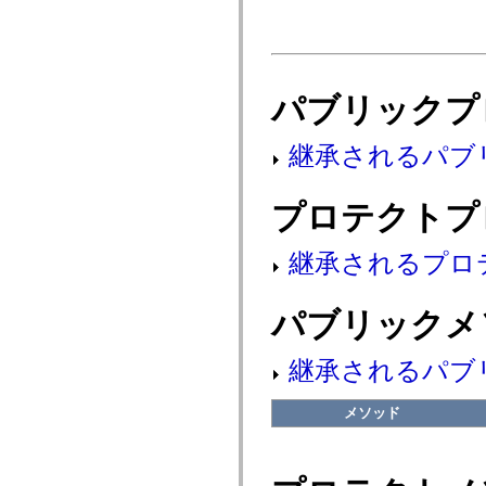
fl.events
fl.ik
fl.lang
fl.livepreview
fl.managers
fl.motion
パブリックプ
fl.motion.easing
fl.rsl
fl.text
継承されるパブ
fl.transitions
fl.transitions.easing
fl.video
flash.accessibility
プロテクトプ
flash.concurrent
flash.crypto
flash.data
継承されるプロ
flash.desktop
flash.display
flash.display3D
パブリックメ
flash.display3D.textures
flash.errors
flash.events
flash.external
継承されるパブ
flash.filesystem
flash.filters
flash.geom
メソッド
flash.globalization
flash.html
flash.media
flash.net