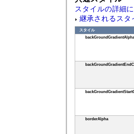
mx.automation.air
スタイルの詳細
mx.automation.delegates
mx.automation.delegates.advancedDataGrid
mx.automation.delegates.charts
継承されるスタ
mx.automation.delegates.containers
mx.automation.delegates.controls
mx.automation.delegates.controls.dataGridClasses
スタイル
mx.automation.delegates.controls.fileSystemClasses
backGroundGradientAlph
mx.automation.delegates.core
mx.automation.delegates.flashflexkit
mx.automation.events
mx.binding
mx.binding.utils
mx.charts
backGroundGradientEndC
mx.charts.chartClasses
mx.charts.effects
mx.charts.effects.effectClasses
mx.charts.events
mx.charts.renderers
mx.charts.series
backGroundGradientStart
mx.charts.series.items
mx.charts.series.renderData
mx.charts.styles
mx.collections
mx.collections.errors
mx.containers
borderAlpha
mx.containers.accordionClasses
mx.containers.dividedBoxClasses
mx.containers.errors
mx.containers.utilityClasses