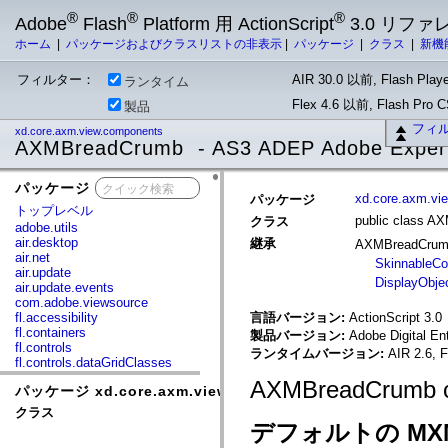
®
®
®
Adobe
Flash
Platform 用 ActionScript
3.0 リフ
ホーム
|
パッケージおよびクラスリストの非表示
|
パッケージ
|
クラス
|
新機
フィルター：
AIR 30.0 以前, Flash Playe
ランタイム
Flex 4.6 以前, Flash Pro
製品
フィ
xd.core.axm.view.components
AXMBreadCrumb - AS3 ADEP Adobe Experi
パッケージ
x
xd.core.axm.vi
パッケージ
トップレベル
public class 
クラス
adobe.utils
air.desktop
継承
AXMBreadCru
air.net
SkinnableCo
air.update
DisplayObje
air.update.events
com.adobe.viewsource
fl.accessibility
言語バージョン:
ActionScript 3.0
fl.containers
製品バージョン:
Adobe Digital En
fl.controls
ランタイムバージョン:
AIR 2.6, F
fl.controls.dataGridClasses
fl.controls.listClasses
AXMBreadCrumb 
パッケージ xd.core.axm.view.components
fl.controls.progressBarClasses
fl.core
クラス
fl.data
デフォルトの MX
fl.display