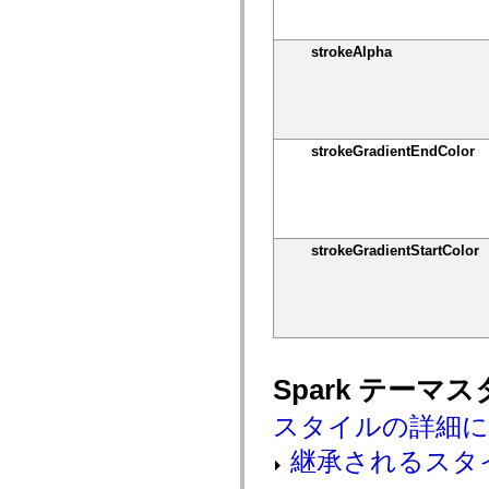
mx.olap
mx.olap.aggregators
mx.preloaders
strokeAlpha
mx.printing
mx.resources
mx.rpc
mx.rpc.events
mx.rpc.http
mx.rpc.http.mxml
strokeGradientEndColor
mx.rpc.mxml
mx.rpc.remoting
mx.rpc.remoting.mxml
mx.rpc.soap
mx.rpc.soap.mxml
mx.rpc.wsdl
strokeGradientStartColor
mx.rpc.xml
mx.skins
mx.skins.halo
mx.skins.spark
mx.skins.wireframe
mx.skins.wireframe.windowChrome
mx.states
mx.styles
Spark テーマ
mx.utils
mx.validators
スタイルの詳細
spark.accessibility
spark.automation.delegates
継承されるスタ
spark.automation.delegates.components
spark.automation.delegates.components.gridClasses
spark.automation.delegates.components.mediaClasses