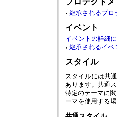
プロテクトメ
flash.net.dns
flash.net.drm
flash.notifications
継承されるプロ
flash.permissions
flash.printing
flash.profiler
イベント
flash.sampler
flash.security
flash.sensors
イベントの詳細
flash.system
flash.text
flash.text.engine
継承されるイベ
flash.text.ime
flash.ui
flash.utils
スタイル
flash.xml
flashx.textLayout
flashx.textLayout.compose
flashx.textLayout.container
スタイルには共
flashx.textLayout.conversion
flashx.textLayout.edit
あります。共通ス
flashx.textLayout.elements
flashx.textLayout.events
特定のテーマに
flashx.textLayout.factory
flashx.textLayout.formats
ーマを使用する場
flashx.textLayout.operations
flashx.textLayout.utils
flashx.undo
mx.accessibility
共通スタイル
mx.automation