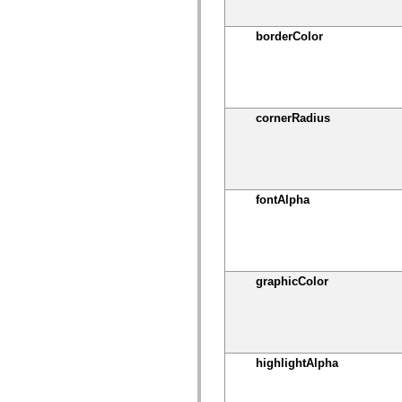
mx.controls
mx.controls.advancedDataGridClasses
borderColor
mx.controls.dataGridClasses
mx.controls.listClasses
mx.controls.menuClasses
mx.controls.olapDataGridClasses
mx.controls.scrollClasses
mx.controls.sliderClasses
mx.controls.textClasses
cornerRadius
mx.controls.treeClasses
mx.controls.videoClasses
mx.core
mx.core.windowClasses
mx.effects
mx.effects.easing
fontAlpha
mx.effects.effectClasses
mx.events
mx.filters
mx.flash
mx.formatters
mx.geom
graphicColor
mx.graphics
mx.graphics.codec
mx.graphics.shaderClasses
mx.logging
mx.logging.errors
mx.logging.targets
highlightAlpha
mx.managers
mx.modules
mx.netmon