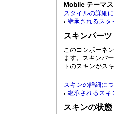
Mobile テーマ
spark.automation.delegates.components.supportClasses
spark.automation.delegates.skins.spark
spark.automation.events
スタイルの詳細
spark.collections
spark.components
継承されるスタ
spark.components.calendarClasses
spark.components.gridClasses
spark.components.mediaClasses
スキンパーツ
spark.components.supportClasses
spark.components.windowClasses
spark.core
spark.effects
このコンポーネ
spark.effects.animation
spark.effects.easing
ます。スキンパー
spark.effects.interpolation
spark.effects.supportClasses
トのスキンがス
spark.events
spark.filters
spark.formatters
spark.formatters.supportClasses
spark.globalization
スキンの詳細に
spark.globalization.supportClasses
spark.layouts
継承されるスキ
spark.layouts.supportClasses
spark.managers
spark.modules
spark.preloaders
スキンの状態
spark.primitives
spark.primitives.supportClasses