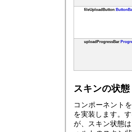
mx.olap
mx.olap.aggregators
fileUploadButton
:
ButtonB
mx.preloaders
mx.printing
mx.resources
mx.rpc
mx.rpc.events
mx.rpc.http
mx.rpc.http.mxml
uploadProgressBar
:
Progr
mx.rpc.mxml
mx.rpc.remoting
mx.rpc.remoting.mxml
mx.rpc.soap
mx.rpc.soap.mxml
mx.rpc.wsdl
mx.rpc.xml
mx.skins
mx.skins.halo
mx.skins.spark
スキンの状態
mx.skins.wireframe
mx.skins.wireframe.windowChrome
mx.states
mx.styles
コンポーネントを
mx.utils
mx.validators
を実装します。す
spark.accessibility
spark.automation.delegates
が、スキン状態は
spark.automation.delegates.components
spark.automation.delegates.components.gridClasses
spark.automation.delegates.components.mediaClasses