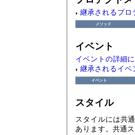
flash.net.dns
flash.net.drm
継承されるプロ
flash.notifications
flash.permissions
flash.printing
メソッド
flash.profiler
flash.sampler
flash.security
flash.sensors
flash.system
イベント
flash.text
flash.text.engine
flash.text.ime
イベントの詳細
flash.ui
flash.utils
継承されるイベ
flash.xml
flashx.textLayout
flashx.textLayout.compose
イベント
flashx.textLayout.container
flashx.textLayout.conversion
flashx.textLayout.edit
flashx.textLayout.elements
スタイル
flashx.textLayout.events
flashx.textLayout.factory
flashx.textLayout.formats
flashx.textLayout.operations
スタイルには共
flashx.textLayout.utils
flashx.undo
あります。共通ス
mx.accessibility
mx.automation