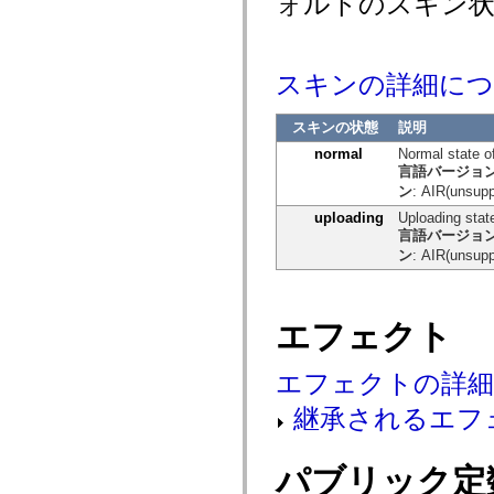
ォルトのスキン状
spark.automation.delegates.components.supportClasses
spark.automation.delegates.skins.spark
spark.automation.events
spark.collections
スキンの詳細に
spark.components
spark.components.calendarClasses
spark.components.gridClasses
スキンの状態
説明
spark.components.mediaClasses
spark.components.supportClasses
normal
Normal state o
spark.components.windowClasses
言語バージョ
spark.core
ン
: AIR(unsupp
spark.effects
spark.effects.animation
uploading
Uploading state
spark.effects.easing
言語バージョ
spark.effects.interpolation
ン
: AIR(unsupp
spark.effects.supportClasses
spark.events
spark.filters
spark.formatters
エフェクト
spark.formatters.supportClasses
spark.globalization
spark.globalization.supportClasses
エフェクトの詳
spark.layouts
spark.layouts.supportClasses
継承されるエフ
spark.managers
spark.modules
spark.preloaders
spark.primitives
パブリック定
spark.primitives.supportClasses