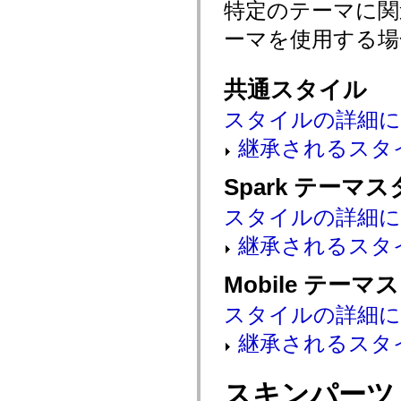
特定のテーマに
mx.automation.air
mx.automation.delegates
ーマを使用する場
mx.automation.delegates.advancedDataGrid
mx.automation.delegates.charts
mx.automation.delegates.containers
mx.automation.delegates.controls
共通スタイル
mx.automation.delegates.controls.dataGridClasses
mx.automation.delegates.controls.fileSystemClasses
スタイルの詳細
mx.automation.delegates.core
mx.automation.delegates.flashflexkit
mx.automation.events
継承されるスタ
mx.binding
mx.binding.utils
Spark テーマ
mx.charts
mx.charts.chartClasses
mx.charts.effects
スタイルの詳細
mx.charts.effects.effectClasses
mx.charts.events
継承されるスタ
mx.charts.renderers
mx.charts.series
mx.charts.series.items
Mobile テーマ
mx.charts.series.renderData
mx.charts.styles
スタイルの詳細
mx.collections
mx.collections.errors
継承されるスタ
mx.containers
mx.containers.accordionClasses
mx.containers.dividedBoxClasses
mx.containers.errors
スキンパーツ
mx.containers.utilityClasses