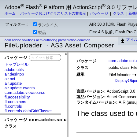
®
®
®
Adobe
Flash
Platform 用 ActionScript
3.0 リフ
ホーム
|
パッケージおよびクラスリストの非表示
|
パッケージ
|
クラス
|
新機
フィルター：
AIR 30.0 以前, Flash Playe
ランタイム
Flex 4.6 以前, Flash Pro
製品
フィ
com.adobe.solutions.acm.authoring.presentation.common
FileUploader - AS3 Asset Composer
パッケージ
x
com.adobe.solu
パッケージ
トップレベル
public class Fil
クラス
adobe.utils
air.desktop
継承
FileUploader
air.net
DisplayObje
air.update
air.update.events
言語バージョン:
ActionScript 3.0
com.adobe.viewsource
製品バージョン:
Asset Composer 
fl.accessibility
fl.containers
ランタイムバージョン:
AIR (unsup
fl.controls
fl.controls.dataGridClasses
The class used to u
fl.controls.listClasses
パッケージ com.adobe.solutions.acm.authoring.present
fl.controls.progressBarClasses
fl.core
クラス
fl.data
fl.display