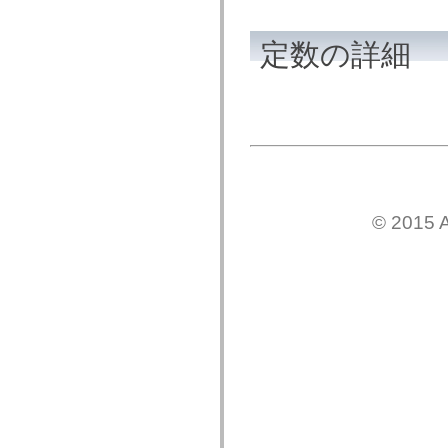
MXML のみのタグ
モーション XML エレメント
定数の詳細
Timed Text タグ
使用されなくなったエレメントのリスト
Accessibility Implementation 定数
ActionScript の例の使用方法
法律上の注意
© 2015 A