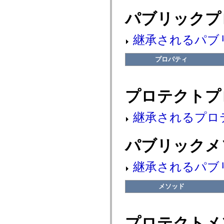
fl.events
fl.ik
パブリックプ
fl.lang
fl.livepreview
fl.managers
継承されるパブ
fl.motion
fl.motion.easing
fl.rsl
プロパティ
fl.text
fl.transitions
fl.transitions.easing
fl.video
プロテクトプ
flash.accessibility
flash.concurrent
flash.crypto
継承されるプロ
flash.data
flash.desktop
flash.display
flash.display3D
パブリックメ
flash.display3D.textures
flash.errors
flash.events
継承されるパブ
flash.external
flash.filesystem
flash.filters
メソッド
flash.geom
flash.globalization
flash.html
flash.media
プロテクトメ
flash.net