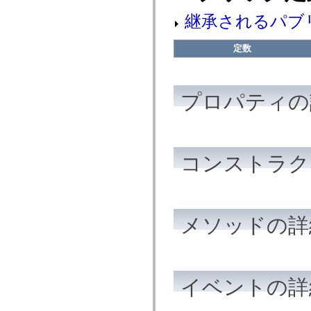
spark.skins
spark.skins.mobile
継承されるパブ
spark.skins.mobile.supportClasses
spark.skins.spark
spark.skins.spark.mediaClasses.fullScreen
定数
spark.skins.spark.mediaClasses.normal
spark.skins.spark.windowChrome
spark.skins.wireframe
spark.skins.wireframe.mediaClasses
spark.skins.wireframe.mediaClasses.fullScreen
プロパティの
spark.transitions
spark.utils
spark.validators
spark.validators.supportClasses
言語エレメント
コンストラク
グローバル定数
グローバル関数
演算子
ステートメント、キーワード、ディレクティブ
特殊な型
メソッドの詳
付録
新機能
コンパイルエラー
コンパイラー警告
イベントの詳
ランタイムエラー
ActionScript 3 への移行
サポートされている文字セット