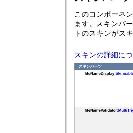
mx.controls
mx.controls.advancedDataGridClasses
mx.controls.dataGridClasses
このコンポーネ
mx.controls.listClasses
mx.controls.menuClasses
ます。スキンパー
mx.controls.olapDataGridClasses
mx.controls.scrollClasses
トのスキンがス
mx.controls.sliderClasses
mx.controls.textClasses
mx.controls.treeClasses
mx.controls.videoClasses
mx.core
スキンの詳細に
mx.core.windowClasses
mx.effects
mx.effects.easing
スキンパーツ
mx.effects.effectClasses
fileNameDisplay
:
Skinnabl
mx.events
mx.filters
mx.flash
mx.formatters
mx.geom
mx.graphics
mx.graphics.codec
mx.graphics.shaderClasses
mx.logging
fileNameValidator
:
MultiTri
mx.logging.errors
mx.logging.targets
mx.managers
mx.modules
mx.netmon