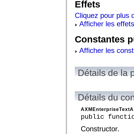
Effets
mx.controls
mx.controls.advancedDataGridClasses
mx.controls.dataGridClasses
Cliquez pour plus d
mx.controls.listClasses
mx.controls.menuClasses
Afficher les effets
mx.controls.olapDataGridClasses
mx.controls.scrollClasses
mx.controls.sliderClasses
Constantes p
mx.controls.textClasses
mx.controls.treeClasses
mx.controls.videoClasses
Afficher les cons
mx.core
mx.core.windowClasses
mx.effects
mx.effects.easing
mx.effects.effectClasses
Détails de la 
mx.events
mx.filters
mx.flash
mx.formatters
mx.geom
Détails du co
mx.graphics
mx.graphics.codec
mx.graphics.shaderClasses
AXMEnterpriseTextA
mx.logging
mx.logging.errors
public functi
mx.logging.targets
mx.managers
Constructor.
mx.modules
mx.netmon