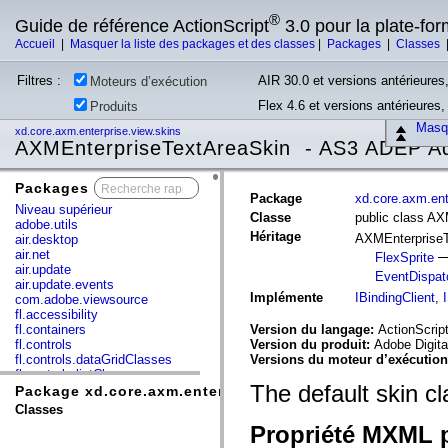
®
Guide de référence ActionScript
3.0 pour la plate-fo
Accueil
|
Masquer la liste des packages et des classes
|
Packages
|
Classes
Filtres :
AIR 30.0 et versions antérieures,
Moteurs d’exécution
Flex 4.6 et versions antérieures
Produits
Masqu
xd.core.axm.enterprise.view.skins
AXMEnterpriseTextAreaSkin - AS3 ADEP A
Packages
x
Package
xd.core.axm.ent
Niveau supérieur
Classe
public class A
adobe.utils
Héritage
AXMEnterprise
air.desktop
air.net
FlexSprite
air.update
EventDispat
air.update.events
Implémente
IBindingClient
,
com.adobe.viewsource
fl.accessibility
fl.containers
Version du langage:
ActionScript
fl.controls
Version du produit:
Adobe Digita
fl.controls.dataGridClasses
Versions du moteur d’exécutio
fl.controls.listClasses
The default skin c
fl.controls.progressBarClasses
Package xd.core.axm.enterprise.view.skins
fl.core
Classes
fl.data
Propriété MXML p
fl.display