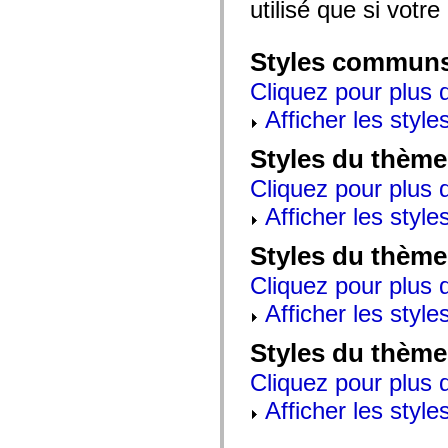
utilisé que si votre
mx.automation.air
mx.automation.delegates
mx.automation.delegates.advancedDataGrid
mx.automation.delegates.charts
Styles commun
mx.automation.delegates.containers
mx.automation.delegates.controls
Cliquez pour plus d
mx.automation.delegates.controls.dataGridClasses
mx.automation.delegates.controls.fileSystemClasses
Afficher les style
mx.automation.delegates.core
mx.automation.delegates.flashflexkit
Styles du thème
mx.automation.events
mx.binding
Cliquez pour plus d
mx.binding.utils
mx.charts
Afficher les style
mx.charts.chartClasses
mx.charts.effects
mx.charts.effects.effectClasses
Styles du thème
mx.charts.events
mx.charts.renderers
Cliquez pour plus d
mx.charts.series
mx.charts.series.items
Afficher les style
mx.charts.series.renderData
mx.charts.styles
Styles du thème
mx.collections
mx.collections.errors
Cliquez pour plus d
mx.containers
mx.containers.accordionClasses
Afficher les style
mx.containers.dividedBoxClasses
mx.containers.errors
mx.containers.utilityClasses