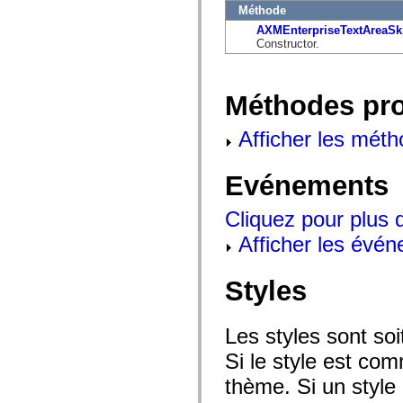
flash.net.dns
Méthode
flash.net.drm
AXMEnterpriseTextAreaSk
flash.notifications
Constructor.
flash.permissions
flash.printing
flash.profiler
flash.sampler
Méthodes pr
flash.security
flash.sensors
flash.system
Afficher les méth
flash.text
flash.text.engine
flash.text.ime
Evénements
flash.ui
flash.utils
flash.xml
Cliquez pour plus 
flashx.textLayout
flashx.textLayout.compose
Afficher les évén
flashx.textLayout.container
flashx.textLayout.conversion
flashx.textLayout.edit
Styles
flashx.textLayout.elements
flashx.textLayout.events
flashx.textLayout.factory
flashx.textLayout.formats
Les styles sont so
flashx.textLayout.operations
flashx.textLayout.utils
Si le style est com
flashx.undo
thème. Si un style 
mx.accessibility
mx.automation