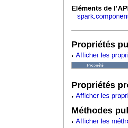
fl.events
fl.ik
Eléments de l’AP
fl.lang
fl.livepreview
spark.component
fl.managers
fl.motion
fl.motion.easing
fl.rsl
fl.text
fl.transitions
Propriétés p
fl.transitions.easing
fl.video
flash.accessibility
Afficher les propr
flash.concurrent
flash.crypto
flash.data
Propriété
flash.desktop
flash.display
flash.display3D
flash.display3D.textures
Propriétés p
flash.errors
flash.events
Afficher les propr
flash.external
flash.filesystem
flash.filters
Méthodes pu
flash.geom
flash.globalization
flash.html
Afficher les méth
flash.media
flash.net