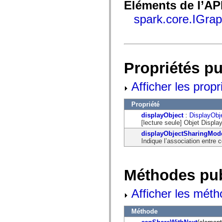
flash.net.dns
Eléments de l’AP
flash.net.drm
spark.core.IGra
flash.notifications
flash.permissions
flash.printing
flash.profiler
flash.sampler
flash.security
flash.sensors
Propriétés p
flash.system
flash.text
Afficher les propr
flash.text.engine
flash.text.ime
flash.ui
Propriété
flash.utils
flash.xml
displayObject
:
DisplayObj
flashx.textLayout
[lecture seule] Objet Displ
flashx.textLayout.compose
displayObjectSharingMod
flashx.textLayout.container
Indique l’association entre 
flashx.textLayout.conversion
flashx.textLayout.edit
flashx.textLayout.elements
flashx.textLayout.events
Méthodes pu
flashx.textLayout.factory
flashx.textLayout.formats
flashx.textLayout.operations
Afficher les méth
flashx.textLayout.utils
flashx.undo
mx.accessibility
Méthode
mx.automation