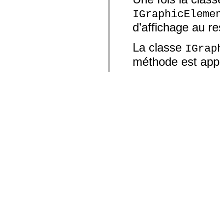
IGraphicEleme
d’affichage au r
La classe
IGrap
méthode est appe
Si l’élément veut
nouvel objet Dis
IShareableDisplay
classe
IGraphic
le retraçage de 
généralement pas
Pour réévaluer l
invalidateGra
IGraphicEleme
Pour forcer l’obj