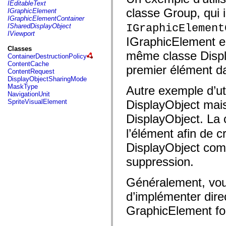
fl.events
IEditableText
fl.ik
classe Group, qui 
IGraphicElement
fl.lang
IGraphicElementContainer
fl.livepreview
IGraphicElement
ISharedDisplayObject
fl.managers
IViewport
fl.motion
IGraphicElement en
fl.motion.easing
Classes
même classe Displa
fl.rsl
ContainerDestructionPolicy
fl.text
ContentCache
premier élément d
fl.transitions
ContentRequest
fl.transitions.easing
DisplayObjectSharingMode
fl.video
MaskType
Autre exemple d’uti
flash.accessibility
NavigationUnit
flash.concurrent
SpriteVisualElement
DisplayObject mais 
flash.crypto
flash.data
DisplayObject. La
flash.desktop
flash.display
l’élément afin de c
flash.display3D
flash.display3D.textures
DisplayObject comm
flash.errors
suppression.
flash.events
flash.external
flash.filesystem
Généralement, vou
flash.filters
flash.geom
d’implémenter dire
flash.globalization
flash.html
GraphicElement four
flash.media
flash.net