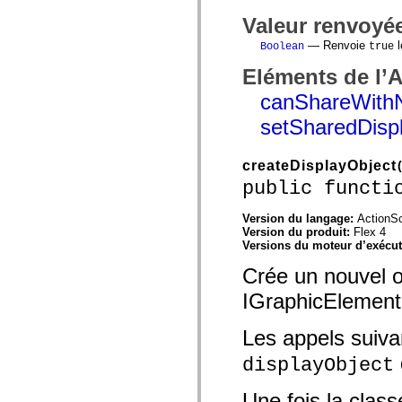
Valeur renvoyé
— Renvoie
l
Boolean
true
Eléments de l’
canShareWith
setSharedDisp
createDisplayObject
(
public functi
Version du langage:
ActionSc
Version du produit:
Flex 4
Versions du moteur d’exécu
Crée un nouvel o
IGraphicElement 
Les appels suiva
displayObject
Une fois la class