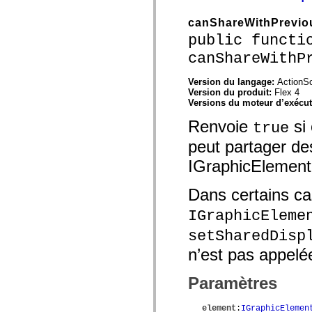
canShareWithPrevio
public functi
canShareWithP
Version du langage:
ActionSc
Version du produit:
Flex 4
Versions du moteur d’exécu
Renvoie
si 
true
peut partager des
IGraphicElement
Dans certains cas
IGraphicEleme
setSharedDisp
n’est pas appelé
Paramètres
element
:
IGraphicElemen