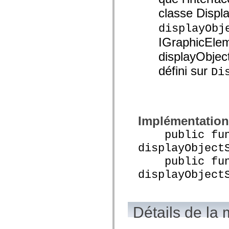
spark.skins.mobile
classe Displ
spark.skins.mobile.supportClasses
spark.skins.spark
displayObj
spark.skins.spark.mediaClasses.fullScreen
spark.skins.spark.mediaClasses.normal
IGraphicElem
spark.skins.spark.windowChrome
spark.skins.wireframe
displayObjec
spark.skins.wireframe.mediaClasses
défini sur
spark.skins.wireframe.mediaClasses.fullScreen
Di
spark.transitions
spark.utils
spark.validators
spark.validators.supportClasses
Eléments du langage
Implémentation
Constantes globales
Fonctions globales
public func
Opérateurs
Instructions, mots clés et directives
displayObject
Types spéciaux
Annexes
public func
Nouveautés
displayObject
Erreurs de compilation
Avertissements du compilateur
Erreurs d’exécution
Migration vers ActionScript 3
Jeux de caractères pris en charge
Détails de la
Balises MXML uniquement
Eléments XML de mouvement
Balises Timed Text