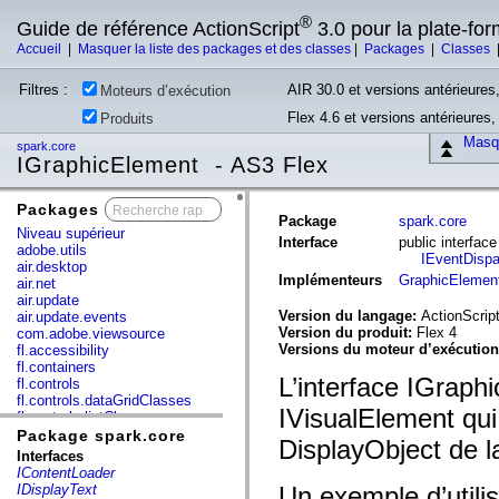
®
Guide de référence ActionScript
3.0 pour la plate-fo
Accueil
|
Masquer la liste des packages et des classes
|
Packages
|
Classes
Filtres :
AIR 30.0 et versions antérieures,
Moteurs d’exécution
Flex 4.6 et versions antérieures
Produits
Masqu
spark.core
IGraphicElement - AS3 Flex
Packages
x
Package
spark.core
Niveau supérieur
Interface
public interfa
adobe.utils
IEventDispa
air.desktop
Implémenteurs
GraphicElemen
air.net
air.update
Version du langage:
ActionScript
air.update.events
Version du produit:
Flex 4
com.adobe.viewsource
Versions du moteur d’exécutio
fl.accessibility
fl.containers
L’interface IGraph
fl.controls
fl.controls.dataGridClasses
IVisualElement qui 
fl.controls.listClasses
fl.controls.progressBarClasses
Package spark.core
DisplayObject de l
fl.core
Interfaces
fl.data
IContentLoader
fl.display
IDisplayText
Un exemple d’utili