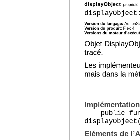
mx.controls
displayObject
propriété
mx.controls.advancedDataGridClasses
displayObject
mx.controls.dataGridClasses
mx.controls.listClasses
mx.controls.menuClasses
Version du langage:
ActionSc
mx.controls.olapDataGridClasses
Version du produit:
Flex 4
mx.controls.scrollClasses
Versions du moteur d’exécu
mx.controls.sliderClasses
mx.controls.textClasses
Objet DisplayObj
mx.controls.treeClasses
mx.controls.videoClasses
tracé.
mx.core
mx.core.windowClasses
Les implémenteurs
mx.effects
mx.effects.easing
mais dans la m
mx.effects.effectClasses
mx.events
mx.filters
mx.flash
mx.formatters
mx.geom
mx.graphics
Implémentation
mx.graphics.codec
mx.graphics.shaderClasses
public func
mx.logging
displayObject
mx.logging.errors
mx.logging.targets
mx.managers
Eléments de l’
mx.modules
mx.netmon