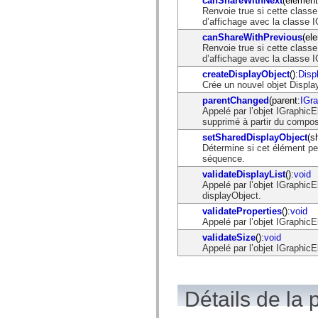
canShareWithNext
(element
mx.automation.air
Renvoie true si cette class
mx.automation.delegates
d’affichage avec la classe 
mx.automation.delegates.advancedDataGrid
mx.automation.delegates.charts
canShareWithPrevious
(el
mx.automation.delegates.containers
Renvoie true si cette class
mx.automation.delegates.controls
d’affichage avec la classe
mx.automation.delegates.controls.dataGridClasses
createDisplayObject
():
Disp
mx.automation.delegates.controls.fileSystemClasses
Crée un nouvel objet Displa
mx.automation.delegates.core
mx.automation.delegates.flashflexkit
parentChanged
(parent:
IGr
mx.automation.events
Appelé par l’objet IGraphic
mx.binding
supprimé à partir du compos
mx.binding.utils
setSharedDisplayObject
(s
mx.charts
Détermine si cet élément pe
mx.charts.chartClasses
séquence.
mx.charts.effects
validateDisplayList
():
void
mx.charts.effects.effectClasses
Appelé par l’objet IGraphic
mx.charts.events
displayObject.
mx.charts.renderers
mx.charts.series
validateProperties
():
void
mx.charts.series.items
Appelé par l’objet IGraphicE
mx.charts.series.renderData
validateSize
():
void
mx.charts.styles
Appelé par l’objet IGraphicE
mx.collections
mx.collections.errors
mx.containers
mx.containers.accordionClasses
mx.containers.dividedBoxClasses
Détails de la 
mx.containers.errors
mx.containers.utilityClasses