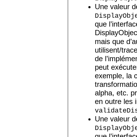
spark.automation.delegates.components.supportClasses
Une valeur d
spark.automation.delegates.skins.spark
spark.automation.events
DisplayObj
spark.collections
spark.components
que l’interf
spark.components.calendarClasses
DisplayObjec
spark.components.gridClasses
spark.components.mediaClasses
mais que d’a
spark.components.supportClasses
spark.components.windowClasses
utilisent/tra
spark.core
spark.effects
de l’implémen
spark.effects.animation
spark.effects.easing
peut exécuter
spark.effects.interpolation
spark.effects.supportClasses
exemple, la 
spark.events
spark.filters
transformation
spark.formatters
spark.formatters.supportClasses
alpha, etc. p
spark.globalization
en outre les 
spark.globalization.supportClasses
spark.layouts
validateDi
spark.layouts.supportClasses
spark.managers
Une valeur d
spark.modules
spark.preloaders
DisplayObj
spark.primitives
spark.primitives.supportClasses
que l’interf
spark.skins