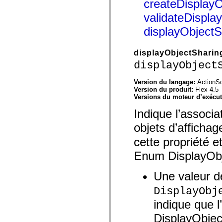
createDisplayO
mx.olap
mx.olap.aggregators
validateDisplay
mx.preloaders
mx.printing
displayObject
mx.resources
mx.rpc
mx.rpc.events
displayObjectShari
mx.rpc.http
displayObject
mx.rpc.http.mxml
mx.rpc.mxml
mx.rpc.remoting
Version du langage:
ActionSc
mx.rpc.remoting.mxml
Version du produit:
Flex 4.5
mx.rpc.soap
Versions du moteur d’exécu
mx.rpc.soap.mxml
mx.rpc.wsdl
Indique l’associa
mx.rpc.xml
mx.skins
objets d’affichag
mx.skins.halo
mx.skins.spark
cette propriété e
mx.skins.wireframe
Enum DisplayOb
mx.skins.wireframe.windowChrome
mx.states
mx.styles
Une valeur d
mx.utils
mx.validators
DisplayObj
spark.accessibility
spark.automation.delegates
indique que l
spark.automation.delegates.components
spark.automation.delegates.components.gridClasses
DisplayObjec
spark.automation.delegates.components.mediaClasses