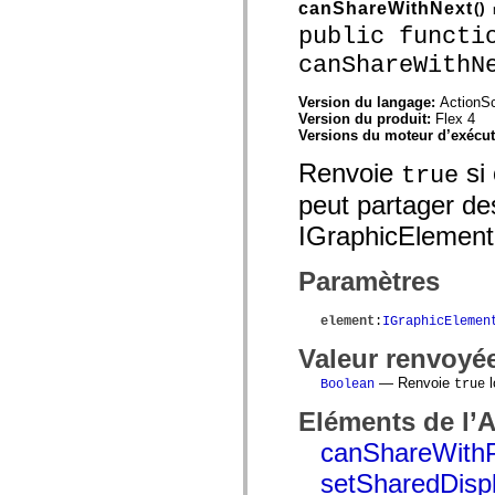
canShareWithNext
()
Liste des éléments déconseillés
public functi
Constantes d’implémentation d’accessibilité
Utilisation des exemples de code ActionScript
canShareWithN
Informations juridiques
Version du langage:
ActionSc
Version du produit:
Flex 4
Versions du moteur d’exécu
Renvoie
si 
true
peut partager des
IGraphicElement
Paramètres
element
:
IGraphicElemen
Valeur renvoyé
— Renvoie
l
Boolean
true
Eléments de l’
canShareWithP
setSharedDisp