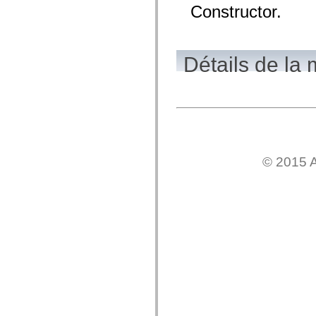
mx.olap
Constructor.
mx.olap.aggregators
mx.preloaders
mx.printing
mx.resources
Détails de la
mx.rpc
mx.rpc.events
mx.rpc.http
mx.rpc.http.mxml
mx.rpc.mxml
mx.rpc.remoting
mx.rpc.remoting.mxml
mx.rpc.soap
mx.rpc.soap.mxml
mx.rpc.wsdl
© 2015 A
mx.rpc.xml
mx.skins
mx.skins.halo
mx.skins.spark
mx.skins.wireframe
mx.skins.wireframe.windowChrome
mx.states
mx.styles
mx.utils
mx.validators
spark.accessibility
spark.automation.delegates
spark.automation.delegates.components
spark.automation.delegates.components.gridClasses
spark.automation.delegates.components.mediaClasses