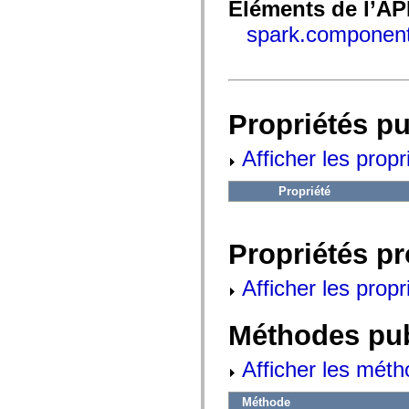
fl.events
Eléments de l’AP
fl.ik
fl.lang
spark.component
fl.livepreview
fl.managers
fl.motion
fl.motion.easing
fl.rsl
fl.text
Propriétés p
fl.transitions
fl.transitions.easing
fl.video
Afficher les propr
flash.accessibility
flash.concurrent
Propriété
flash.crypto
flash.data
flash.desktop
flash.display
Propriétés p
flash.display3D
flash.display3D.textures
flash.errors
Afficher les propr
flash.events
flash.external
flash.filesystem
Méthodes pu
flash.filters
flash.geom
flash.globalization
Afficher les méth
flash.html
flash.media
flash.net
Méthode