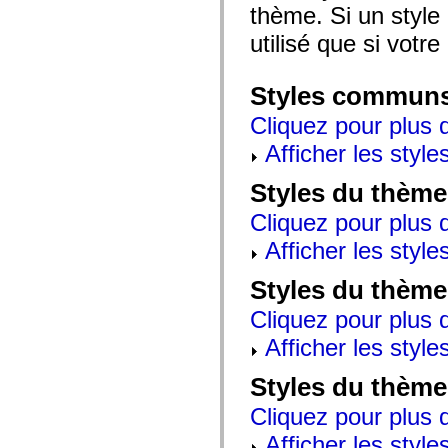
mx.automation.air
thème. Si un style 
mx.automation.delegates
mx.automation.delegates.advancedDataGrid
utilisé que si votre
mx.automation.delegates.charts
mx.automation.delegates.containers
mx.automation.delegates.controls
Styles commun
mx.automation.delegates.controls.dataGridClasses
mx.automation.delegates.controls.fileSystemClasses
Cliquez pour plus d
mx.automation.delegates.core
mx.automation.delegates.flashflexkit
Afficher les style
mx.automation.events
mx.binding
Styles du thème
mx.binding.utils
mx.charts
mx.charts.chartClasses
Cliquez pour plus d
mx.charts.effects
Afficher les style
mx.charts.effects.effectClasses
mx.charts.events
mx.charts.renderers
Styles du thème
mx.charts.series
mx.charts.series.items
Cliquez pour plus d
mx.charts.series.renderData
mx.charts.styles
Afficher les style
mx.collections
mx.collections.errors
Styles du thème
mx.containers
mx.containers.accordionClasses
Cliquez pour plus d
mx.containers.dividedBoxClasses
mx.containers.errors
Afficher les style
mx.containers.utilityClasses