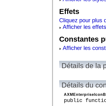
mx.controls
mx.controls.advancedDataGridClasses
mx.controls.dataGridClasses
Effets
mx.controls.listClasses
mx.controls.menuClasses
Cliquez pour plus d
mx.controls.olapDataGridClasses
mx.controls.scrollClasses
Afficher les effets
mx.controls.sliderClasses
mx.controls.textClasses
mx.controls.treeClasses
Constantes p
mx.controls.videoClasses
mx.core
mx.core.windowClasses
Afficher les cons
mx.effects
mx.effects.easing
mx.effects.effectClasses
mx.events
mx.filters
Détails de la 
mx.flash
mx.formatters
mx.geom
mx.graphics
mx.graphics.codec
Détails du co
mx.graphics.shaderClasses
mx.logging
mx.logging.errors
mx.logging.targets
AXMEnterpriseIconB
mx.managers
public functi
mx.modules
mx.netmon