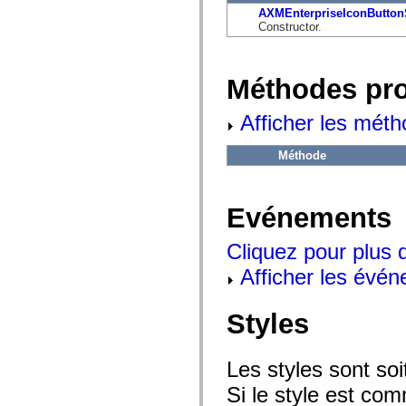
flash.net.dns
AXMEnterpriseIconButton
flash.net.drm
Constructor.
flash.notifications
flash.permissions
flash.printing
flash.profiler
Méthodes pr
flash.sampler
flash.security
flash.sensors
Afficher les méth
flash.system
flash.text
flash.text.engine
Méthode
flash.text.ime
flash.ui
flash.utils
flash.xml
Evénements
flashx.textLayout
flashx.textLayout.compose
Cliquez pour plus 
flashx.textLayout.container
flashx.textLayout.conversion
Afficher les évén
flashx.textLayout.edit
flashx.textLayout.elements
flashx.textLayout.events
Styles
flashx.textLayout.factory
flashx.textLayout.formats
flashx.textLayout.operations
flashx.textLayout.utils
Les styles sont so
flashx.undo
mx.accessibility
Si le style est com
mx.automation