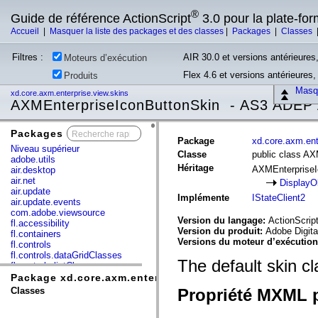
®
Guide de référence ActionScript
3.0 pour la plate-fo
Accueil
|
Masquer la liste des packages et des classes
|
Packages
|
Classes
Filtres :
AIR 30.0 et versions antérieures,
Moteurs d’exécution
Flex 4.6 et versions antérieures
Produits
Masqu
xd.core.axm.enterprise.view.skins
AXMEnterpriseIconButtonSkin - AS3 ADEP 
Packages
x
Package
xd.core.axm.ent
Niveau supérieur
Classe
public class A
adobe.utils
Héritage
AXMEnterprise
air.desktop
air.net
DisplayO
air.update
Implémente
IStateClient2
air.update.events
com.adobe.viewsource
Version du langage:
ActionScript
fl.accessibility
Version du produit:
Adobe Digita
fl.containers
Versions du moteur d’exécutio
fl.controls
fl.controls.dataGridClasses
The default skin c
fl.controls.listClasses
fl.controls.progressBarClasses
Package xd.core.axm.enterprise.view.skins
fl.core
Classes
Propriété MXML p
fl.data
fl.display