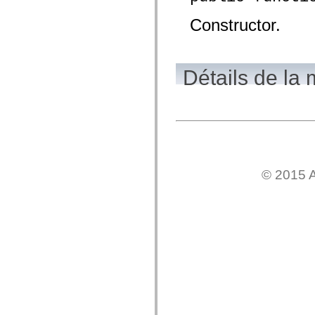
mx.olap
mx.olap.aggregators
Constructor.
mx.preloaders
mx.printing
mx.resources
mx.rpc
mx.rpc.events
Détails de la
mx.rpc.http
mx.rpc.http.mxml
mx.rpc.mxml
mx.rpc.remoting
mx.rpc.remoting.mxml
mx.rpc.soap
mx.rpc.soap.mxml
mx.rpc.wsdl
mx.rpc.xml
© 2015 A
mx.skins
mx.skins.halo
mx.skins.spark
mx.skins.wireframe
mx.skins.wireframe.windowChrome
mx.states
mx.styles
mx.utils
mx.validators
spark.accessibility
spark.automation.delegates
spark.automation.delegates.components
spark.automation.delegates.components.gridClasses
spark.automation.delegates.components.mediaClasses