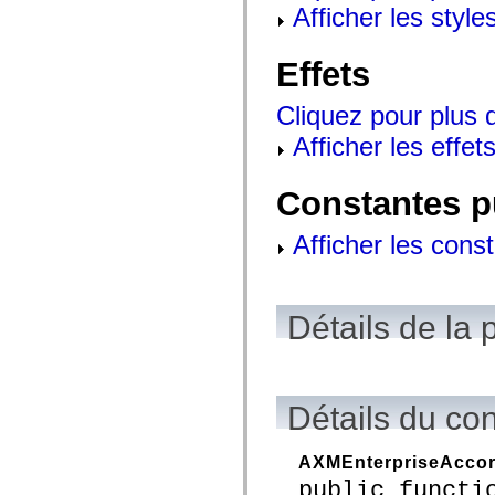
mx.controls
Afficher les style
mx.controls.advancedDataGridClasses
mx.controls.dataGridClasses
mx.controls.listClasses
Effets
mx.controls.menuClasses
mx.controls.olapDataGridClasses
mx.controls.scrollClasses
Cliquez pour plus d
mx.controls.sliderClasses
Afficher les effets
mx.controls.textClasses
mx.controls.treeClasses
mx.controls.videoClasses
mx.core
Constantes p
mx.core.windowClasses
mx.effects
Afficher les cons
mx.effects.easing
mx.effects.effectClasses
mx.events
mx.filters
mx.flash
Détails de la 
mx.formatters
mx.geom
mx.graphics
mx.graphics.codec
mx.graphics.shaderClasses
mx.logging
Détails du co
mx.logging.errors
mx.logging.targets
mx.managers
AXMEnterpriseAcco
mx.modules
public functi
mx.netmon