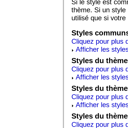
Si le style est com
mx.automation.air
mx.automation.delegates
thème. Si un style 
mx.automation.delegates.advancedDataGrid
mx.automation.delegates.charts
utilisé que si votre
mx.automation.delegates.containers
mx.automation.delegates.controls
mx.automation.delegates.controls.dataGridClasses
Styles commun
mx.automation.delegates.controls.fileSystemClasses
mx.automation.delegates.core
Cliquez pour plus d
mx.automation.delegates.flashflexkit
mx.automation.events
Afficher les style
mx.binding
mx.binding.utils
mx.charts
Styles du thème
mx.charts.chartClasses
mx.charts.effects
Cliquez pour plus d
mx.charts.effects.effectClasses
mx.charts.events
Afficher les style
mx.charts.renderers
mx.charts.series
Styles du thème
mx.charts.series.items
mx.charts.series.renderData
Cliquez pour plus d
mx.charts.styles
mx.collections
Afficher les style
mx.collections.errors
mx.containers
mx.containers.accordionClasses
Styles du thème
mx.containers.dividedBoxClasses
mx.containers.errors
Cliquez pour plus d
mx.containers.utilityClasses