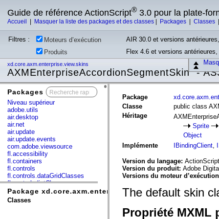
®
Guide de référence ActionScript
3.0 pour la plate-fo
Accueil
|
Masquer la liste des packages et des classes
|
Packages
|
Classes
Filtres :
AIR 30.0 et versions antérieures,
Moteurs d’exécution
Flex 4.6 et versions antérieures
Produits
Masqu
xd.core.axm.enterprise.view.skins
AXMEnterpriseAccordionSegmentSkin - AS
Packages
x
Package
xd.core.axm.ent
Niveau supérieur
Classe
public class A
adobe.utils
Héritage
AXMEnterprise
air.desktop
air.net
Sprite
air.update
Object
air.update.events
Implémente
IBindingClient
,
com.adobe.viewsource
fl.accessibility
fl.containers
Version du langage:
ActionScript
fl.controls
Version du produit:
Adobe Digita
fl.controls.dataGridClasses
Versions du moteur d’exécutio
fl.controls.listClasses
The default skin 
fl.controls.progressBarClasses
Package xd.core.axm.enterprise.view.skins
fl.core
Classes
fl.data
Propriété MXML p
fl.display