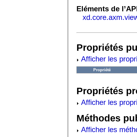
fl.events
fl.ik
Eléments de l’AP
fl.lang
fl.livepreview
xd.core.axm.vi
fl.managers
fl.motion
fl.motion.easing
fl.rsl
fl.text
fl.transitions
Propriétés p
fl.transitions.easing
fl.video
flash.accessibility
Afficher les propr
flash.concurrent
flash.crypto
flash.data
Propriété
flash.desktop
flash.display
flash.display3D
flash.display3D.textures
Propriétés p
flash.errors
flash.events
Afficher les propr
flash.external
flash.filesystem
flash.filters
Méthodes pu
flash.geom
flash.globalization
flash.html
Afficher les méth
flash.media
flash.net