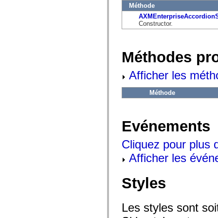
flash.net.dns
Méthode
flash.net.drm
AXMEnterpriseAccordion
flash.notifications
Constructor.
flash.permissions
flash.printing
flash.profiler
flash.sampler
Méthodes pr
flash.security
flash.sensors
flash.system
Afficher les méth
flash.text
flash.text.engine
flash.text.ime
Méthode
flash.ui
flash.utils
flash.xml
flashx.textLayout
Evénements
flashx.textLayout.compose
flashx.textLayout.container
flashx.textLayout.conversion
Cliquez pour plus 
flashx.textLayout.edit
Afficher les évén
flashx.textLayout.elements
flashx.textLayout.events
flashx.textLayout.factory
flashx.textLayout.formats
Styles
flashx.textLayout.operations
flashx.textLayout.utils
flashx.undo
Les styles sont so
mx.accessibility
mx.automation