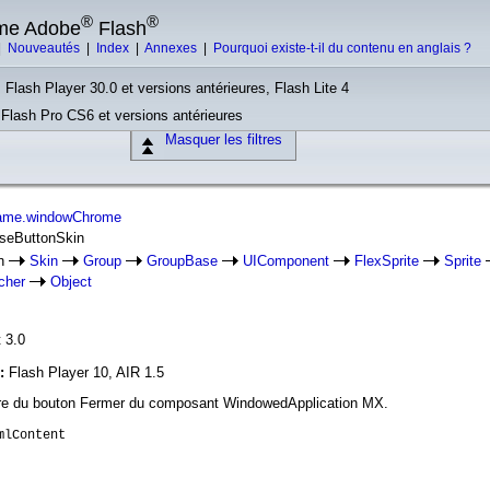
®
®
rme Adobe
Flash
|
Nouveautés
|
Index
|
Annexes
|
Pourquoi existe-t-il du contenu en anglais ?
 Flash Player 30.0 et versions antérieures, Flash Lite 4
, Flash Pro CS6 et versions antérieures
Masquer les filtres
rame.windowChrome
oseButtonSkin
in
Skin
Group
GroupBase
UIComponent
FlexSprite
Sprite
cher
Object
 3.0
n:
Flash Player 10, AIR 1.5
ilaire du bouton Fermer du composant WindowedApplication MX.
mlContent