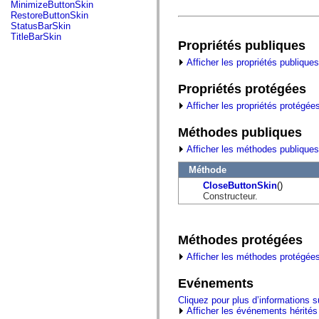
fl.events
MinimizeButtonSkin
fl.ik
RestoreButtonSkin
fl.lang
StatusBarSkin
fl.livepreview
TitleBarSkin
Propriétés publiques
fl.managers
fl.motion
Afficher les propriétés publiques
fl.motion.easing
fl.rsl
fl.text
Propriétés protégées
fl.transitions
Afficher les propriétés protégée
fl.transitions.easing
fl.video
flash.accessibility
Méthodes publiques
flash.concurrent
Afficher les méthodes publiques
flash.crypto
flash.data
Méthode
flash.desktop
flash.display
CloseButtonSkin
()
flash.display3D
Constructeur.
flash.display3D.textures
flash.errors
flash.events
flash.external
Méthodes protégées
flash.filesystem
Afficher les méthodes protégées
flash.filters
flash.geom
flash.globalization
Evénements
flash.html
Cliquez pour plus d’informations 
flash.media
Afficher les événements hérités
flash.net