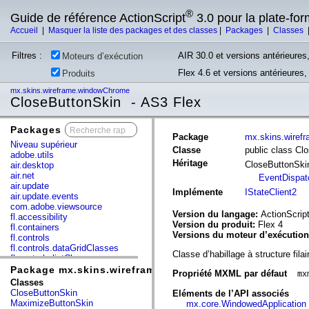
®
Guide de référence ActionScript
3.0 pour la plate-fo
Accueil
|
Masquer la liste des packages et des classes
|
Packages
|
Classes
Filtres :
AIR 30.0 et versions antérieures,
Moteurs d’exécution
Flex 4.6 et versions antérieures
Produits
mx.skins.wireframe.windowChrome
CloseButtonSkin - AS3 Flex
Packages
x
Package
mx.skins.wiref
Niveau supérieur
Classe
public class Cl
adobe.utils
Héritage
CloseButtonSk
air.desktop
air.net
EventDispat
air.update
Implémente
IStateClient2
air.update.events
com.adobe.viewsource
Version du langage:
ActionScript
fl.accessibility
Version du produit:
Flex 4
fl.containers
Versions du moteur d’exécutio
fl.controls
fl.controls.dataGridClasses
Classe d’habillage à structure f
fl.controls.listClasses
fl.controls.progressBarClasses
Package mx.skins.wireframe.windowChrome
Propriété MXML par défaut
mx
fl.core
Classes
fl.data
CloseButtonSkin
Eléments de l’API associés
fl.display
MaximizeButtonSkin
mx.core.WindowedApplication