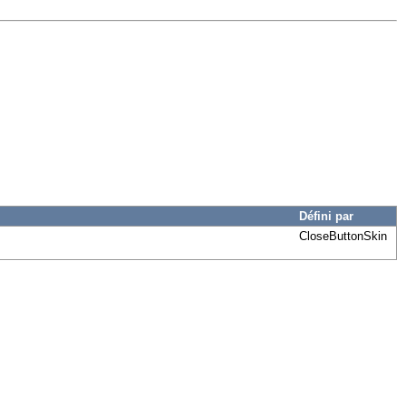
Défini par
CloseButtonSkin