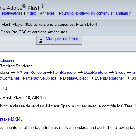
®
®
rme Adobe
Flash
|
Nouveautés
|
Index
|
Annexes
|
Pourquoi existe-t-il du contenu en anglais ?
 Flash Player 30.0 et versions antérieures, Flash Lite 4
, Flash Pro CS6 et versions antérieures
Masquer les filtres
eClasses
XTreeItemRenderer
derer
MXItemRenderer
ItemRenderer
DataRenderer
Group
G
ctContainer
InteractiveObject
DisplayObject
EventDispatcher
Ob
 3.0
n:
Flash Player 10, AIR 1.5
nit la classe de rendu d’élément Spark à utiliser avec le contrôle MX Tree. C
yntaxe MXML
g inherits all of the tag attributes of its superclass and adds the following tag 