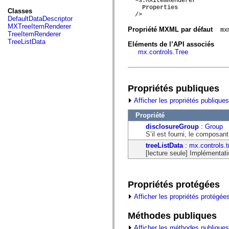
fl.events
  <s:MXItemRenderer

Properties
fl.ik
Classes
  />

fl.lang
DefaultDataDescriptor
fl.livepreview
MXTreeItemRenderer
Propriété MXML par défaut
mx
fl.managers
TreeItemRenderer
fl.motion
TreeListData
Eléments de l’API associés
fl.motion.easing
mx.controls.Tree
fl.rsl
fl.text
fl.transitions
fl.transitions.easing
fl.video
Propriétés publiques
flash.accessibility
Afficher les propriétés publiques
flash.concurrent
flash.crypto
Propriété
flash.data
flash.desktop
disclosureGroup
:
Group
flash.display
S’il est fourni, le composa
flash.display3D
treeListData
:
mx.controls.
flash.display3D.textures
[lecture seule] Implémentatio
flash.errors
flash.events
flash.external
flash.filesystem
Propriétés protégées
flash.filters
flash.geom
Afficher les propriétés protégée
flash.globalization
flash.html
Méthodes publiques
flash.media
flash.net
Afficher les méthodes publiques