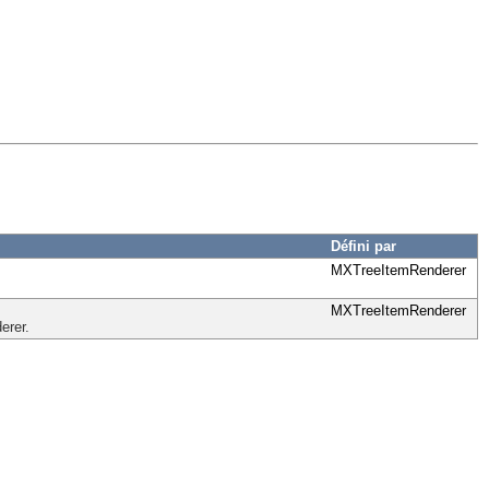
Défini par
MXTreeItemRenderer
MXTreeItemRenderer
erer.