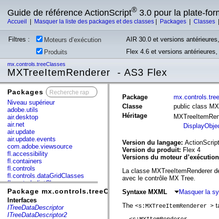
®
Guide de référence ActionScript
3.0 pour la plate-fo
Accueil
|
Masquer la liste des packages et des classes
|
Packages
|
Classes
Filtres :
AIR 30.0 et versions antérieures,
Moteurs d’exécution
Flex 4.6 et versions antérieures
Produits
mx.controls.treeClasses
MXTreeItemRenderer - AS3 Flex
Packages
x
Package
mx.controls.tre
Niveau supérieur
Classe
public class M
adobe.utils
Héritage
MXTreeItemRen
air.desktop
air.net
DisplayObje
air.update
air.update.events
Version du langage:
ActionScript
com.adobe.viewsource
Version du produit:
Flex 4
fl.accessibility
Versions du moteur d’exécutio
fl.containers
fl.controls
La classe MXTreeItemRenderer défi
fl.controls.dataGridClasses
avec le contrôle MX Tree.
fl.controls.listClasses
fl.controls.progressBarClasses
Package mx.controls.treeClasses
Syntaxe MXML
Masquer la s
fl.core
Interfaces
fl.data
The
ta
<s:MXTreeItemRenderer >
ITreeDataDescriptor
fl.display
ITreeDataDescriptor2