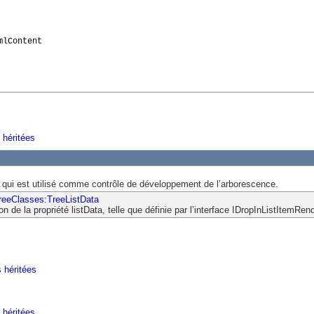
mlContent
 héritées
nt qui est utilisé comme contrôle de développement de l’arborescence.
treeClasses:TreeListData
n de la propriété listData, telle que définie par l’interface IDropInListItemRend
s héritées
 héritées