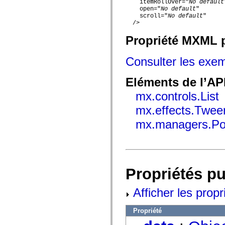
    itemRollOver="
No default
spark.automation.delegates.components.supportClasses
    open="
No default
"

spark.automation.delegates.skins.spark
    scroll="
No default
"

spark.automation.events
  />

spark.collections
spark.components
Propriété MXML p
spark.components.calendarClasses
spark.components.gridClasses
spark.components.mediaClasses
Consulter les exe
spark.components.supportClasses
spark.components.windowClasses
Eléments de l’AP
spark.core
spark.effects
mx.controls.List
spark.effects.animation
spark.effects.easing
mx.effects.Twee
spark.effects.interpolation
spark.effects.supportClasses
mx.managers.P
spark.events
spark.filters
spark.formatters
spark.formatters.supportClasses
spark.globalization
spark.globalization.supportClasses
Propriétés p
spark.layouts
spark.layouts.supportClasses
spark.managers
Afficher les propr
spark.modules
spark.preloaders
spark.primitives
Propriété
spark.primitives.supportClasses
spark.skins