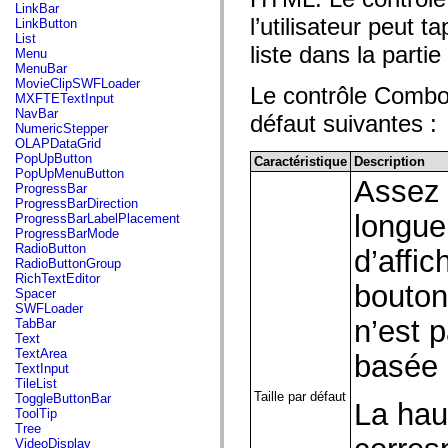
flash.net.dns
LinkBar
flash.net.drm
l’utilisateur peut 
LinkButton
flash.notifications
List
flash.permissions
liste dans la part
Menu
flash.printing
MenuBar
flash.profiler
MovieClipSWFLoader
Le contrôle ComboB
flash.sampler
MXFTETextInput
flash.security
NavBar
défaut suivantes :
flash.sensors
NumericStepper
flash.system
OLAPDataGrid
flash.text
PopUpButton
Caractéristique
Description
flash.text.engine
PopUpMenuButton
Assez l
flash.text.ime
ProgressBar
flash.ui
ProgressBarDirection
flash.utils
longue
ProgressBarLabelPlacement
flash.xml
ProgressBarMode
flashx.textLayout
RadioButton
d’affic
flashx.textLayout.compose
RadioButtonGroup
flashx.textLayout.container
RichTextEditor
bouton
flashx.textLayout.conversion
Spacer
flashx.textLayout.edit
SWFLoader
flashx.textLayout.elements
n’est p
TabBar
flashx.textLayout.events
Text
flashx.textLayout.factory
TextArea
basée s
flashx.textLayout.formats
TextInput
flashx.textLayout.operations
TileList
flashx.textLayout.utils
Taille par défaut
ToggleButtonBar
La haut
flashx.undo
ToolTip
mx.accessibility
Tree
mx.automation
VideoDisplay