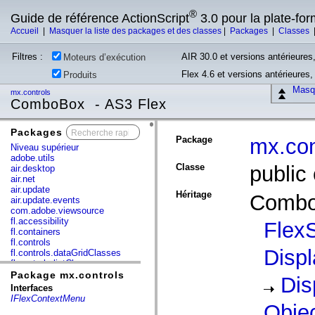
®
Guide de référence ActionScript
3.0 pour la plate-fo
Accueil
|
Masquer la liste des packages et des classes
|
Packages
|
Classes
Filtres :
AIR 30.0 et versions antérieures,
Moteurs d’exécution
Flex 4.6 et versions antérieures
Produits
Masqu
mx.controls
ComboBox - AS3 Flex
Packages
x
Package
mx.con
Niveau supérieur
adobe.utils
Classe
public
air.desktop
air.net
air.update
Héritage
Comb
air.update.events
com.adobe.viewsource
fl.accessibility
FlexS
fl.containers
fl.controls
Disp
fl.controls.dataGridClasses
fl.controls.listClasses
fl.controls.progressBarClasses
Package mx.controls
Dis
fl.core
Interfaces
fl.data
IFlexContextMenu
fl.display
Obje