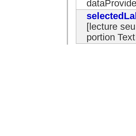
dataProvide
selectedLa
[lecture seu
portion Tex
Propriétés p
Afficher les propr
Propriété
dropDownSt
[lecture seu
du contrôl
dropDown.