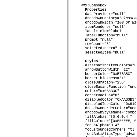
mx.controls
  <mx:ComboBox

mx.controls.advancedDataGridClasses
Properties
mx.controls.dataGridClasses
    dataProvider="null"

mx.controls.listClasses
    dropdownFactory="
ClassFa
mx.controls.menuClasses
    dropdownWidth="
100 or wi
mx.controls.olapDataGridClasses
    itemRenderer="null"

mx.controls.scrollClasses
    labelField="label"

mx.controls.sliderClasses
    labelFunction="null"

mx.controls.textClasses
    prompt="null"

mx.controls.treeClasses
    rowCount="5"

mx.controls.videoClasses
    selectedIndex="-1"

mx.core
    selectedItem="null"

mx.core.windowClasses
Styles
mx.effects
    alternatingItemColors="un
mx.effects.easing
    arrowButtonWidth="22"

mx.effects.effectClasses
    borderColor="0xB7BABC"

mx.events
    borderThickness="1"

mx.filters
    closeDuration="250"

mx.flash
    closeEasingFunction="unde
mx.formatters
    color="0x0B333C"

mx.geom
    cornerRadius="0"

mx.graphics
    disabledColor="0xAAB3B3"

mx.graphics.codec
    disabledIconColor="0x9199
mx.graphics.shaderClasses
    dropdownBorderColor="unde
mx.logging
    dropdownStyleName="comboD
mx.logging.errors
    fillAlphas="[0.6,0.4]"

    fillColors="[0xFFFFFF, 0x
mx.logging.targets
    focusAlpha="0.4"

mx.managers
    focusRoundedCorners="tl t
mx.modules
    fontAntiAliasType="advanc
mx.netmon