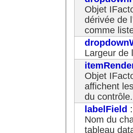
Liste des éléments déconseillés
Objet IFact
Constantes d’implémentation d’accessibilité
Utilisation des exemples de code ActionScript
dérivée de l
Informations juridiques
comme liste
dropdown
Largeur de l
itemRende
Objet IFact
affichent le
du contrôle.
labelField
Nom du cha
tableau data