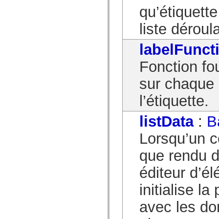
qu’étiquette
liste déroul
labelFunct
Fonction fou
sur chaque 
l’étiquette.
listData
:
B
Lorsqu’un c
que rendu d
éditeur d’é
initialise l
avec les do