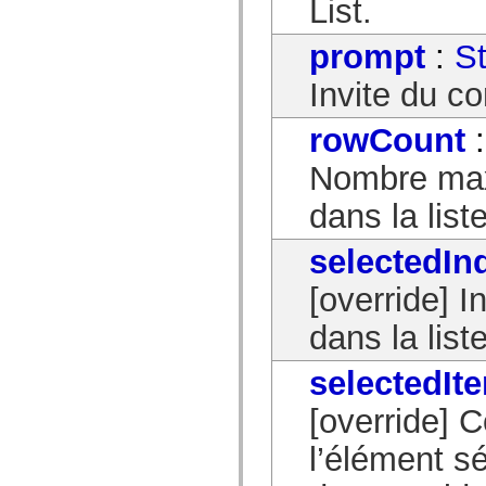
List.
prompt
:
St
Invite du c
rowCount
Nombre max
dans la lis
selectedIn
[override] I
dans la list
selectedIt
[override] 
l’élément sé