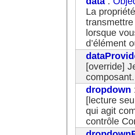
data
:
Obje
spark.skins.mobile
La propriét
spark.skins.mobile.supportClasses
spark.skins.spark
spark.skins.spark.mediaClasses.fullScreen
transmettre
spark.skins.spark.mediaClasses.normal
spark.skins.spark.windowChrome
lorsque vous
spark.skins.wireframe
spark.skins.wireframe.mediaClasses
d’élément o
spark.skins.wireframe.mediaClasses.fullScreen
spark.transitions
spark.utils
dataProvid
spark.validators
spark.validators.supportClasses
[override] 
Eléments du langage
Constantes globales
composant.
Fonctions globales
Opérateurs
Instructions, mots clés et directives
dropdown
Types spéciaux
Annexes
[lecture seu
Nouveautés
Erreurs de compilation
qui agit co
Avertissements du compilateur
Erreurs d’exécution
Migration vers ActionScript 3
contrôle C
Jeux de caractères pris en charge
Balises MXML uniquement
Eléments XML de mouvement
dropdownF
Balises Timed Text