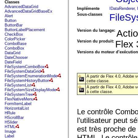
fl.events
Classes
fl.ik
AdvancedDataGrid
Implémente
IDataRenderer
,
fl.lang
AdvancedDataGridBaseEx
fl.livepreview
Sous-classes
FileS
Alert
fl.managers
Button
fl.motion
ButtonBar
fl.motion.easing
ButtonLabelPlacement
Version du langage:
Actio
fl.rsl
CheckBox
fl.text
ColorPicker
Version du produit:
Flex 
fl.transitions
ComboBase
fl.transitions.easing
ComboBox
fl.video
Versions du moteur d’exécutio
DataGrid
flash.accessibility
DateChooser
flash.concurrent
DateField
flash.crypto
FileSystemComboBox
flash.data
FileSystemDataGrid
flash.desktop
FileSystemEnumerationMode
A partir de Flex 4.0, Adobe 
flash.display
FileSystemHistoryButton
cette classe.
flash.display3D
FileSystemList
A partir de Flex 4.0, Adobe 
flash.display3D.textures
FileSystemSizeDisplayMode
à cette classe.
flash.errors
FileSystemTree
flash.events
FlexNativeMenu
flash.external
FormItemLabel
flash.filesystem
HorizontalList
Le contrôle ComboB
flash.filters
HRule
flash.geom
HScrollBar
l’utilisateur peut 
flash.globalization
HSlider
flash.html
HTML
est très proche de
flash.media
Image
flash.net
HTML. Le contrôle
Label