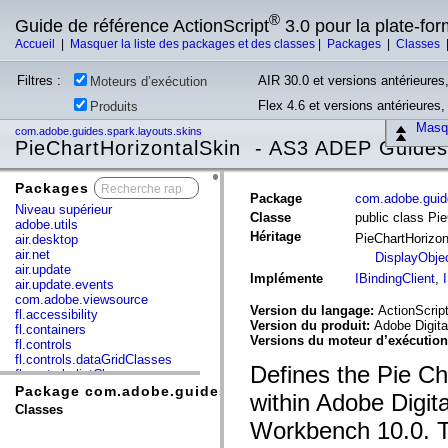
®
Guide de référence ActionScript
3.0 pour la plate-fo
Accueil
|
Masquer la liste des packages et des classes
|
Packages
|
Classes
Filtres :
AIR 30.0 et versions antérieures,
Moteurs d’exécution
Flex 4.6 et versions antérieures
Produits
Masqu
com.adobe.guides.spark.layouts.skins
PieChartHorizontalSkin - AS3 ADEP Guides
Packages
x
Package
com.adobe.guide
Niveau supérieur
Classe
public class Pi
adobe.utils
Héritage
PieChartHorizo
air.desktop
air.net
DisplayObje
air.update
Implémente
IBindingClient
,
air.update.events
com.adobe.viewsource
Version du langage:
ActionScript
fl.accessibility
Version du produit:
Adobe Digita
fl.containers
Versions du moteur d’exécutio
fl.controls
fl.controls.dataGridClasses
Defines the Pie Ch
fl.controls.listClasses
fl.controls.progressBarClasses
Package com.adobe.guides.spark.layouts.skins
within Adobe Digit
fl.core
Classes
fl.data
Workbench 10.0. Th
fl.display