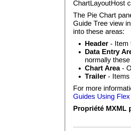
fl.events
ChartLayoutHost 
fl.ik
fl.lang
The Pie Chart pane
fl.livepreview
fl.managers
Guide Tree view i
fl.motion
fl.motion.easing
into these areas:
fl.rsl
fl.text
fl.transitions
Header
- Item 
fl.transitions.easing
fl.video
Data Entry Ar
flash.accessibility
flash.concurrent
normally these
flash.crypto
flash.data
Chart Area
- O
flash.desktop
Trailer
- Items 
flash.display
flash.display3D
flash.display3D.textures
For more informati
flash.errors
flash.events
Guides Using Flex 
flash.external
flash.filesystem
flash.filters
Propriété MXML p
flash.geom
flash.globalization
flash.html
flash.media
flash.net