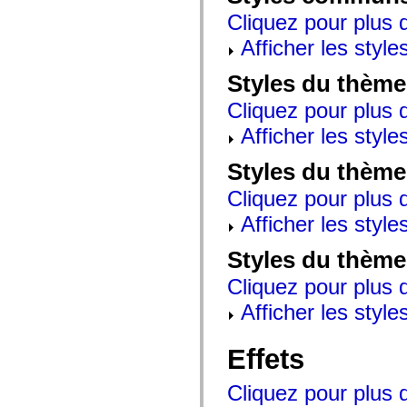
mx.controls
Cliquez pour plus d
mx.controls.advancedDataGridClasses
mx.controls.dataGridClasses
Afficher les style
mx.controls.listClasses
mx.controls.menuClasses
mx.controls.olapDataGridClasses
Styles du thème
mx.controls.scrollClasses
mx.controls.sliderClasses
Cliquez pour plus d
mx.controls.textClasses
mx.controls.treeClasses
Afficher les style
mx.controls.videoClasses
mx.core
Styles du thème
mx.core.windowClasses
mx.effects
Cliquez pour plus d
mx.effects.easing
mx.effects.effectClasses
Afficher les style
mx.events
mx.filters
mx.flash
Styles du thème
mx.formatters
mx.geom
Cliquez pour plus d
mx.graphics
Afficher les style
mx.graphics.codec
mx.graphics.shaderClasses
mx.logging
mx.logging.errors
Effets
mx.logging.targets
mx.managers
Cliquez pour plus d
mx.modules
mx.netmon