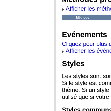
mx.automation.air
mx.automation.delegates
Afficher les méth
mx.automation.delegates.advancedDataGrid
mx.automation.delegates.charts
mx.automation.delegates.containers
Méthode
mx.automation.delegates.controls
mx.automation.delegates.controls.dataGridClasses
mx.automation.delegates.controls.fileSystemClasses
mx.automation.delegates.core
Evénements
mx.automation.delegates.flashflexkit
mx.automation.events
Cliquez pour plus 
mx.binding
mx.binding.utils
Afficher les évén
mx.charts
mx.charts.chartClasses
mx.charts.effects
mx.charts.effects.effectClasses
Styles
mx.charts.events
mx.charts.renderers
mx.charts.series
Les styles sont so
mx.charts.series.items
mx.charts.series.renderData
Si le style est com
mx.charts.styles
mx.collections
thème. Si un style 
mx.collections.errors
mx.containers
utilisé que si votre
mx.containers.accordionClasses
mx.containers.dividedBoxClasses
mx.containers.errors
Styles commun
mx.containers.utilityClasses