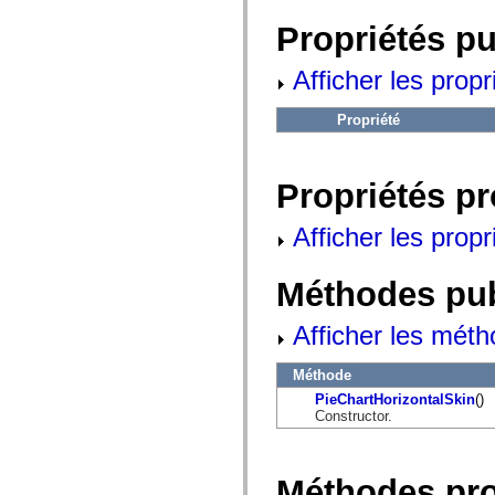
flash.net.dns
flash.net.drm
Propriétés p
flash.notifications
flash.permissions
flash.printing
Afficher les propr
flash.profiler
flash.sampler
Propriété
flash.security
flash.sensors
flash.system
flash.text
Propriétés p
flash.text.engine
flash.text.ime
flash.ui
Afficher les propr
flash.utils
flash.xml
flashx.textLayout
Méthodes pu
flashx.textLayout.compose
flashx.textLayout.container
flashx.textLayout.conversion
Afficher les méth
flashx.textLayout.edit
flashx.textLayout.elements
flashx.textLayout.events
Méthode
flashx.textLayout.factory
PieChartHorizontalSkin
()
flashx.textLayout.formats
Constructor.
flashx.textLayout.operations
flashx.textLayout.utils
flashx.undo
mx.accessibility
Méthodes pr
mx.automation