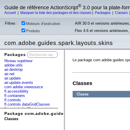
®
Guide de référence ActionScript
3.0 pour la plate-fo
Accueil
|
Masquer la liste des packages et des classes
|
Packages
|
Classes
Filtres :
AIR 30.0 et versions antérieures,
Moteurs d’exécution
Flex 4.6 et versions antérieures
Produits
com.adobe.guides.spark.layouts.skins
Packages
x
Le package com.adobe.guides.spark
Niveau supérieur
adobe.utils
air.desktop
air.net
air.update
air.update.events
Classes
com.adobe.viewsource
fl.accessibility
Classe
fl.containers
fl.controls
fl.controls.dataGridClasses
fl.controls.listClasses
fl.controls.progressBarClasses
Package com.adobe.guides.spark.layouts.skins
fl.core
Classes
fl.data
fl.display