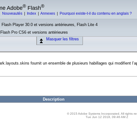
®
®
rme Adobe
Flash
|
Nouveautés
|
Index
|
Annexes
|
Pourquoi existe-t-il du contenu en anglais ?
 Flash Player 30.0 et versions antérieures, Flash Lite 4
, Flash Pro CS6 et versions antérieures
Masquer les filtres
.layouts.skins fournit un ensemble de plusieurs habillages qui modifient l’
Description
© 2015 Adobe Systems Incorporated. All rights re
Tue Jun 12 2018, 09:46 AM Z