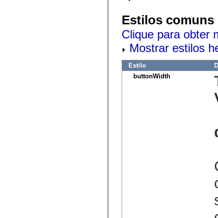
Lista de elementos deprecados
Constantes de Implementação de Acessibilidade
Estilos comuns
Como Usar Exemplos do ActionScript
Aspectos jurídicos
Clique para obter 
Mostrar estilos 
Estilo
D
buttonWidth