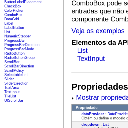
fl.events
ComboBox pode ser
ButtonLabelPlacement
fl.ik
CheckBox
fl.lang
entradas que não e
ColorPicker
fl.livepreview
ComboBox
componente Comb
fl.managers
DataGrid
fl.motion
Label
fl.motion.easing
LabelButton
Veja os exemplos
fl.rsl
List
fl.text
NumericStepper
fl.transitions
ProgressBar
Elementos da API
fl.transitions.easing
ProgressBarDirection
fl.video
List
ProgressBarMode
flash.accessibility
RadioButton
flash.concurrent
TextInput
RadioButtonGroup
flash.crypto
ScrollBar
flash.data
ScrollBarDirection
flash.desktop
ScrollPolicy
flash.display
SelectableList
flash.display3D
Slider
flash.display3D.textures
SliderDirection
Propriedades
flash.errors
TextArea
flash.events
TextInput
flash.external
Mostrar propried
TileList
flash.filesystem
UIScrollBar
flash.filters
Propriedade
flash.geom
flash.globalization
dataProvider
:
DataProvide
flash.html
Obtém ou define o modelo de
flash.media
dropdown
:
List
flash.net