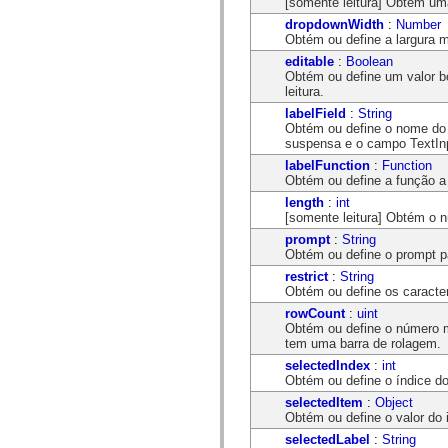
[somente leitura] Obtém u
flash.net.dns
flash.net.drm
dropdownWidth
:
Number
flash.notifications
Obtém ou define a largura m
flash.permissions
editable
:
Boolean
flash.printing
Obtém ou define um valor b
flash.profiler
leitura.
flash.sampler
flash.security
labelField
:
String
flash.sensors
Obtém ou define o nome do c
flash.system
suspensa e o campo TextIn
flash.text
labelFunction
:
Function
flash.text.engine
Obtém ou define a função a 
flash.text.ime
flash.ui
length
:
int
flash.utils
[somente leitura] Obtém o n
flash.xml
prompt
:
String
flashx.textLayout
Obtém ou define o prompt 
flashx.textLayout.compose
flashx.textLayout.container
restrict
:
String
flashx.textLayout.conversion
Obtém ou define os caracte
flashx.textLayout.edit
rowCount
:
uint
flashx.textLayout.elements
Obtém ou define o número 
flashx.textLayout.events
tem uma barra de rolagem.
flashx.textLayout.factory
flashx.textLayout.formats
selectedIndex
:
int
flashx.textLayout.operations
Obtém ou define o índice do
flashx.textLayout.utils
selectedItem
:
Object
flashx.undo
Obtém ou define o valor do 
mx.accessibility
mx.automation
selectedLabel
:
String