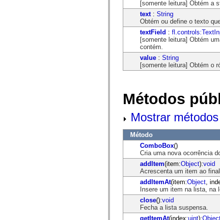
mx.automation.air
[somente leitura] Obtém a 
mx.automation.delegates
text
:
String
mx.automation.delegates.advancedDataGrid
Obtém ou define o texto q
mx.automation.delegates.charts
textField
:
fl.controls:TextI
mx.automation.delegates.containers
[somente leitura] Obtém u
mx.automation.delegates.controls
contém.
mx.automation.delegates.controls.dataGridClasses
mx.automation.delegates.controls.fileSystemClasses
value
:
String
mx.automation.delegates.core
[somente leitura] Obtém o
mx.automation.delegates.flashflexkit
mx.automation.events
mx.binding
mx.binding.utils
Métodos públ
mx.charts
mx.charts.chartClasses
mx.charts.effects
Mostrar métodos 
mx.charts.effects.effectClasses
mx.charts.events
Método
mx.charts.renderers
mx.charts.series
ComboBox
()
mx.charts.series.items
Cria uma nova ocorrência
mx.charts.series.renderData
addItem
(item:
Object
):
void
mx.charts.styles
Acrescenta um item ao final 
mx.collections
mx.collections.errors
addItemAt
(item:
Object
, ind
mx.containers
Insere um item na lista, na 
mx.containers.accordionClasses
close
():
void
mx.containers.dividedBoxClasses
Fecha a lista suspensa.
mx.containers.errors
mx.containers.utilityClasses
getItemAt
(index:
uint
):
Objec