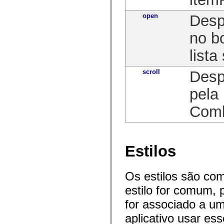
spark.skins.mobile
spark.skins.mobile.supportClasses
open
Desp
spark.skins.spark
spark.skins.spark.mediaClasses.fullScreen
no b
spark.skins.spark.mediaClasses.normal
spark.skins.spark.windowChrome
lista
spark.skins.wireframe
spark.skins.wireframe.mediaClasses
spark.skins.wireframe.mediaClasses.fullScreen
scroll
Desp
spark.transitions
spark.utils
pela
spark.validators
spark.validators.supportClasses
Elementos de linguagem
Com
Constantes globais
Funções globais
Operadores
Instruções, palavras-chave e diretivas
Tipos especiais
Estilos
Apêndices
Novidades
Erros do compilador
Os estilos são co
Avisos do compilador
Erros de runtime
estilo for comum, 
Migrando para o ActionScript 3
for associado a um
Conjuntos de caracteres suportados
Tags MXML apenas
aplicativo usar es
Elementos XML de movimento
Marcas de texto cronometradas