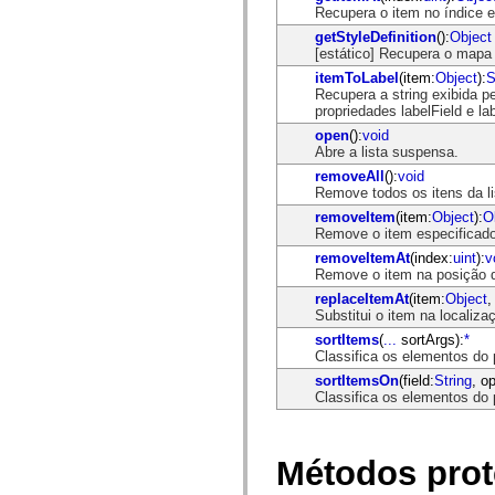
mx.controls
Recupera o item no índice e
mx.controls.advancedDataGridClasses
getStyleDefinition
():
Object
mx.controls.dataGridClasses
[estático] Recupera o mapa 
mx.controls.listClasses
mx.controls.menuClasses
itemToLabel
(item:
Object
):
S
mx.controls.olapDataGridClasses
Recupera a string exibida p
mx.controls.scrollClasses
propriedades labelField e la
mx.controls.sliderClasses
open
():
void
mx.controls.textClasses
Abre a lista suspensa.
mx.controls.treeClasses
mx.controls.videoClasses
removeAll
():
void
mx.core
Remove todos os itens da li
mx.core.windowClasses
removeItem
(item:
Object
):
O
mx.effects
Remove o item especificado 
mx.effects.easing
mx.effects.effectClasses
removeItemAt
(index:
uint
):
v
mx.events
Remove o item na posição d
mx.filters
replaceItemAt
(item:
Object
,
mx.flash
Substitui o item na localiza
mx.formatters
sortItems
(
...
sortArgs):
*
mx.geom
Classifica os elementos do 
mx.graphics
mx.graphics.codec
sortItemsOn
(field:
String
, o
mx.graphics.shaderClasses
Classifica os elementos do
mx.logging
mx.logging.errors
mx.logging.targets
mx.managers
Métodos prot
mx.modules
mx.netmon