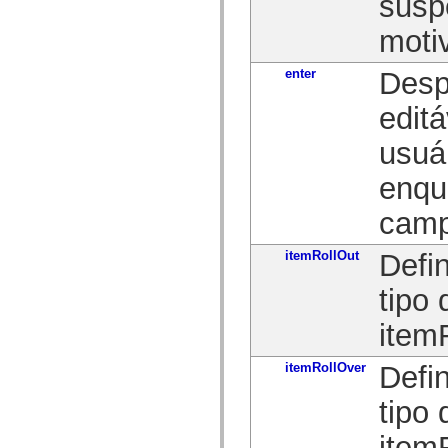
susp
spark.automation.delegates.components.supportClasses
spark.automation.delegates.skins.spark
moti
spark.automation.events
spark.collections
spark.components
enter
Desp
spark.components.calendarClasses
spark.components.gridClasses
editá
spark.components.mediaClasses
spark.components.supportClasses
usuár
spark.components.windowClasses
spark.core
spark.effects
enqu
spark.effects.animation
spark.effects.easing
camp
spark.effects.interpolation
spark.effects.supportClasses
spark.events
itemRollOut
Defi
spark.filters
spark.formatters
tipo
spark.formatters.supportClasses
spark.globalization
item
spark.globalization.supportClasses
spark.layouts
spark.layouts.supportClasses
itemRollOver
Defi
spark.managers
spark.modules
spark.preloaders
tipo
spark.primitives
spark.primitives.supportClasses
item
spark.skins