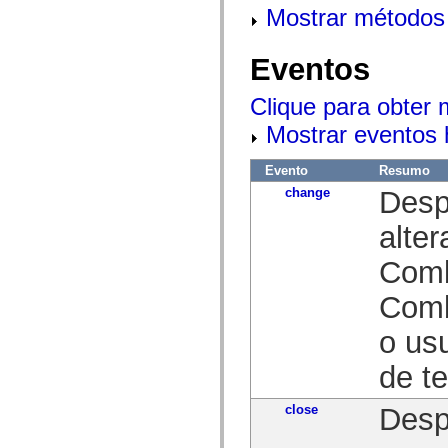
mx.olap
Mostrar métodos 
mx.olap.aggregators
mx.preloaders
mx.printing
Eventos
mx.resources
mx.rpc
mx.rpc.events
Clique para obter
mx.rpc.http
Mostrar eventos 
mx.rpc.http.mxml
mx.rpc.mxml
mx.rpc.remoting
Evento
Resumo
mx.rpc.remoting.mxml
mx.rpc.soap
change
Desp
mx.rpc.soap.mxml
mx.rpc.wsdl
alte
mx.rpc.xml
mx.skins
Comb
mx.skins.halo
mx.skins.spark
mx.skins.wireframe
Comb
mx.skins.wireframe.windowChrome
mx.states
o us
mx.styles
mx.utils
de t
mx.validators
spark.accessibility
spark.automation.delegates
close
Desp
spark.automation.delegates.components
spark.automation.delegates.components.gridClasses
spark.automation.delegates.components.mediaClasses