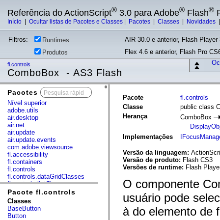
®
®
®
Referência do ActionScript
3.0 para Adobe
Flash
P
Início
|
Ocultar listas de Pacotes e Classes
|
Pacotes
|
Classes
|
Novidades
Filtros:
AIR 30.0 e anterior, Flash Player 
Runtimes
Flex 4.6 e anterior, Flash Pro CS6
Produtos
Ocu
fl.controls
ComboBox - AS3 Flash
Pacotes
x
Pacote
fl.controls
Nível superior
Classe
public class
adobe.utils
Herança
ComboBox
air.desktop
air.net
DisplayOb
air.update
Implementações
IFocusManag
air.update.events
com.adobe.viewsource
Versão da linguagem:
ActionScri
fl.accessibility
Versão de produto:
Flash CS3
fl.containers
Versões de runtime:
Flash Player
fl.controls
fl.controls.dataGridClasses
O componente Com
fl.controls.listClasses
fl.controls.progressBarClasses
Pacote fl.controls
usuário pode selec
fl.core
Classes
fl.data
BaseButton
à do elemento de
fl.display
Button