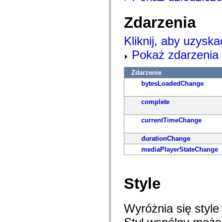
com.adobe.icomm.assetplacement.controller.utils
com.adobe.icomm.assetplacement.data
Zdarzenia
com.adobe.icomm.assetplacement.model
com.adobe.livecycle.assetmanager.client
com.adobe.livecycle.assetmanager.client.event
Kliknij, aby uzyska
com.adobe.livecycle.assetmanager.client.handler
com.adobe.livecycle.assetmanager.client.managers
Pokaż zdarzenia 
com.adobe.livecycle.assetmanager.client.model
com.adobe.livecycle.assetmanager.client.model.cms
Zdarzenie
com.adobe.livecycle.assetmanager.client.service
com.adobe.livecycle.assetmanager.client.service.search
bytesLoadedChange
com.adobe.livecycle.assetmanager.client.service.search.cms
com.adobe.livecycle.assetmanager.client.utils
complete
com.adobe.livecycle.content
com.adobe.livecycle.rca.model
com.adobe.livecycle.rca.model.constant
currentTimeChange
com.adobe.livecycle.rca.model.document
com.adobe.livecycle.rca.model.participant
durationChange
com.adobe.livecycle.rca.model.reminder
com.adobe.livecycle.rca.model.stage
mediaPlayerStateChange
com.adobe.livecycle.rca.service
com.adobe.livecycle.rca.service.core
com.adobe.livecycle.rca.service.core.delegate
com.adobe.livecycle.rca.service.process
Style
com.adobe.livecycle.rca.service.process.delegate
com.adobe.livecycle.rca.token
com.adobe.livecycle.ria.security.api
Wyróżnia się styl
com.adobe.livecycle.ria.security.service
com.adobe.mosaic.layouts
com.adobe.mosaic.layouts.dragAndDrop