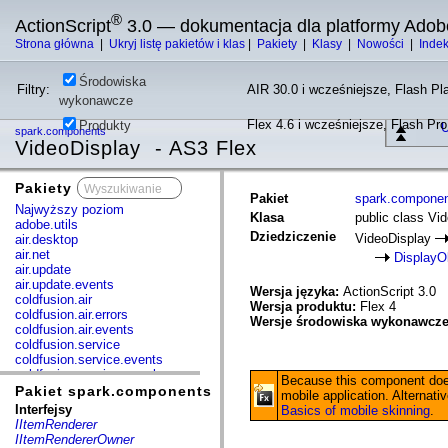
®
ActionScript
3.0 — dokumentacja dla platformy Adob
Strona główna
|
Ukryj listę pakietów i klas
|
Pakiety
|
Klasy
|
Nowości
|
Inde
Środowiska
Filtry:
AIR 30.0 i wcześniejsze, Flash Pla
wykonawcze
Flex 4.6 i wcześniejsze, Flash Pr
Produkty
U
spark.components
VideoDisplay - AS3 Flex
Pakiety
x
Pakiet
spark.compone
Najwyższy poziom
Klasa
public class Vi
adobe.utils
Dziedziczenie
VideoDisplay
air.desktop
air.net
DisplayO
air.update
air.update.events
Wersja języka:
ActionScript 3.0
coldfusion.air
Wersja produktu:
Flex 4
coldfusion.air.errors
Wersje środowiska wykonawcz
coldfusion.air.events
coldfusion.service
coldfusion.service.events
coldfusion.service.mxml
Because this component does
com.adobe.acm.solutions.authoring.domain.extensions
Pakiet spark.components
mobile application. Alternat
com.adobe.acm.solutions.ccr.domain.extensions
Interfejsy
Basics of mobile skinning
.
com.adobe.consulting.pst.vo
IItemRenderer
com.adobe.dct.component
IItemRendererOwner