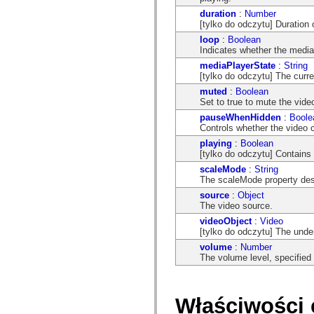
com.adobe.gravity.tracker
duration
:
Number
com.adobe.gravity.ui
[tylko do odczytu] Duration 
com.adobe.gravity.utility
com.adobe.gravity.utility.async
loop
:
Boolean
com.adobe.gravity.utility.error
Indicates whether the media
com.adobe.gravity.utility.events
mediaPlayerState
:
String
com.adobe.gravity.utility.factory
[tylko do odczytu] The curre
com.adobe.gravity.utility.flex.async
com.adobe.gravity.utility.logging
muted
:
Boolean
com.adobe.gravity.utility.message
Set to true to mute the vide
com.adobe.gravity.utility.sequence
pauseWhenHidden
:
Boole
com.adobe.gravity.utility.url
Controls whether the video c
com.adobe.guides.control
com.adobe.guides.domain
playing
:
Boolean
com.adobe.guides.i18n
[tylko do odczytu] Contains t
com.adobe.guides.spark.components.skins
scaleMode
:
String
com.adobe.guides.spark.components.skins.mx
The scaleMode property desc
com.adobe.guides.spark.headers.components
com.adobe.guides.spark.headers.skins
source
:
Object
com.adobe.guides.spark.layouts.components
The video source.
com.adobe.guides.spark.layouts.skins
videoObject
:
Video
com.adobe.guides.spark.navigators.components
[tylko do odczytu] The under
com.adobe.guides.spark.navigators.renderers
volume
:
Number
com.adobe.guides.spark.navigators.skins
The volume level, specified
com.adobe.guides.spark.util
com.adobe.guides.spark.wrappers.components
com.adobe.guides.spark.wrappers.skins
com.adobe.guides.submit
Właściwości 
com.adobe.icc.dc.domain
com.adobe.icc.dc.domain.factory