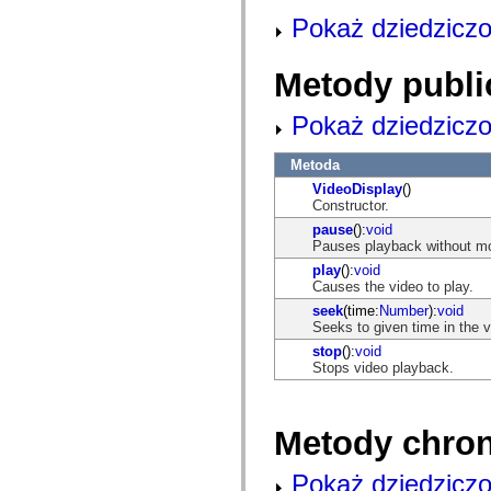
com.adobe.icc.editors.events
Pokaż dziedziczo
com.adobe.icc.editors.handlers
com.adobe.icc.editors.managers
com.adobe.icc.editors.model
Metody publi
com.adobe.icc.editors.model.config
com.adobe.icc.editors.model.el
com.adobe.icc.editors.model.el.operands
Pokaż dziedziczo
com.adobe.icc.editors.model.el.operators
com.adobe.icc.enum
com.adobe.icc.external.dc
Metoda
com.adobe.icc.obj
VideoDisplay
()
com.adobe.icc.services
Constructor.
com.adobe.icc.services.category
com.adobe.icc.services.config
pause
():
void
com.adobe.icc.services.download
Pauses playback without mo
com.adobe.icc.services.export
play
():
void
com.adobe.icc.services.external
Causes the video to play.
com.adobe.icc.services.formbridge
com.adobe.icc.services.fragmentlayout
seek
(time:
Number
):
void
com.adobe.icc.services.layout
Seeks to given time in the v
com.adobe.icc.services.letter
stop
():
void
com.adobe.icc.services.locator
Stops video playback.
com.adobe.icc.services.module
com.adobe.icc.services.render
com.adobe.icc.services.submit
com.adobe.icc.services.user
Metody chro
com.adobe.icc.token
com.adobe.icc.vo
com.adobe.icc.vo.render
Pokaż dziedziczo
com.adobe.icomm.assetplacement.controller