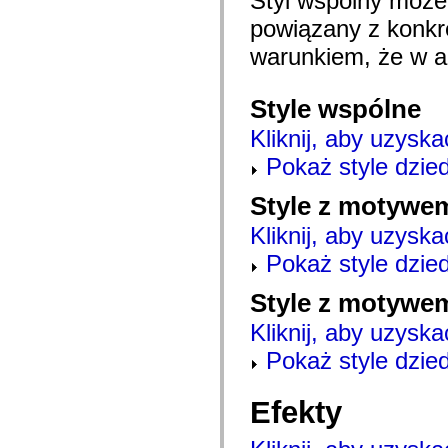
Styl wspólny moż
com.adobe.mosaic.layouts.interfaces
powiązany z konk
com.adobe.mosaic.mxml
com.adobe.mosaic.om.constants
warunkiem, że w ap
com.adobe.mosaic.om.events
com.adobe.mosaic.om.impl
com.adobe.mosaic.om.interfaces
Style wspólne
com.adobe.mosaic.skinning
com.adobe.mosaic.sparklib.editors
Kliknij, aby uzyska
com.adobe.mosaic.sparklib.optionMenu
com.adobe.mosaic.sparklib.scrollableMenu
Pokaż style dzie
com.adobe.mosaic.sparklib.scrollableMenu.skins
com.adobe.mosaic.sparklib.tabLayout
com.adobe.mosaic.sparklib.tabLayout.events
Style z motywem
com.adobe.mosaic.sparklib.tabLayout.layouts
com.adobe.mosaic.sparklib.tabLayout.skins
Kliknij, aby uzyska
com.adobe.mosaic.sparklib.text
com.adobe.mosaic.sparklib.util
Pokaż style dzie
com.adobe.solutions.acm.authoring.presentation
com.adobe.solutions.acm.authoring.presentation.actionbar
Style z motywe
com.adobe.solutions.acm.authoring.presentation.common
com.adobe.solutions.acm.authoring.presentation.events
Kliknij, aby uzyska
com.adobe.solutions.acm.authoring.presentation.fragment
com.adobe.solutions.acm.authoring.presentation.letter
Pokaż style dzie
com.adobe.solutions.acm.authoring.presentation.letter.data
com.adobe.solutions.acm.authoring.presentation.preview
com.adobe.solutions.acm.authoring.presentation.rte
Efekty
com.adobe.solutions.acm.ccr.presentation
com.adobe.solutions.acm.ccr.presentation.contentcapture
com.adobe.solutions.acm.ccr.presentation.contentcapture.events