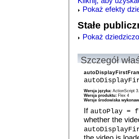
Kliknij, aby uzyska
com.adobe.solutions.acm.ccr.presentation.contentcapture.preview
com.adobe.solutions.acm.ccr.presentation.datacapture
Pokaż efekty dzi
com.adobe.solutions.acm.ccr.presentation.datacapture.renderers
com.adobe.solutions.acm.ccr.presentation.pdf
com.adobe.solutions.exm
Stałe publicz
com.adobe.solutions.exm.authoring
com.adobe.solutions.exm.authoring.components.controls
com.adobe.solutions.exm.authoring.components.toolbars
Pokaż dziedziczo
com.adobe.solutions.exm.authoring.domain
com.adobe.solutions.exm.authoring.domain.expression
com.adobe.solutions.exm.authoring.domain.impl
com.adobe.solutions.exm.authoring.domain.method
com.adobe.solutions.exm.authoring.domain.variable
Szczegół wła
com.adobe.solutions.exm.authoring.enum
com.adobe.solutions.exm.authoring.events
com.adobe.solutions.exm.authoring.model
autoDisplayFirstFra
com.adobe.solutions.exm.authoring.renderer
autoDisplayFi
com.adobe.solutions.exm.authoring.view
com.adobe.solutions.exm.expression
com.adobe.solutions.exm.impl
Wersja języka:
ActionScript 3
com.adobe.solutions.exm.impl.method
Wersja produktu:
Flex 4
com.adobe.solutions.exm.method
Wersje środowiska wykona
com.adobe.solutions.exm.mock
com.adobe.solutions.exm.mock.method
If
autoPlay = f
com.adobe.solutions.exm.runtime
com.adobe.solutions.exm.runtime.impl
whether the vide
com.adobe.solutions.exm.variable
com.adobe.solutions.prm.constant
autoDisplayFi
com.adobe.solutions.prm.domain
com.adobe.solutions.prm.domain.factory
the video is load