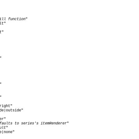
ill function
"

lt
"

t
"

" 

"



ight"

e|outside"

er
"

faults to series's itemRenderer
"

ult
"

|none"
