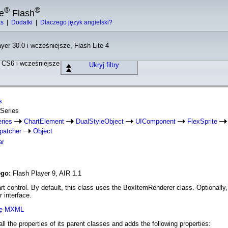
®
®
e
Flash
ks
|
Dodatki
|
Dlaczego język angielski?
yer 30.0 i wcześniejsze, Flash Lite 4
o CS6 i wcześniejsze
Ukryj filtry
s
rSeries
ries
ChartElement
DualStyleObject
UIComponent
FlexSprite
patcher
Object
ar
ego:
Flash Player 9, AIR 1.1
rt control. By default, this class uses the BoxItemRenderer class. Optionally
 interface.
nię MXML
all the properties of its parent classes and adds the following properties: