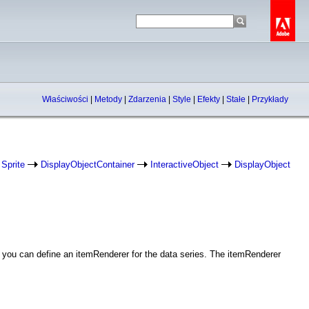
Właściwości
|
Metody
|
Zdarzenia
|
Style
|
Efekty
|
Stałe
|
Przykłady
Sprite
DisplayObjectContainer
InteractiveObject
DisplayObject
, you can define an itemRenderer for the data series. The itemRenderer