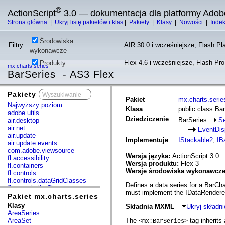
®
ActionScript
3.0 — dokumentacja dla platformy Adob
Strona główna
|
Ukryj listę pakietów i klas
|
Pakiety
|
Klasy
|
Nowości
|
Inde
Środowiska
Filtry:
AIR 30.0 i wcześniejsze, Flash Pla
wykonawcze
Flex 4.6 i wcześniejsze, Flash Pr
Produkty
mx.charts.series
BarSeries - AS3 Flex
Pakiety
x
Pakiet
mx.charts.serie
Najwyższy poziom
Klasa
public class Ba
adobe.utils
Dziedziczenie
BarSeries
Se
air.desktop
air.net
EventDis
air.update
Implementuje
IStackable2
,
IB
air.update.events
com.adobe.viewsource
Wersja języka:
ActionScript 3.0
fl.accessibility
Wersja produktu:
Flex 3
fl.containers
Wersje środowiska wykonawcz
fl.controls
fl.controls.dataGridClasses
Defines a data series for a BarCha
fl.controls.listClasses
must implement the IDataRenderer
fl.controls.progressBarClasses
Pakiet mx.charts.series
fl.core
Klasy
Składnia MXML
Ukryj skład
fl.data
AreaSeries
fl.display
AreaSet
The
tag inherits 
<mx:BarSeries>