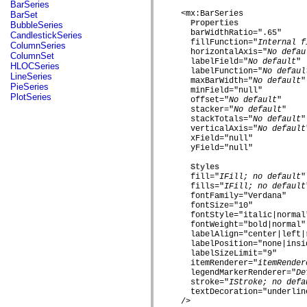
fl.events
BarSeries
fl.ik
  <mx:BarSeries

BarSet
fl.lang
Properties
BubbleSeries
fl.livepreview
    barWidthRatio=".65"

CandlestickSeries
fl.managers
    fillFunction="
Internal f
ColumnSeries
fl.motion
    horizontalAxis="
No defau
ColumnSet
    labelField="
No default
"

fl.motion.easing
HLOCSeries
    labelFunction="
No defaul
fl.rsl
LineSeries
    maxBarWidth="
No default
"

fl.text
PieSeries
    minField="null"

fl.transitions
PlotSeries
    offset="
No default
"

fl.transitions.easing
    stacker="
No default
"

fl.video
    stackTotals="
No default
"

flash.accessibility
    verticalAxis="
No default
flash.concurrent
    xField="null"

flash.crypto
    yField="null"

flash.data
flash.desktop
Styles
flash.display
    fill="
IFill; no default
"

flash.display3D
    fills="
IFill; no default
flash.display3D.textures
    fontFamily="Verdana"

    fontSize="10"

flash.errors
    fontStyle="italic|normal"
flash.events
    fontWeight="bold|normal"

flash.external
    labelAlign="center|left|r
flash.filesystem
    labelPosition="none|insid
flash.filters
    labelSizeLimit="9"

flash.geom
    itemRenderer="
itemRender
flash.globalization
    legendMarkerRenderer="
De
flash.html
    stroke="
IStroke; no defa
flash.media
    textDecoration="underline
flash.net
  />
