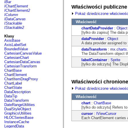
fl.events
IBar
fl.ik
Właściwości publiczne
IChartElement
fl.lang
IChartElement2
fl.livepreview
Pokaż dziedziczone właściwośc
IColumn
fl.managers
IDataCanvas
Właściwość
fl.motion
IStackable
fl.motion.easing
IStackable2
chartDataProvider
:
Object
fl.rsl
[tylko do zapisu] The data p
fl.text
Klasy
dataProvider
:
Object
fl.transitions
AxisBase
A data provider assigned to 
fl.transitions.easing
AxisLabelSet
fl.video
BoundedValue
dataTransform
:
mx.charts
flash.accessibility
CartesianCanvasValue
The DataTransform object th
flash.concurrent
CartesianChart
labelContainer
:
Sprite
flash.crypto
CartesianDataCanvas
[tylko do odczytu] The Displ
flash.data
CartesianTransform
flash.desktop
ChartBase
flash.display
ChartElement
flash.display3D
ChartItemDragProxy
Właściwości chronion
flash.display3D.textures
ChartLabel
flash.errors
ChartState
Pokaż dziedziczone właściwośc
flash.events
DataDescription
flash.external
DataTip
Właściwość
flash.filesystem
DataTransform
chart
:
ChartBase
flash.filters
DateRangeUtilities
[tylko do odczytu] Refers t
flash.geom
DualStyleObject
flash.globalization
GraphicsUtilities
cursor
:
IViewCursor
flash.html
HLOCSeriesBase
Each ChartElement carries a 
flash.media
InstanceCache
flash.net
LegendData