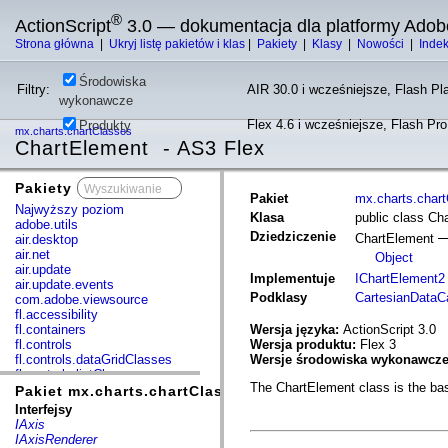
®
ActionScript
3.0 — dokumentacja dla platformy Adob
Strona główna
|
Ukryj listę pakietów i klas
|
Pakiety
|
Klasy
|
Nowości
|
Inde
Środowiska
Filtry:
AIR 30.0 i wcześniejsze, Flash Pla
wykonawcze
Flex 4.6 i wcześniejsze, Flash Pr
Produkty
mx.charts.chartClasses
ChartElement - AS3 Flex
Pakiety
x
Pakiet
mx.charts.char
Najwyższy poziom
Klasa
public class Ch
adobe.utils
Dziedziczenie
ChartElement
air.desktop
air.net
Object
air.update
Implementuje
IChartElement2
air.update.events
Podklasy
CartesianDataC
com.adobe.viewsource
fl.accessibility
fl.containers
Wersja języka:
ActionScript 3.0
fl.controls
Wersja produktu:
Flex 3
fl.controls.dataGridClasses
Wersje środowiska wykonawcz
fl.controls.listClasses
The ChartElement class is the bas
fl.controls.progressBarClasses
Pakiet mx.charts.chartClasses
fl.core
Interfejsy
fl.data
IAxis
fl.display
IAxisRenderer