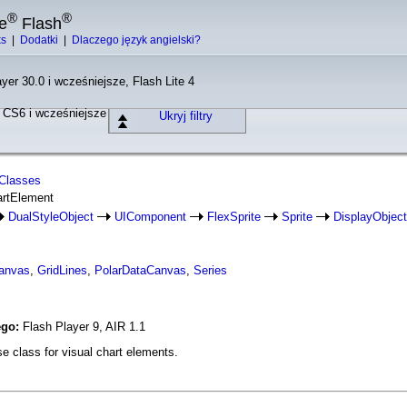
®
®
e
Flash
ks
|
Dodatki
|
Dlaczego język angielski?
yer 30.0 i wcześniejsze, Flash Lite 4
o CS6 i wcześniejsze
Ukryj filtry
tClasses
artElement
DualStyleObject
UIComponent
FlexSprite
Sprite
DisplayObject
anvas
,
GridLines
,
PolarDataCanvas
,
Series
ego:
Flash Player 9, AIR 1.1
e class for visual chart elements.