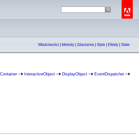
Właściwości
|
Metody
|
Zdarzenia
|
Style
|
Efekty
|
Stałe
Container
InteractiveObject
DisplayObject
EventDispatcher