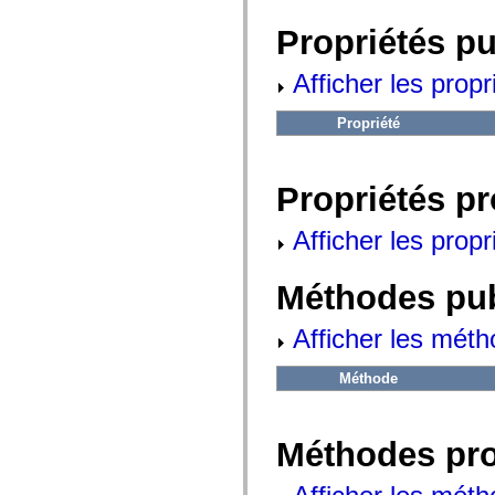
fl.events
fl.ik
Propriétés p
fl.lang
fl.livepreview
fl.managers
Afficher les propr
fl.motion
fl.motion.easing
fl.rsl
Propriété
fl.text
fl.transitions
fl.transitions.easing
fl.video
Propriétés p
flash.accessibility
flash.concurrent
Afficher les propr
flash.crypto
flash.data
flash.desktop
flash.display
Méthodes pu
flash.display3D
flash.display3D.textures
Afficher les méth
flash.errors
flash.events
flash.external
Méthode
flash.filesystem
flash.filters
flash.geom
flash.globalization
Méthodes pr
flash.html
flash.media
flash.net