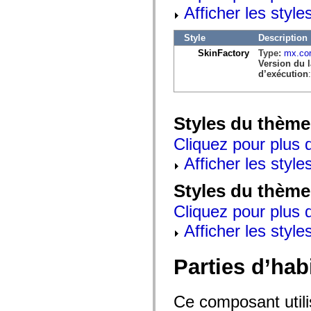
mx.automation.air
Afficher les style
mx.automation.delegates
mx.automation.delegates.advancedDataGrid
mx.automation.delegates.charts
Style
Description
mx.automation.delegates.containers
SkinFactory
Type:
mx.cor
mx.automation.delegates.controls
Version du 
mx.automation.delegates.controls.dataGridClasses
d’exécution
mx.automation.delegates.controls.fileSystemClasses
mx.automation.delegates.core
mx.automation.delegates.flashflexkit
mx.automation.events
Styles du thème
mx.binding
mx.binding.utils
mx.charts
Cliquez pour plus d
mx.charts.chartClasses
Afficher les style
mx.charts.effects
mx.charts.effects.effectClasses
mx.charts.events
Styles du thème
mx.charts.renderers
mx.charts.series
Cliquez pour plus d
mx.charts.series.items
mx.charts.series.renderData
Afficher les style
mx.charts.styles
mx.collections
mx.collections.errors
Parties d’hab
mx.containers
mx.containers.accordionClasses
mx.containers.dividedBoxClasses
mx.containers.errors
Ce composant utili
mx.containers.utilityClasses