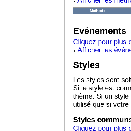
Afficher les méth
flash.net.dns
flash.net.drm
flash.notifications
Méthode
flash.permissions
flash.printing
flash.profiler
flash.sampler
Evénements
flash.security
flash.sensors
Cliquez pour plus 
flash.system
flash.text
Afficher les évén
flash.text.engine
flash.text.ime
flash.ui
Styles
flash.utils
flash.xml
flashx.textLayout
flashx.textLayout.compose
Les styles sont so
flashx.textLayout.container
flashx.textLayout.conversion
Si le style est com
flashx.textLayout.edit
flashx.textLayout.elements
thème. Si un style 
flashx.textLayout.events
flashx.textLayout.factory
utilisé que si votre
flashx.textLayout.formats
flashx.textLayout.operations
flashx.textLayout.utils
Styles commun
flashx.undo
mx.accessibility
Cliquez pour plus d
mx.automation