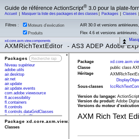
®
Guide de référence ActionScript
3.0 pour la plate-fo
Accueil
|
Masquer la liste des packages et des classes
|
Packages
|
Classes
Filtres :
AIR 30.0 et versions antérieures,
Moteurs d’exécution
Flex 4.6 et versions antérieures
Produits
Masqu
xd.core.axm.view.components
AXMRichTextEditor - AS3 ADEP Adobe Exp
Packages
x
Package
xd.core.axm.vi
Niveau supérieur
Classe
public class AX
adobe.utils
Héritage
AXMRichTextEd
air.desktop
air.net
DisplayObje
air.update
Sous-classes
IccRichTextCont
air.update.events
com.adobe.viewsource
Version du langage:
ActionScript
fl.accessibility
Version du produit:
Adobe Digita
fl.containers
Versions du moteur d’exécutio
fl.controls
fl.controls.dataGridClasses
AXM Rich Text Ed
fl.controls.listClasses
fl.controls.progressBarClasses
Package xd.core.axm.view.components
fl.core
Classes
fl.data
fl.display