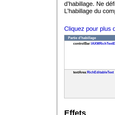
mx.controls
d’habillage. Ne déf
mx.controls.advancedDataGridClasses
L’habillage du comp
mx.controls.dataGridClasses
mx.controls.listClasses
mx.controls.menuClasses
mx.controls.olapDataGridClasses
mx.controls.scrollClasses
Cliquez pour plus d
mx.controls.sliderClasses
mx.controls.textClasses
mx.controls.treeClasses
Partie d’habillage
mx.controls.videoClasses
controlBar
:
IAXMRichTextE
mx.core
mx.core.windowClasses
mx.effects
mx.effects.easing
mx.effects.effectClasses
mx.events
mx.filters
mx.flash
textArea
:
RichEditableText
mx.formatters
mx.geom
mx.graphics
mx.graphics.codec
mx.graphics.shaderClasses
mx.logging
mx.logging.errors
mx.logging.targets
mx.managers
mx.modules
Effets
mx.netmon