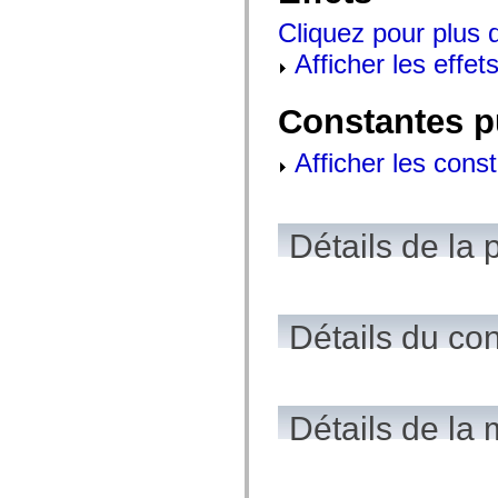
mx.olap
Cliquez pour plus d
mx.olap.aggregators
mx.preloaders
Afficher les effets
mx.printing
mx.resources
mx.rpc
Constantes p
mx.rpc.events
mx.rpc.http
mx.rpc.http.mxml
Afficher les cons
mx.rpc.mxml
mx.rpc.remoting
mx.rpc.remoting.mxml
mx.rpc.soap
mx.rpc.soap.mxml
Détails de la 
mx.rpc.wsdl
mx.rpc.xml
mx.skins
mx.skins.halo
mx.skins.spark
Détails du co
mx.skins.wireframe
mx.skins.wireframe.windowChrome
mx.states
mx.styles
mx.utils
mx.validators
Détails de la
spark.accessibility
spark.automation.delegates
spark.automation.delegates.components
spark.automation.delegates.components.gridClasses
spark.automation.delegates.components.mediaClasses