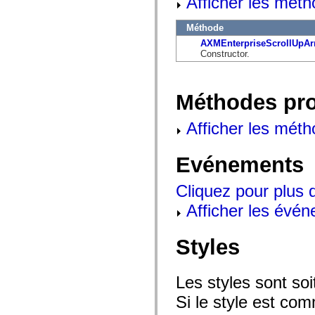
Afficher les méth
flash.net.dns
flash.net.drm
flash.notifications
Méthode
flash.permissions
AXMEnterpriseScrollUpAr
flash.printing
Constructor.
flash.profiler
flash.sampler
flash.security
flash.sensors
Méthodes pr
flash.system
flash.text
flash.text.engine
Afficher les méth
flash.text.ime
flash.ui
flash.utils
Evénements
flash.xml
flashx.textLayout
flashx.textLayout.compose
Cliquez pour plus 
flashx.textLayout.container
flashx.textLayout.conversion
Afficher les évén
flashx.textLayout.edit
flashx.textLayout.elements
flashx.textLayout.events
Styles
flashx.textLayout.factory
flashx.textLayout.formats
flashx.textLayout.operations
flashx.textLayout.utils
Les styles sont so
flashx.undo
Si le style est com
mx.accessibility
mx.automation