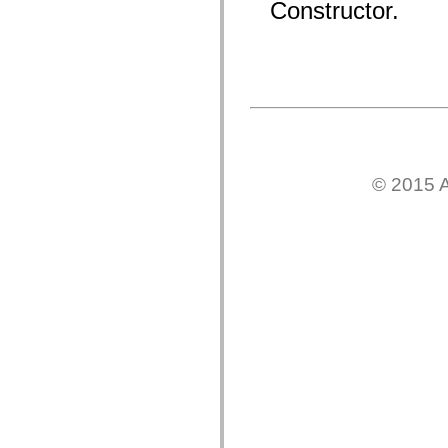
Constructor.
mx.olap
mx.olap.aggregators
mx.preloaders
mx.printing
mx.resources
mx.rpc
mx.rpc.events
mx.rpc.http
mx.rpc.http.mxml
mx.rpc.mxml
mx.rpc.remoting
mx.rpc.remoting.mxml
© 2015 A
mx.rpc.soap
mx.rpc.soap.mxml
mx.rpc.wsdl
mx.rpc.xml
mx.skins
mx.skins.halo
mx.skins.spark
mx.skins.wireframe
mx.skins.wireframe.windowChrome
mx.states
mx.styles
mx.utils
mx.validators
spark.accessibility
spark.automation.delegates
spark.automation.delegates.components
spark.automation.delegates.components.gridClasses
spark.automation.delegates.components.mediaClasses