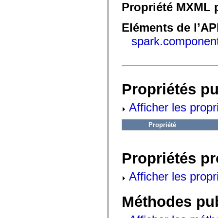
fl.events
Propriété MXML p
fl.ik
fl.lang
fl.livepreview
Eléments de l’AP
fl.managers
fl.motion
spark.component
fl.motion.easing
fl.rsl
fl.text
fl.transitions
fl.transitions.easing
fl.video
Propriétés p
flash.accessibility
flash.concurrent
flash.crypto
Afficher les propr
flash.data
flash.desktop
Propriété
flash.display
flash.display3D
flash.display3D.textures
flash.errors
Propriétés p
flash.events
flash.external
flash.filesystem
Afficher les propr
flash.filters
flash.geom
flash.globalization
Méthodes pu
flash.html
flash.media
flash.net