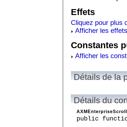
mx.controls
mx.controls.advancedDataGridClasses
Effets
mx.controls.dataGridClasses
mx.controls.listClasses
mx.controls.menuClasses
Cliquez pour plus d
mx.controls.olapDataGridClasses
mx.controls.scrollClasses
Afficher les effets
mx.controls.sliderClasses
mx.controls.textClasses
mx.controls.treeClasses
Constantes p
mx.controls.videoClasses
mx.core
mx.core.windowClasses
Afficher les cons
mx.effects
mx.effects.easing
mx.effects.effectClasses
mx.events
Détails de la 
mx.filters
mx.flash
mx.formatters
mx.geom
mx.graphics
mx.graphics.codec
Détails du co
mx.graphics.shaderClasses
mx.logging
mx.logging.errors
AXMEnterpriseScrol
mx.logging.targets
mx.managers
public functi
mx.modules
mx.netmon