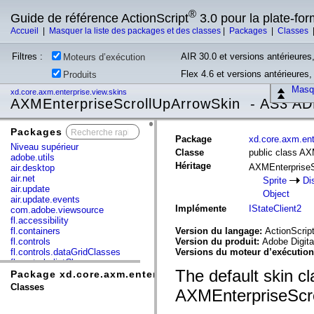
®
Guide de référence ActionScript
3.0 pour la plate-fo
Accueil
|
Masquer la liste des packages et des classes
|
Packages
|
Classes
Filtres :
AIR 30.0 et versions antérieures,
Moteurs d’exécution
Flex 4.6 et versions antérieures
Produits
Masqu
xd.core.axm.enterprise.view.skins
AXMEnterpriseScrollUpArrowSkin - AS3 AD
Packages
x
Package
xd.core.axm.ent
Niveau supérieur
Classe
public class A
adobe.utils
Héritage
AXMEnterprise
air.desktop
air.net
Sprite
Di
air.update
Object
air.update.events
Implémente
IStateClient2
com.adobe.viewsource
fl.accessibility
fl.containers
Version du langage:
ActionScript
fl.controls
Version du produit:
Adobe Digita
fl.controls.dataGridClasses
Versions du moteur d’exécutio
fl.controls.listClasses
The default skin cl
fl.controls.progressBarClasses
Package xd.core.axm.enterprise.view.skins
fl.core
Classes
AXMEnterpriseScro
fl.data
fl.display