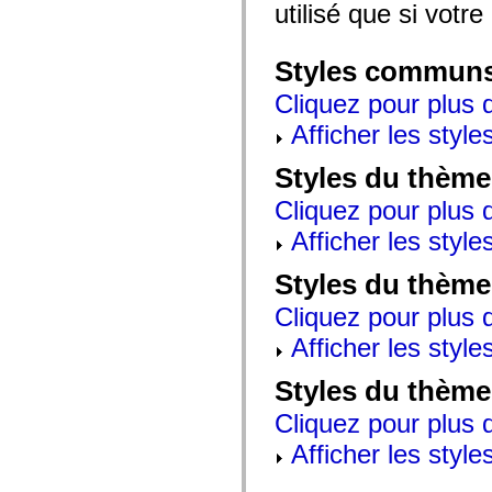
mx.automation.air
utilisé que si votre
mx.automation.delegates
mx.automation.delegates.advancedDataGrid
mx.automation.delegates.charts
Styles commun
mx.automation.delegates.containers
mx.automation.delegates.controls
Cliquez pour plus d
mx.automation.delegates.controls.dataGridClasses
mx.automation.delegates.controls.fileSystemClasses
Afficher les style
mx.automation.delegates.core
mx.automation.delegates.flashflexkit
Styles du thème
mx.automation.events
mx.binding
Cliquez pour plus d
mx.binding.utils
mx.charts
Afficher les style
mx.charts.chartClasses
mx.charts.effects
mx.charts.effects.effectClasses
Styles du thème
mx.charts.events
mx.charts.renderers
Cliquez pour plus d
mx.charts.series
mx.charts.series.items
Afficher les style
mx.charts.series.renderData
mx.charts.styles
Styles du thème
mx.collections
mx.collections.errors
Cliquez pour plus d
mx.containers
mx.containers.accordionClasses
Afficher les style
mx.containers.dividedBoxClasses
mx.containers.errors
mx.containers.utilityClasses