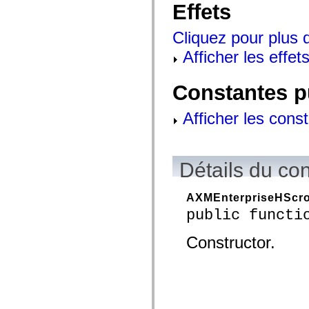
Effets
mx.controls
mx.controls.advancedDataGridClasses
mx.controls.dataGridClasses
Cliquez pour plus d
mx.controls.listClasses
mx.controls.menuClasses
Afficher les effets
mx.controls.olapDataGridClasses
mx.controls.scrollClasses
mx.controls.sliderClasses
Constantes p
mx.controls.textClasses
mx.controls.treeClasses
mx.controls.videoClasses
Afficher les cons
mx.core
mx.core.windowClasses
mx.effects
mx.effects.easing
mx.effects.effectClasses
Détails du co
mx.events
mx.filters
mx.flash
AXMEnterpriseHScro
mx.formatters
public functi
mx.geom
mx.graphics
mx.graphics.codec
Constructor.
mx.graphics.shaderClasses
mx.logging
mx.logging.errors
mx.logging.targets
mx.managers
mx.modules
mx.netmon