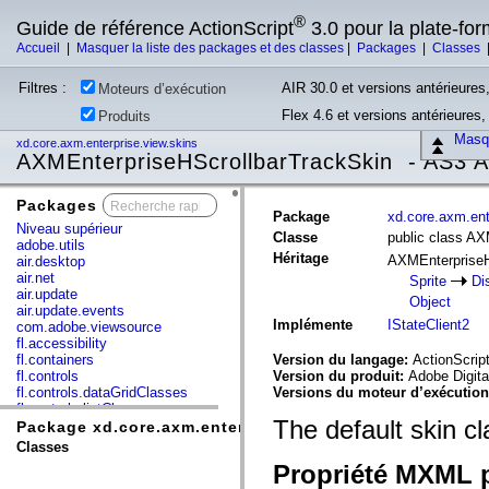
®
Guide de référence ActionScript
3.0 pour la plate-fo
Accueil
|
Masquer la liste des packages et des classes
|
Packages
|
Classes
Filtres :
AIR 30.0 et versions antérieures,
Moteurs d’exécution
Flex 4.6 et versions antérieures
Produits
Masqu
xd.core.axm.enterprise.view.skins
AXMEnterpriseHScrollbarTrackSkin - AS3 
Packages
x
Package
xd.core.axm.ent
Niveau supérieur
Classe
public class AX
adobe.utils
Héritage
AXMEnterpriseH
air.desktop
air.net
Sprite
Di
air.update
Object
air.update.events
Implémente
IStateClient2
com.adobe.viewsource
fl.accessibility
fl.containers
Version du langage:
ActionScript
fl.controls
Version du produit:
Adobe Digita
fl.controls.dataGridClasses
Versions du moteur d’exécutio
fl.controls.listClasses
The default skin c
fl.controls.progressBarClasses
Package xd.core.axm.enterprise.view.skins
fl.core
Classes
fl.data
Propriété MXML p
fl.display