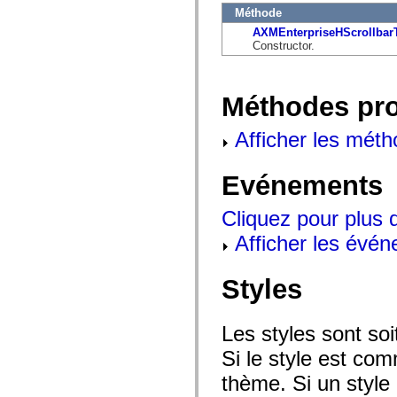
flash.net.dns
Méthode
flash.net.drm
flash.notifications
AXMEnterpriseHScrollbar
flash.permissions
Constructor.
flash.printing
flash.profiler
flash.sampler
flash.security
Méthodes pr
flash.sensors
flash.system
Afficher les méth
flash.text
flash.text.engine
flash.text.ime
flash.ui
Evénements
flash.utils
flash.xml
Cliquez pour plus 
flashx.textLayout
flashx.textLayout.compose
Afficher les évén
flashx.textLayout.container
flashx.textLayout.conversion
flashx.textLayout.edit
Styles
flashx.textLayout.elements
flashx.textLayout.events
flashx.textLayout.factory
flashx.textLayout.formats
Les styles sont so
flashx.textLayout.operations
flashx.textLayout.utils
Si le style est com
flashx.undo
mx.accessibility
thème. Si un style 
mx.automation