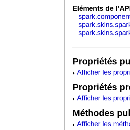
fl.events
fl.ik
Eléments de l’AP
fl.lang
fl.livepreview
spark.component
fl.managers
fl.motion
spark.skins.spa
fl.motion.easing
fl.rsl
spark.skins.spar
fl.text
fl.transitions
fl.transitions.easing
fl.video
flash.accessibility
flash.concurrent
Propriétés p
flash.crypto
flash.data
flash.desktop
Afficher les propr
flash.display
flash.display3D
flash.display3D.textures
Propriétés p
flash.errors
flash.events
Afficher les propr
flash.external
flash.filesystem
flash.filters
flash.geom
Méthodes pu
flash.globalization
flash.html
Afficher les méth
flash.media
flash.net