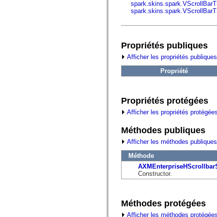
fl.events
spark.skins.spark.VScrollBar
fl.ik
spark.skins.spark.VScrollBar
fl.lang
fl.livepreview
fl.managers
fl.motion
Propriétés publiques
fl.motion.easing
fl.rsl
Afficher les propriétés publiques
fl.text
fl.transitions
Propriété
fl.transitions.easing
fl.video
flash.accessibility
flash.concurrent
Propriétés protégées
flash.crypto
flash.data
Afficher les propriétés protégée
flash.desktop
flash.display
Méthodes publiques
flash.display3D
flash.display3D.textures
Afficher les méthodes publiques
flash.errors
flash.events
Méthode
flash.external
AXMEnterpriseHScrollbar
flash.filesystem
Constructor.
flash.filters
flash.geom
flash.globalization
flash.html
Méthodes protégées
flash.media
flash.net
Afficher les méthodes protégées