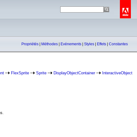
Propriétés
|
Méthodes
|
Evénements
|
Styles
|
Effets
|
Constantes
nt
FlexSprite
Sprite
DisplayObjectContainer
InteractiveObject
ns.