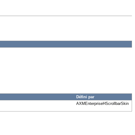
Défini par
AXMEnterpriseHScrollbarSkin