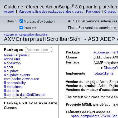
®
Guide de référence ActionScript
3.0 pour la plate-fo
Accueil
|
Masquer la liste des packages et des classes
|
Packages
|
Classes
Filtres :
AIR 30.0 et versions antérieures,
Moteurs d’exécution
Flex 4.6 et versions antérieures
Produits
xd.core.axm.enterprise.view.skins
AXMEnterpriseHScrollbarSkin - AS3 ADEP 
Packages
x
Package
xd.core.axm.ent
Niveau supérieur
Classe
public class AX
adobe.utils
Héritage
AXMEnterpriseH
air.desktop
air.net
DisplayO
air.update
Implémente
IStateClient2
air.update.events
com.adobe.viewsource
Version du langage:
ActionScript
fl.accessibility
Version du produit:
Adobe Digita
fl.containers
Versions du moteur d’exécutio
fl.controls
fl.controls.dataGridClasses
The default skin class for the AX
fl.controls.listClasses
fl.controls.progressBarClasses
Package xd.core.axm.enterprise.view.skins
Propriété MXML par défaut
mx
fl.core
Classes
fl.data
Eléments de l’API associés
fl.display
spark.components.VScrollBar