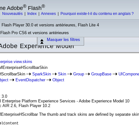
®
®
rme Adobe
Flash
|
Nouveautés
|
Index
|
Annexes
|
Pourquoi existe-t-il du contenu en anglais ?
 Flash Player 30.0 et versions antérieures, Flash Lite 4
, Flash Pro CS6 et versions antérieures
Masquer les filtres
Adobe Experience Model
erprise.view.skins
MEnterpriseHScrollbarSkin
ScrollbarSkin
SparkSkin
Skin
Group
GroupBase
UICompone
bject
EventDispatcher
Object
 3.0
l Enterprise Platform Experience Services - Adobe Experience Model 10
n:
AIR 2.6, Flash Player 10.2
MEnterpriseHScrollbar The thumb and track skins are defined by separate ski
mlContent