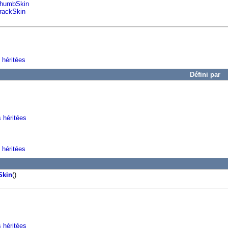
ThumbSkin
TrackSkin
 héritées
Défini par
s héritées
 héritées
Skin
()
 héritées