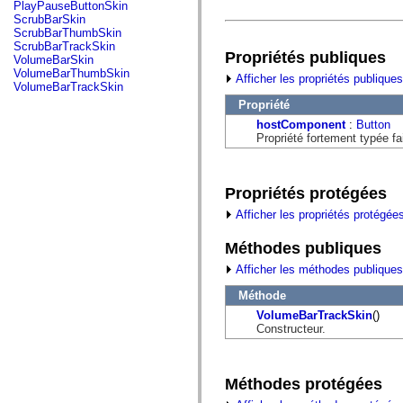
fl.events
PlayPauseButtonSkin
fl.ik
ScrubBarSkin
fl.lang
ScrubBarThumbSkin
fl.livepreview
ScrubBarTrackSkin
Propriétés publiques
fl.managers
VolumeBarSkin
fl.motion
VolumeBarThumbSkin
Afficher les propriétés publiques
fl.motion.easing
VolumeBarTrackSkin
fl.rsl
Propriété
fl.text
fl.transitions
hostComponent
:
Button
fl.transitions.easing
Propriété fortement typée f
fl.video
flash.accessibility
flash.concurrent
flash.crypto
Propriétés protégées
flash.data
Afficher les propriétés protégée
flash.desktop
flash.display
flash.display3D
Méthodes publiques
flash.display3D.textures
Afficher les méthodes publiques
flash.errors
flash.events
Méthode
flash.external
flash.filesystem
VolumeBarTrackSkin
()
flash.filters
Constructeur.
flash.geom
flash.globalization
flash.html
flash.media
Méthodes protégées
flash.net