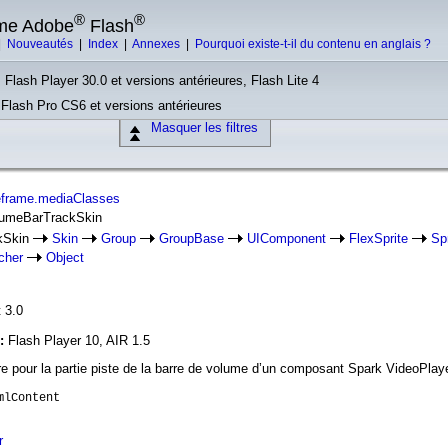
®
®
rme Adobe
Flash
|
Nouveautés
|
Index
|
Annexes
|
Pourquoi existe-t-il du contenu en anglais ?
 Flash Player 30.0 et versions antérieures, Flash Lite 4
, Flash Pro CS6 et versions antérieures
Masquer les filtres
reframe.mediaClasses
olumeBarTrackSkin
kSkin
Skin
Group
GroupBase
UIComponent
FlexSprite
Spr
cher
Object
 3.0
n:
Flash Player 10, AIR 1.5
aire pour la partie piste de la barre de volume d’un composant Spark VideoPlaye
mlContent
r