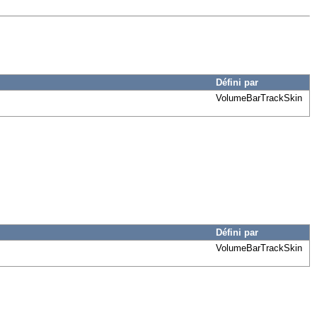
Défini par
VolumeBarTrackSkin
Défini par
VolumeBarTrackSkin