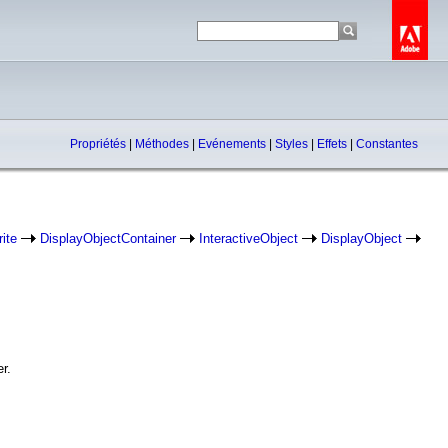
Propriétés
|
Méthodes
|
Evénements
|
Styles
|
Effets
|
Constantes
ite
DisplayObjectContainer
InteractiveObject
DisplayObject
r.