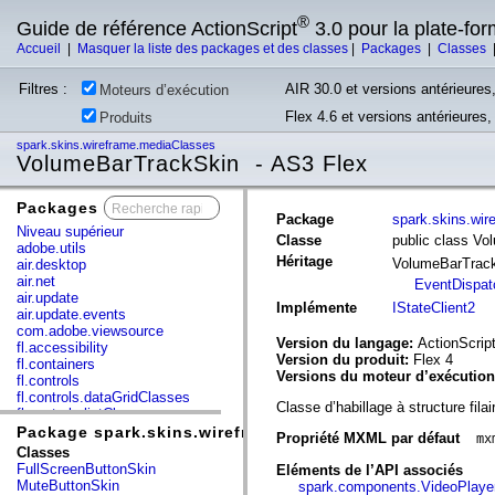
®
Guide de référence ActionScript
3.0 pour la plate-fo
Accueil
|
Masquer la liste des packages et des classes
|
Packages
|
Classes
Filtres :
AIR 30.0 et versions antérieures,
Moteurs d’exécution
Flex 4.6 et versions antérieures
Produits
spark.skins.wireframe.mediaClasses
VolumeBarTrackSkin - AS3 Flex
Packages
x
Package
spark.skins.wi
Niveau supérieur
Classe
public class V
adobe.utils
Héritage
VolumeBarTrac
air.desktop
air.net
EventDispat
air.update
Implémente
IStateClient2
air.update.events
com.adobe.viewsource
Version du langage:
ActionScript
fl.accessibility
Version du produit:
Flex 4
fl.containers
Versions du moteur d’exécutio
fl.controls
fl.controls.dataGridClasses
Classe d’habillage à structure fil
fl.controls.listClasses
fl.controls.progressBarClasses
Package spark.skins.wireframe.mediaClasses
Propriété MXML par défaut
mx
fl.core
Classes
fl.data
FullScreenButtonSkin
Eléments de l’API associés
fl.display
MuteButtonSkin
spark.components.VideoPlaye