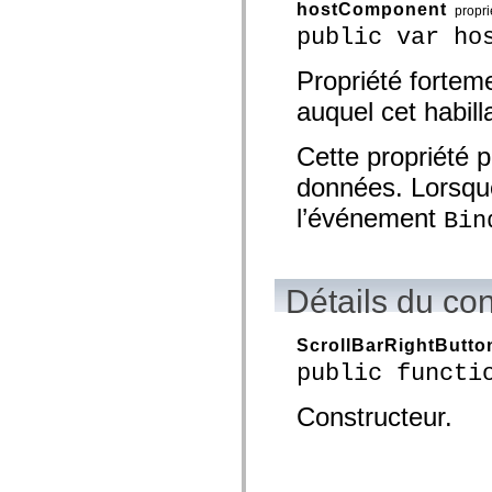
hostComponent
mx.olap
propri
mx.olap.aggregators
public var ho
mx.preloaders
mx.printing
Propriété fortem
mx.resources
mx.rpc
auquel cet habill
mx.rpc.events
mx.rpc.http
mx.rpc.http.mxml
Cette propriété p
mx.rpc.mxml
mx.rpc.remoting
données. Lorsque 
mx.rpc.remoting.mxml
mx.rpc.soap
l’événement
Bin
mx.rpc.soap.mxml
mx.rpc.wsdl
mx.rpc.xml
mx.skins
mx.skins.halo
Détails du co
mx.skins.spark
mx.skins.wireframe
mx.skins.wireframe.windowChrome
ScrollBarRightButto
mx.states
public functi
mx.styles
mx.utils
mx.validators
Constructeur.
spark.accessibility
spark.automation.delegates
spark.automation.delegates.components
spark.automation.delegates.components.gridClasses
spark.automation.delegates.components.mediaClasses