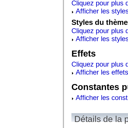
Cliquez pour plus d
mx.controls
mx.controls.advancedDataGridClasses
Afficher les style
mx.controls.dataGridClasses
mx.controls.listClasses
mx.controls.menuClasses
Styles du thème
mx.controls.olapDataGridClasses
mx.controls.scrollClasses
Cliquez pour plus d
mx.controls.sliderClasses
mx.controls.textClasses
Afficher les style
mx.controls.treeClasses
mx.controls.videoClasses
mx.core
Effets
mx.core.windowClasses
mx.effects
mx.effects.easing
Cliquez pour plus d
mx.effects.effectClasses
Afficher les effets
mx.events
mx.filters
mx.flash
mx.formatters
Constantes p
mx.geom
mx.graphics
Afficher les cons
mx.graphics.codec
mx.graphics.shaderClasses
mx.logging
mx.logging.errors
mx.logging.targets
Détails de la 
mx.managers
mx.modules
mx.netmon