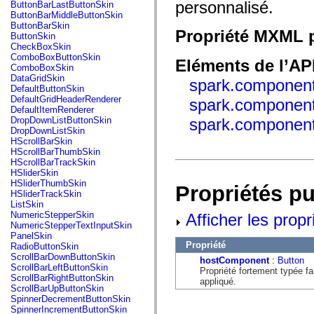
fl.events
personnalisé.
ButtonBarLastButtonSkin
fl.ik
ButtonBarMiddleButtonSkin
fl.lang
ButtonBarSkin
Propriété MXML p
fl.livepreview
ButtonSkin
fl.managers
CheckBoxSkin
fl.motion
ComboBoxButtonSkin
Eléments de l’AP
fl.motion.easing
ComboBoxSkin
fl.rsl
DataGridSkin
spark.component
fl.text
DefaultButtonSkin
fl.transitions
DefaultGridHeaderRenderer
spark.component
fl.transitions.easing
DefaultItemRenderer
fl.video
DropDownListButtonSkin
spark.component
flash.accessibility
DropDownListSkin
flash.concurrent
HScrollBarSkin
flash.crypto
HScrollBarThumbSkin
flash.data
HScrollBarTrackSkin
flash.desktop
HSliderSkin
flash.display
HSliderThumbSkin
Propriétés p
flash.display3D
HSliderTrackSkin
flash.display3D.textures
ListSkin
flash.errors
NumericStepperSkin
Afficher les propr
flash.events
NumericStepperTextInputSkin
flash.external
PanelSkin
flash.filesystem
Propriété
RadioButtonSkin
flash.filters
ScrollBarDownButtonSkin
hostComponent
:
Button
flash.geom
ScrollBarLeftButtonSkin
Propriété fortement typée f
flash.globalization
ScrollBarRightButtonSkin
appliqué.
flash.html
ScrollBarUpButtonSkin
flash.media
SpinnerDecrementButtonSkin
flash.net
SpinnerIncrementButtonSkin