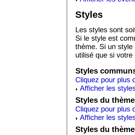
mx.automation.air
mx.automation.delegates
mx.automation.delegates.advancedDataGrid
Styles
mx.automation.delegates.charts
mx.automation.delegates.containers
mx.automation.delegates.controls
Les styles sont so
mx.automation.delegates.controls.dataGridClasses
mx.automation.delegates.controls.fileSystemClasses
Si le style est com
mx.automation.delegates.core
mx.automation.delegates.flashflexkit
thème. Si un style 
mx.automation.events
mx.binding
utilisé que si votre
mx.binding.utils
mx.charts
mx.charts.chartClasses
Styles commun
mx.charts.effects
mx.charts.effects.effectClasses
Cliquez pour plus d
mx.charts.events
mx.charts.renderers
Afficher les style
mx.charts.series
mx.charts.series.items
mx.charts.series.renderData
Styles du thème
mx.charts.styles
mx.collections
Cliquez pour plus d
mx.collections.errors
mx.containers
Afficher les style
mx.containers.accordionClasses
mx.containers.dividedBoxClasses
Styles du thème
mx.containers.errors
mx.containers.utilityClasses