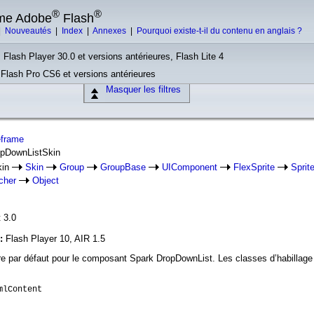
®
®
rme Adobe
Flash
|
Nouveautés
|
Index
|
Annexes
|
Pourquoi existe-t-il du contenu en anglais ?
 Flash Player 30.0 et versions antérieures, Flash Lite 4
, Flash Pro CS6 et versions antérieures
Masquer les filtres
eframe
opDownListSkin
kin
Skin
Group
GroupBase
UIComponent
FlexSprite
Sprit
cher
Object
 3.0
n:
Flash Player 10, AIR 1.5
aire par défaut pour le composant Spark DropDownList. Les classes d’habillage 
mlContent