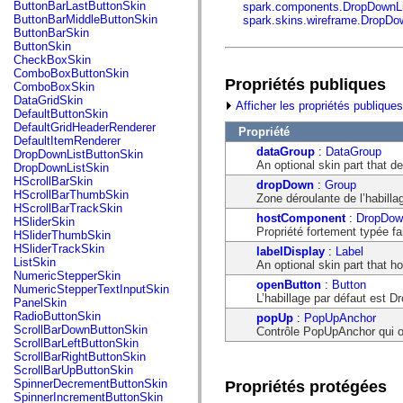
fl.events
ButtonBarLastButtonSkin
spark.components.DropDownLi
fl.ik
ButtonBarMiddleButtonSkin
spark.skins.wireframe.DropDo
fl.lang
ButtonBarSkin
fl.livepreview
ButtonSkin
fl.managers
CheckBoxSkin
fl.motion
ComboBoxButtonSkin
Propriétés publiques
fl.motion.easing
ComboBoxSkin
fl.rsl
DataGridSkin
Afficher les propriétés publiques
fl.text
DefaultButtonSkin
fl.transitions
DefaultGridHeaderRenderer
Propriété
fl.transitions.easing
DefaultItemRenderer
fl.video
dataGroup
:
DataGroup
DropDownListButtonSkin
flash.accessibility
An optional skin part that d
DropDownListSkin
flash.concurrent
HScrollBarSkin
dropDown
:
Group
flash.crypto
HScrollBarThumbSkin
Zone déroulante de l’habilla
flash.data
HScrollBarTrackSkin
flash.desktop
hostComponent
:
DropDow
HSliderSkin
flash.display
Propriété fortement typée f
HSliderThumbSkin
flash.display3D
HSliderTrackSkin
labelDisplay
:
Label
flash.display3D.textures
ListSkin
An optional skin part that ho
flash.errors
NumericStepperSkin
openButton
:
Button
flash.events
NumericStepperTextInputSkin
L’habillage par défaut est D
flash.external
PanelSkin
flash.filesystem
RadioButtonSkin
popUp
:
PopUpAnchor
flash.filters
ScrollBarDownButtonSkin
Contrôle PopUpAnchor qui ou
flash.geom
ScrollBarLeftButtonSkin
flash.globalization
ScrollBarRightButtonSkin
flash.html
ScrollBarUpButtonSkin
flash.media
SpinnerDecrementButtonSkin
Propriétés protégées
flash.net
SpinnerIncrementButtonSkin