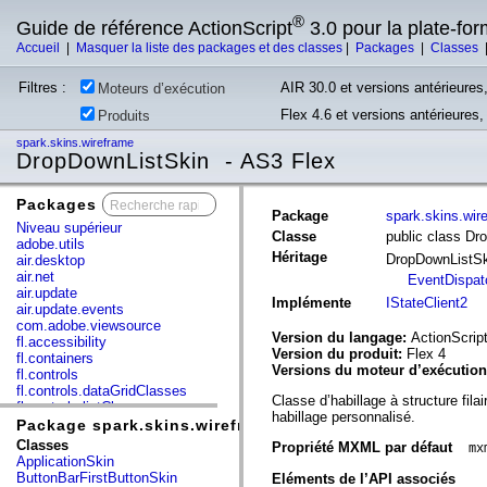
®
Guide de référence ActionScript
3.0 pour la plate-fo
Accueil
|
Masquer la liste des packages et des classes
|
Packages
|
Classes
Filtres :
AIR 30.0 et versions antérieures,
Moteurs d’exécution
Flex 4.6 et versions antérieures
Produits
spark.skins.wireframe
DropDownListSkin - AS3 Flex
Packages
x
Package
spark.skins.wir
Niveau supérieur
Classe
public class Dr
adobe.utils
Héritage
DropDownListS
air.desktop
air.net
EventDispat
air.update
Implémente
IStateClient2
air.update.events
com.adobe.viewsource
Version du langage:
ActionScript
fl.accessibility
Version du produit:
Flex 4
fl.containers
Versions du moteur d’exécutio
fl.controls
fl.controls.dataGridClasses
Classe d’habillage à structure fil
fl.controls.listClasses
habillage personnalisé.
fl.controls.progressBarClasses
Package spark.skins.wireframe
fl.core
Classes
Propriété MXML par défaut
mx
fl.data
ApplicationSkin
fl.display
ButtonBarFirstButtonSkin
Eléments de l’API associés