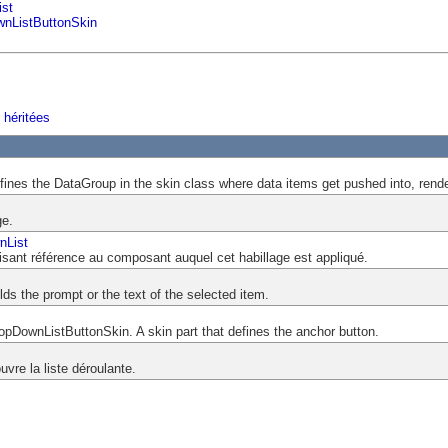
st
wnListButtonSkin
 héritées
efines the DataGroup in the skin class where data items get pushed into, rende
ge.
nList
aisant référence au composant auquel cet habillage est appliqué.
lds the prompt or the text of the selected item.
ropDownListButtonSkin. A skin part that defines the anchor button.
vre la liste déroulante.