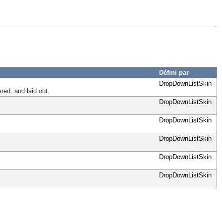
Défini par
DropDownListSkin
red, and laid out.
DropDownListSkin
DropDownListSkin
DropDownListSkin
DropDownListSkin
DropDownListSkin