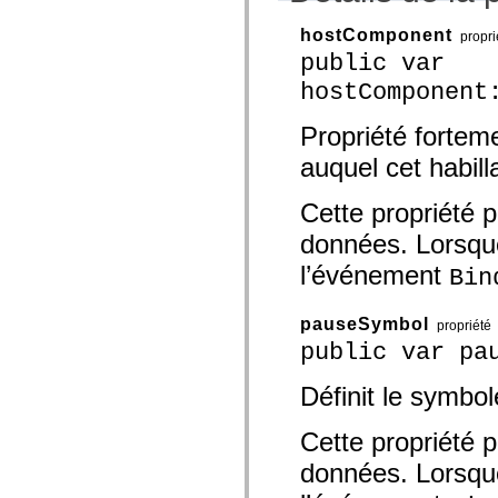
mx.olap
mx.olap.aggregators
hostComponent
propri
mx.preloaders
public var
mx.printing
mx.resources
hostComponent
mx.rpc
mx.rpc.events
mx.rpc.http
Propriété fortem
mx.rpc.http.mxml
auquel cet habill
mx.rpc.mxml
mx.rpc.remoting
mx.rpc.remoting.mxml
Cette propriété p
mx.rpc.soap
mx.rpc.soap.mxml
données. Lorsque 
mx.rpc.wsdl
mx.rpc.xml
l’événement
Bin
mx.skins
mx.skins.halo
mx.skins.spark
pauseSymbol
propriété
mx.skins.wireframe
mx.skins.wireframe.windowChrome
public var pa
mx.states
mx.styles
Définit le symbo
mx.utils
mx.validators
spark.accessibility
Cette propriété p
spark.automation.delegates
spark.automation.delegates.components
données. Lorsque 
spark.automation.delegates.components.gridClasses
spark.automation.delegates.components.mediaClasses