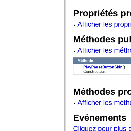
flash.net.dns
flash.net.drm
flash.notifications
Propriétés p
flash.permissions
flash.printing
Afficher les propr
flash.profiler
flash.sampler
flash.security
flash.sensors
Méthodes pu
flash.system
flash.text
Afficher les méth
flash.text.engine
flash.text.ime
flash.ui
Méthode
flash.utils
flash.xml
PlayPauseButtonSkin
()
flashx.textLayout
Constructeur.
flashx.textLayout.compose
flashx.textLayout.container
flashx.textLayout.conversion
Méthodes pr
flashx.textLayout.edit
flashx.textLayout.elements
flashx.textLayout.events
Afficher les méth
flashx.textLayout.factory
flashx.textLayout.formats
flashx.textLayout.operations
Evénements
flashx.textLayout.utils
flashx.undo
mx.accessibility
Cliquez pour plus 
mx.automation