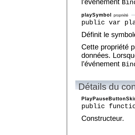
l’événement
Bin
spark.automation.delegates.components.supportClasses
spark.automation.delegates.skins.spark
spark.automation.events
playSymbol
propriété
spark.collections
public var pl
spark.components
spark.components.calendarClasses
spark.components.gridClasses
Définit le symbol
spark.components.mediaClasses
spark.components.supportClasses
spark.components.windowClasses
Cette propriété p
spark.core
spark.effects
données. Lorsque 
spark.effects.animation
l’événement
spark.effects.easing
Bin
spark.effects.interpolation
spark.effects.supportClasses
spark.events
spark.filters
Détails du co
spark.formatters
spark.formatters.supportClasses
spark.globalization
PlayPauseButtonSki
spark.globalization.supportClasses
spark.layouts
public functi
spark.layouts.supportClasses
spark.managers
Constructeur.
spark.modules
spark.preloaders
spark.primitives
spark.primitives.supportClasses
spark.skins