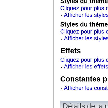
Styles du thème
mx.controls
mx.controls.advancedDataGridClasses
Cliquez pour plus d
mx.controls.dataGridClasses
mx.controls.listClasses
Afficher les style
mx.controls.menuClasses
mx.controls.olapDataGridClasses
Styles du thème
mx.controls.scrollClasses
mx.controls.sliderClasses
Cliquez pour plus d
mx.controls.textClasses
mx.controls.treeClasses
Afficher les style
mx.controls.videoClasses
mx.core
mx.core.windowClasses
Effets
mx.effects
mx.effects.easing
mx.effects.effectClasses
Cliquez pour plus d
mx.events
mx.filters
Afficher les effets
mx.flash
mx.formatters
mx.geom
Constantes p
mx.graphics
mx.graphics.codec
mx.graphics.shaderClasses
Afficher les cons
mx.logging
mx.logging.errors
mx.logging.targets
mx.managers
mx.modules
Détails de la 
mx.netmon