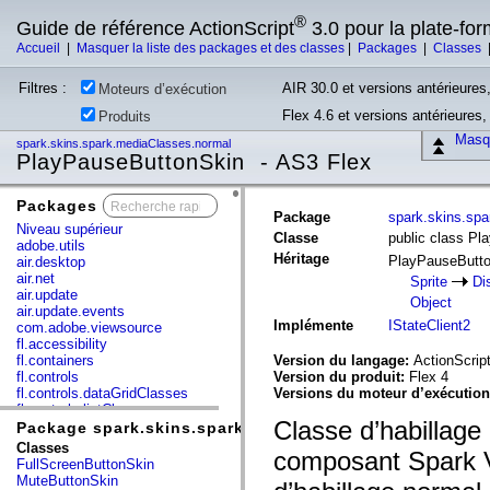
®
Guide de référence ActionScript
3.0 pour la plate-fo
Accueil
|
Masquer la liste des packages et des classes
|
Packages
|
Classes
Filtres :
AIR 30.0 et versions antérieures,
Moteurs d’exécution
Flex 4.6 et versions antérieures
Produits
Masqu
spark.skins.spark.mediaClasses.normal
PlayPauseButtonSkin - AS3 Flex
Packages
x
Package
spark.skins.sp
Niveau supérieur
Classe
public class P
adobe.utils
Héritage
PlayPauseButt
air.desktop
air.net
Sprite
Di
air.update
Object
air.update.events
Implémente
IStateClient2
com.adobe.viewsource
fl.accessibility
fl.containers
Version du langage:
ActionScript
fl.controls
Version du produit:
Flex 4
fl.controls.dataGridClasses
Versions du moteur d’exécutio
fl.controls.listClasses
Classe d’habillage
fl.controls.progressBarClasses
Package spark.skins.spark.mediaClasses.normal
fl.core
Classes
composant Spark Vi
fl.data
FullScreenButtonSkin
fl.display
MuteButtonSkin