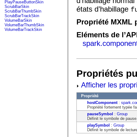
d’habillage normal
fl.events
PlayPauseButtonSkin
fl.ik
ScrubBarSkin
états d’habillage
f
fl.lang
ScrubBarThumbSkin
fl.livepreview
ScrubBarTrackSkin
fl.managers
Propriété MXML p
VolumeBarSkin
fl.motion
VolumeBarThumbSkin
fl.motion.easing
VolumeBarTrackSkin
fl.rsl
Eléments de l’AP
fl.text
spark.component
fl.transitions
fl.transitions.easing
fl.video
flash.accessibility
flash.concurrent
flash.crypto
flash.data
Propriétés p
flash.desktop
flash.display
Afficher les propr
flash.display3D
flash.display3D.textures
flash.errors
Propriété
flash.events
flash.external
hostComponent
:
spark.co
flash.filesystem
Propriété fortement typée f
flash.filters
pauseSymbol
:
Group
flash.geom
Définit le symbole de pause
flash.globalization
flash.html
playSymbol
:
Group
flash.media
Définit le symbole de lectur
flash.net