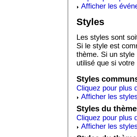
mx.automation.air
Afficher les évén
mx.automation.delegates
mx.automation.delegates.advancedDataGrid
mx.automation.delegates.charts
Styles
mx.automation.delegates.containers
mx.automation.delegates.controls
mx.automation.delegates.controls.dataGridClasses
mx.automation.delegates.controls.fileSystemClasses
Les styles sont so
mx.automation.delegates.core
mx.automation.delegates.flashflexkit
Si le style est com
mx.automation.events
mx.binding
thème. Si un style 
mx.binding.utils
utilisé que si votre
mx.charts
mx.charts.chartClasses
mx.charts.effects
mx.charts.effects.effectClasses
Styles commun
mx.charts.events
mx.charts.renderers
Cliquez pour plus d
mx.charts.series
mx.charts.series.items
Afficher les style
mx.charts.series.renderData
mx.charts.styles
Styles du thème
mx.collections
mx.collections.errors
Cliquez pour plus d
mx.containers
mx.containers.accordionClasses
Afficher les style
mx.containers.dividedBoxClasses
mx.containers.errors
mx.containers.utilityClasses