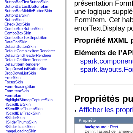
fl.events
présentation Form
ButtonBarFirstButtonSkin
fl.ik
ButtonBarLastButtonSkin
fl.lang
une logique supplé
ButtonBarMiddleButtonSkin
fl.livepreview
ButtonBarSkin
FormItem. Cet habi
fl.managers
ButtonSkin
fl.motion
CheckBoxSkin
errorTextDisplay po
fl.motion.easing
ComboBoxButtonSkin
fl.rsl
ComboBoxSkin
fl.text
ComboBoxTextInputSkin
Propriété MXML p
fl.transitions
DataGridSkin
fl.transitions.easing
DefaultButtonSkin
fl.video
DefaultComplexItemRenderer
Eléments de l’AP
flash.accessibility
DefaultGridHeaderRenderer
flash.concurrent
spark.componen
DefaultGridItemRenderer
flash.crypto
DefaultItemRenderer
flash.data
spark.layouts.F
DropDownListButtonSkin
flash.desktop
DropDownListSkin
flash.display
ErrorSkin
flash.display3D
FocusSkin
flash.display3D.textures
FormHeadingSkin
flash.errors
FormItemSkin
flash.events
FormSkin
Propriétés p
flash.external
HighlightBitmapCaptureSkin
flash.filesystem
HScrollBarSkin
flash.filters
Afficher les propr
HScrollBarThumbSkin
flash.geom
HScrollBarTrackSkin
flash.globalization
HSliderSkin
Propriété
flash.html
HSliderThumbSkin
flash.media
HSliderTrackSkin
background
:
Rect
flash.net
ImageLoadingSkin
Définit l’aspect de l’arrière