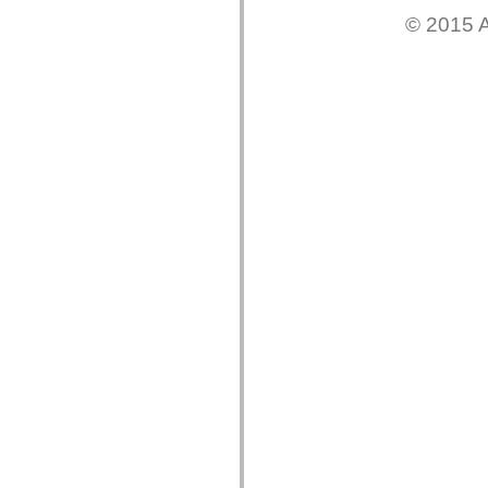
Liste des éléments déconseillés
© 2015 A
Constantes d’implémentation d’accessibilité
Utilisation des exemples de code ActionScript
Informations juridiques