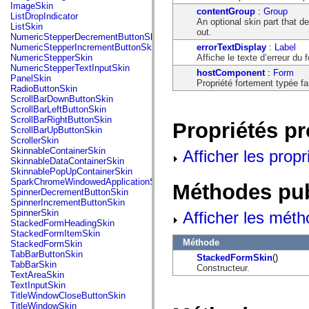
flash.net.dns
ImageSkin
contentGroup
:
Group
flash.net.drm
ListDropIndicator
An optional skin part that d
flash.notifications
ListSkin
out.
flash.permissions
NumericStepperDecrementButtonSkin
flash.printing
errorTextDisplay
:
Label
NumericStepperIncrementButtonSkin
flash.profiler
Affiche le texte d’erreur du 
NumericStepperSkin
flash.sampler
NumericStepperTextInputSkin
hostComponent
:
Form
flash.security
PanelSkin
Propriété fortement typée f
flash.sensors
RadioButtonSkin
flash.system
ScrollBarDownButtonSkin
flash.text
ScrollBarLeftButtonSkin
flash.text.engine
ScrollBarRightButtonSkin
Propriétés p
flash.text.ime
ScrollBarUpButtonSkin
flash.ui
ScrollerSkin
flash.utils
SkinnableContainerSkin
Afficher les propr
flash.xml
SkinnableDataContainerSkin
flashx.textLayout
SkinnablePopUpContainerSkin
flashx.textLayout.compose
SparkChromeWindowedApplicationSkin
Méthodes pu
flashx.textLayout.container
SpinnerDecrementButtonSkin
flashx.textLayout.conversion
SpinnerIncrementButtonSkin
flashx.textLayout.edit
SpinnerSkin
Afficher les méth
flashx.textLayout.elements
StackedFormHeadingSkin
flashx.textLayout.events
StackedFormItemSkin
flashx.textLayout.factory
Méthode
StackedFormSkin
flashx.textLayout.formats
TabBarButtonSkin
StackedFormSkin
()
flashx.textLayout.operations
TabBarSkin
Constructeur.
flashx.textLayout.utils
TextAreaSkin
flashx.undo
TextInputSkin
mx.accessibility
TitleWindowCloseButtonSkin
mx.automation
TitleWindowSkin