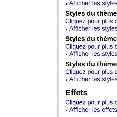
Afficher les style
mx.controls
mx.controls.advancedDataGridClasses
mx.controls.dataGridClasses
Styles du thème
mx.controls.listClasses
mx.controls.menuClasses
Cliquez pour plus d
mx.controls.olapDataGridClasses
mx.controls.scrollClasses
Afficher les style
mx.controls.sliderClasses
mx.controls.textClasses
Styles du thème
mx.controls.treeClasses
mx.controls.videoClasses
Cliquez pour plus d
mx.core
mx.core.windowClasses
Afficher les style
mx.effects
mx.effects.easing
mx.effects.effectClasses
Styles du thème
mx.events
mx.filters
Cliquez pour plus d
mx.flash
mx.formatters
Afficher les style
mx.geom
mx.graphics
mx.graphics.codec
Effets
mx.graphics.shaderClasses
mx.logging
mx.logging.errors
Cliquez pour plus d
mx.logging.targets
mx.managers
Afficher les effets
mx.modules
mx.netmon