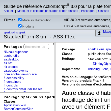
®
Guide de référence ActionScript
3.0 pour la plate-fo
Accueil
|
Masquer la liste des packages et des classes
|
Packages
|
Classes
Filtres :
AIR 30.0 et versions antérieures,
Moteurs d’exécution
Flex 4.6 et versions antérieures
Produits
Masqu
spark.skins.spark
StackedFormSkin - AS3 Flex
Packages
x
Package
spark.skins.spa
Niveau supérieur
Classe
public class S
adobe.utils
Héritage
StackedFormS
air.desktop
air.net
DisplayObje
air.update
Implémente
IBindingClient
,
air.update.events
com.adobe.viewsource
Version du langage:
ActionScript
fl.accessibility
Version du produit:
Flex 4.5
fl.containers
Versions du moteur d’exécutio
fl.controls
fl.controls.dataGridClasses
Autre classe d’hab
fl.controls.listClasses
fl.controls.progressBarClasses
Package spark.skins.spark
habillage définit 
fl.core
Classes
fl.data
ApplicationSkin
avec un élément F
fl.display
BorderContainerSkin