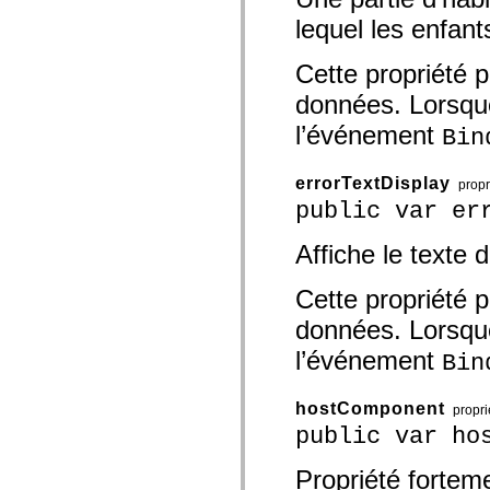
spark.automation.delegates.components.supportClasses
lequel les enfan
spark.automation.delegates.skins.spark
spark.automation.events
spark.collections
Cette propriété p
spark.components
spark.components.calendarClasses
données. Lorsque 
spark.components.gridClasses
spark.components.mediaClasses
l’événement
Bin
spark.components.supportClasses
spark.components.windowClasses
spark.core
errorTextDisplay
propr
spark.effects
public var er
spark.effects.animation
spark.effects.easing
spark.effects.interpolation
Affiche le texte 
spark.effects.supportClasses
spark.events
spark.filters
Cette propriété p
spark.formatters
données. Lorsque 
spark.formatters.supportClasses
spark.globalization
l’événement
Bin
spark.globalization.supportClasses
spark.layouts
spark.layouts.supportClasses
spark.managers
hostComponent
propri
spark.modules
public var ho
spark.preloaders
spark.primitives
spark.primitives.supportClasses
Propriété fortem
spark.skins