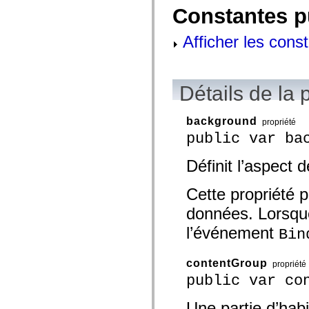
mx.olap
Constantes p
mx.olap.aggregators
mx.preloaders
Afficher les cons
mx.printing
mx.resources
mx.rpc
mx.rpc.events
mx.rpc.http
Détails de la 
mx.rpc.http.mxml
mx.rpc.mxml
mx.rpc.remoting
background
mx.rpc.remoting.mxml
propriété
mx.rpc.soap
public var ba
mx.rpc.soap.mxml
mx.rpc.wsdl
Définit l’aspect 
mx.rpc.xml
mx.skins
mx.skins.halo
Cette propriété p
mx.skins.spark
mx.skins.wireframe
données. Lorsque 
mx.skins.wireframe.windowChrome
mx.states
l’événement
Bin
mx.styles
mx.utils
mx.validators
contentGroup
propriété
spark.accessibility
spark.automation.delegates
public var co
spark.automation.delegates.components
spark.automation.delegates.components.gridClasses
Une partie d’habi
spark.automation.delegates.components.mediaClasses