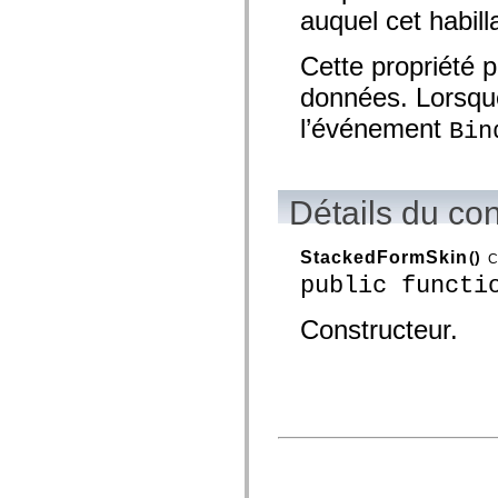
auquel cet habill
spark.skins.mobile
spark.skins.mobile.supportClasses
spark.skins.spark
Cette propriété p
spark.skins.spark.mediaClasses.fullScreen
spark.skins.spark.mediaClasses.normal
données. Lorsque 
spark.skins.spark.windowChrome
spark.skins.wireframe
l’événement
Bin
spark.skins.wireframe.mediaClasses
spark.skins.wireframe.mediaClasses.fullScreen
spark.transitions
spark.utils
spark.validators
Détails du co
spark.validators.supportClasses
Eléments du langage
StackedFormSkin
()
Constantes globales
C
Fonctions globales
public functi
Opérateurs
Instructions, mots clés et directives
Constructeur.
Types spéciaux
Annexes
Nouveautés
Erreurs de compilation
Avertissements du compilateur
Erreurs d’exécution
Migration vers ActionScript 3
Jeux de caractères pris en charge
Balises MXML uniquement
Eléments XML de mouvement
Balises Timed Text