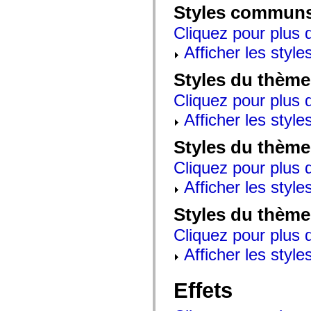
mx.automation.air
Styles commun
mx.automation.delegates
mx.automation.delegates.advancedDataGrid
Cliquez pour plus d
mx.automation.delegates.charts
mx.automation.delegates.containers
Afficher les style
mx.automation.delegates.controls
mx.automation.delegates.controls.dataGridClasses
Styles du thème
mx.automation.delegates.controls.fileSystemClasses
mx.automation.delegates.core
Cliquez pour plus d
mx.automation.delegates.flashflexkit
mx.automation.events
Afficher les style
mx.binding
mx.binding.utils
mx.charts
Styles du thème
mx.charts.chartClasses
mx.charts.effects
Cliquez pour plus d
mx.charts.effects.effectClasses
mx.charts.events
Afficher les style
mx.charts.renderers
mx.charts.series
Styles du thème
mx.charts.series.items
mx.charts.series.renderData
Cliquez pour plus d
mx.charts.styles
mx.collections
Afficher les style
mx.collections.errors
mx.containers
mx.containers.accordionClasses
Effets
mx.containers.dividedBoxClasses
mx.containers.errors
mx.containers.utilityClasses