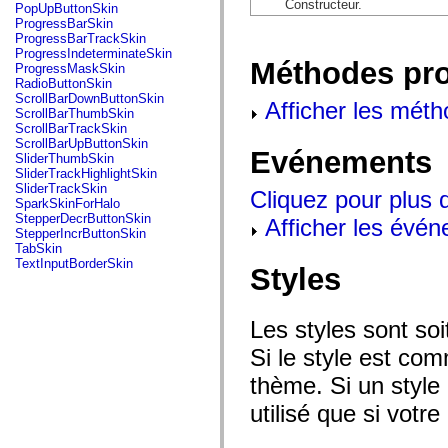
flash.net.dns
Constructeur.
PopUpButtonSkin
flash.net.drm
ProgressBarSkin
flash.notifications
ProgressBarTrackSkin
flash.permissions
ProgressIndeterminateSkin
Méthodes pr
flash.printing
ProgressMaskSkin
flash.profiler
RadioButtonSkin
flash.sampler
ScrollBarDownButtonSkin
Afficher les méth
flash.security
ScrollBarThumbSkin
flash.sensors
ScrollBarTrackSkin
flash.system
ScrollBarUpButtonSkin
Evénements
flash.text
SliderThumbSkin
flash.text.engine
SliderTrackHighlightSkin
flash.text.ime
SliderTrackSkin
Cliquez pour plus 
flash.ui
SparkSkinForHalo
flash.utils
StepperDecrButtonSkin
Afficher les évén
flash.xml
StepperIncrButtonSkin
flashx.textLayout
TabSkin
flashx.textLayout.compose
TextInputBorderSkin
Styles
flashx.textLayout.container
flashx.textLayout.conversion
flashx.textLayout.edit
flashx.textLayout.elements
Les styles sont so
flashx.textLayout.events
flashx.textLayout.factory
Si le style est com
flashx.textLayout.formats
flashx.textLayout.operations
thème. Si un style 
flashx.textLayout.utils
utilisé que si votre
flashx.undo
mx.accessibility
mx.automation