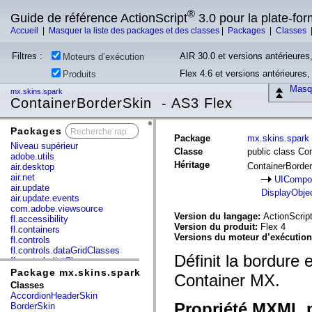
®
Guide de référence ActionScript
3.0 pour la plate-fo
Accueil
|
Masquer la liste des packages et des classes
|
Packages
|
Classes
Filtres :
AIR 30.0 et versions antérieures,
Moteurs d’exécution
Flex 4.6 et versions antérieures
Produits
Masqu
mx.skins.spark
ContainerBorderSkin - AS3 Flex
Packages
x
Package
mx.skins.spark
Niveau supérieur
Classe
public class Co
adobe.utils
Héritage
ContainerBorde
air.desktop
air.net
UICompo
air.update
DisplayObje
air.update.events
com.adobe.viewsource
Version du langage:
ActionScript
fl.accessibility
Version du produit:
Flex 4
fl.containers
Versions du moteur d’exécutio
fl.controls
fl.controls.dataGridClasses
Définit la bordure e
fl.controls.listClasses
fl.controls.progressBarClasses
Package mx.skins.spark
Container MX.
fl.core
Classes
fl.data
AccordionHeaderSkin
fl.display
Propriété MXML p
BorderSkin