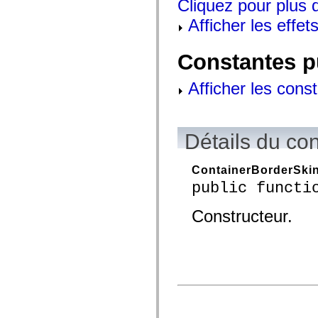
Cliquez pour plus d
mx.controls
mx.controls.advancedDataGridClasses
Afficher les effets
mx.controls.dataGridClasses
mx.controls.listClasses
mx.controls.menuClasses
Constantes p
mx.controls.olapDataGridClasses
mx.controls.scrollClasses
mx.controls.sliderClasses
Afficher les cons
mx.controls.textClasses
mx.controls.treeClasses
mx.controls.videoClasses
mx.core
mx.core.windowClasses
Détails du co
mx.effects
mx.effects.easing
mx.effects.effectClasses
ContainerBorderSki
mx.events
public functi
mx.filters
mx.flash
mx.formatters
Constructeur.
mx.geom
mx.graphics
mx.graphics.codec
mx.graphics.shaderClasses
mx.logging
mx.logging.errors
mx.logging.targets
mx.managers
mx.modules
mx.netmon