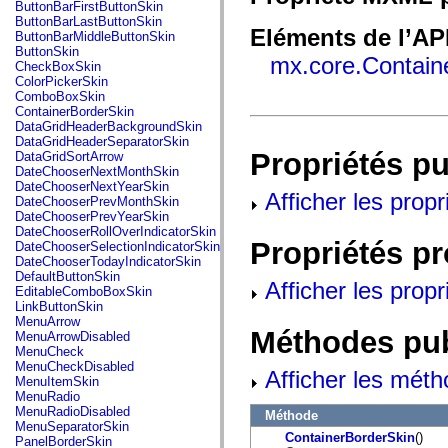
fl.events
ButtonBarFirstButtonSkin
fl.ik
ButtonBarLastButtonSkin
fl.lang
Eléments de l’AP
ButtonBarMiddleButtonSkin
fl.livepreview
ButtonSkin
mx.core.Contain
fl.managers
CheckBoxSkin
fl.motion
ColorPickerSkin
fl.motion.easing
ComboBoxSkin
fl.rsl
ContainerBorderSkin
fl.text
DataGridHeaderBackgroundSkin
fl.transitions
DataGridHeaderSeparatorSkin
fl.transitions.easing
Propriétés p
DataGridSortArrow
fl.video
DateChooserNextMonthSkin
flash.accessibility
DateChooserNextYearSkin
Afficher les propr
flash.concurrent
DateChooserPrevMonthSkin
flash.crypto
DateChooserPrevYearSkin
flash.data
DateChooserRollOverIndicatorSkin
flash.desktop
Propriétés p
DateChooserSelectionIndicatorSkin
flash.display
DateChooserTodayIndicatorSkin
flash.display3D
DefaultButtonSkin
Afficher les propr
flash.display3D.textures
EditableComboBoxSkin
flash.errors
LinkButtonSkin
flash.events
MenuArrow
flash.external
Méthodes pu
MenuArrowDisabled
flash.filesystem
MenuCheck
flash.filters
MenuCheckDisabled
Afficher les méth
flash.geom
MenuItemSkin
flash.globalization
MenuRadio
flash.html
MenuRadioDisabled
Méthode
flash.media
MenuSeparatorSkin
flash.net
ContainerBorderSkin
()
PanelBorderSkin