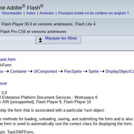
®
®
rme Adobe
Flash
|
Nouveautés
|
Index
|
Annexes
|
Pourquoi existe-t-il du contenu en anglais ?
 Flash Player 30.0 et versions antérieures, Flash Lite 4
, Flash Pro CS6 et versions antérieures
Masquer les filtres
task.form
askForm
ox
Container
UIComponent
FlexSprite
Sprite
DisplayObjectCo
over
 3.0
l Enterprise Platform Document Services - Workspace 9
n:
AIR (unsupported), Flash Player 9, Flash Player 10
ay the form that is associated with a particular
object.
Task
methods for loading, unloading, saving, and submitting the form and is also 
e form is used to automatically use the correct class for displaying the form
flash: TaskSWFForm,