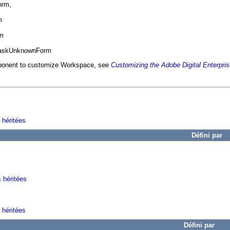
orm,
m
rm
 TaskUnknownForm
mponent to customize Workspace, see
Customizing the Adobe Digital Enterpri
 héritées
Défini par
s héritées
 héritées
Défini par