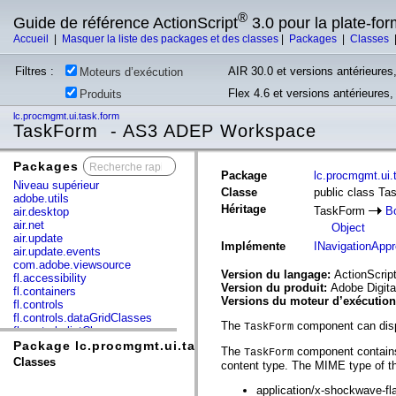
®
Guide de référence ActionScript
3.0 pour la plate-fo
Accueil
|
Masquer la liste des packages et des classes
|
Packages
|
Classes
Filtres :
AIR 30.0 et versions antérieures,
Moteurs d’exécution
Flex 4.6 et versions antérieures
Produits
lc.procmgmt.ui.task.form
TaskForm - AS3 ADEP Workspace
Packages
x
Package
lc.procmgmt.ui.
Niveau supérieur
Classe
public class T
adobe.utils
Héritage
TaskForm
B
air.desktop
air.net
Object
air.update
Implémente
INavigationAppr
air.update.events
com.adobe.viewsource
Version du langage:
ActionScript
fl.accessibility
Version du produit:
Adobe Digita
fl.containers
Versions du moteur d’exécutio
fl.controls
fl.controls.dataGridClasses
The
component can displ
TaskForm
fl.controls.listClasses
fl.controls.progressBarClasses
Package lc.procmgmt.ui.task.form
The
component contains 
TaskForm
fl.core
Classes
content type. The MIME type of th
fl.data
fl.display
application/x-shockwave-