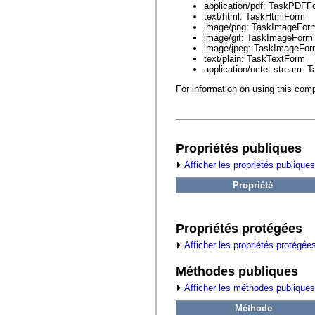
fl.events
application/pdf: TaskPDFF
fl.ik
text/html: TaskHtmlForm
fl.lang
image/png: TaskImageFor
fl.livepreview
image/gif: TaskImageForm
fl.managers
image/jpeg: TaskImageFo
fl.motion
text/plain: TaskTextForm
fl.motion.easing
application/octet-stream:
fl.rsl
fl.text
For information on using this co
fl.transitions
fl.transitions.easing
fl.video
flash.accessibility
flash.concurrent
Propriétés publiques
flash.crypto
flash.data
Afficher les propriétés publiques
flash.desktop
flash.display
Propriété
flash.display3D
flash.display3D.textures
flash.errors
flash.events
Propriétés protégées
flash.external
flash.filesystem
Afficher les propriétés protégée
flash.filters
flash.geom
Méthodes publiques
flash.globalization
flash.html
Afficher les méthodes publiques
flash.media
flash.net
Méthode