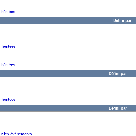
 héritées
Défini par
s héritées
 héritées
Défini par
 héritées
Défini par
sur les événements