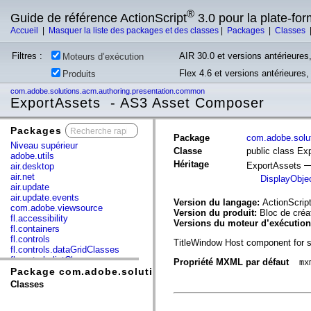
®
Guide de référence ActionScript
3.0 pour la plate-fo
Accueil
|
Masquer la liste des packages et des classes
|
Packages
|
Classes
Filtres :
AIR 30.0 et versions antérieures,
Moteurs d’exécution
Flex 4.6 et versions antérieures
Produits
com.adobe.solutions.acm.authoring.presentation.common
ExportAssets - AS3 Asset Composer
Packages
x
Package
com.adobe.solu
Niveau supérieur
Classe
public class Ex
adobe.utils
Héritage
ExportAssets
air.desktop
air.net
DisplayObje
air.update
air.update.events
Version du langage:
ActionScript
com.adobe.viewsource
Version du produit:
Bloc de cré
fl.accessibility
Versions du moteur d’exécutio
fl.containers
fl.controls
TitleWindow Host component for 
fl.controls.dataGridClasses
fl.controls.listClasses
Propriété MXML par défaut
mx
fl.controls.progressBarClasses
Package com.adobe.solutions.acm.authoring.presenta
fl.core
Classes
fl.data
fl.display