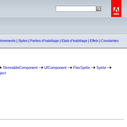
vénements
|
Styles
|
Parties d’habillage
|
Etats d’habillage
|
Effets
|
Constantes
SkinnableComponent
UIComponent
FlexSprite
Sprite
ject