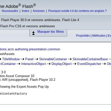
®
®
rme Adobe
Flash
|
Nouveautés
|
Index
|
Annexes
|
Pourquoi existe-t-il du contenu en anglais ?
 Flash Player 30.0 et versions antérieures, Flash Lite 4
, Flash Pro CS6 et versions antérieures
Masquer les filtres
Propriétés
|
Méthodes
|
E
tions.acm.authoring.presentation.common
portAssets
TitleWindow
Panel
SkinnableContainer
SkinnableContainerBase
ctContainer
InteractiveObject
DisplayObject
EventDispatcher
Ob
 3.0
ation Asset Composer 10
n:
AIR (unsupported), Flash Player 10.2
showing the Export Assets Pop Up.
mlContentFactory
tion.common