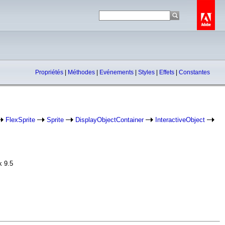
Propriétés
|
Méthodes
|
Evénements
|
Styles
|
Effets
|
Constantes
FlexSprite
Sprite
DisplayObjectContainer
InteractiveObject
k 9.5