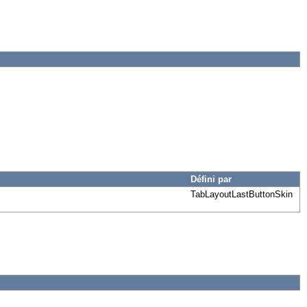
Défini par
TabLayoutLastButtonSkin