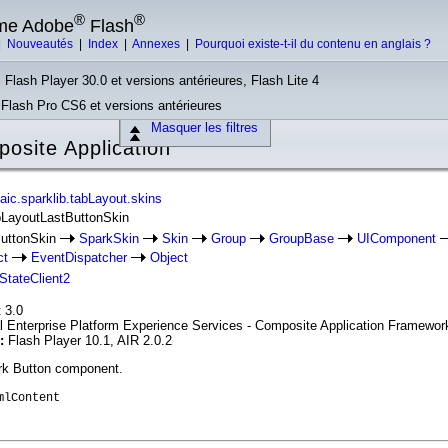
®
®
rme Adobe
Flash
|
Nouveautés
|
Index
|
Annexes
|
Pourquoi existe-t-il du contenu en anglais ?
 Flash Player 30.0 et versions antérieures, Flash Lite 4
, Flash Pro CS6 et versions antérieures
Masquer les filtres
site Application
ic.sparklib.tabLayout.skins
bLayoutLastButtonSkin
ButtonSkin
SparkSkin
Skin
Group
GroupBase
UIComponent
ct
EventDispatcher
Object
IStateClient2
 3.0
l Enterprise Platform Experience Services - Composite Application Framewor
n:
Flash Player 10.1, AIR 2.0.2
ark Button component.
mlContent