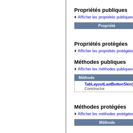
fl.events
fl.ik
Propriétés publiques
fl.lang
fl.livepreview
Afficher les propriétés publiques
fl.managers
fl.motion
Propriété
fl.motion.easing
fl.rsl
fl.text
fl.transitions
Propriétés protégées
fl.transitions.easing
fl.video
Afficher les propriétés protégée
flash.accessibility
flash.concurrent
Méthodes publiques
flash.crypto
flash.data
Afficher les méthodes publiques
flash.desktop
flash.display
Méthode
flash.display3D
TabLayoutLastButtonSkin
(
flash.display3D.textures
Constructor.
flash.errors
flash.events
flash.external
flash.filesystem
Méthodes protégées
flash.filters
flash.geom
Afficher les méthodes protégées
flash.globalization
flash.html
Méthode
flash.media
flash.net