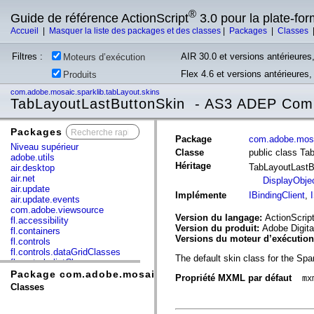
®
Guide de référence ActionScript
3.0 pour la plate-fo
Accueil
|
Masquer la liste des packages et des classes
|
Packages
|
Classes
Filtres :
AIR 30.0 et versions antérieures,
Moteurs d’exécution
Flex 4.6 et versions antérieures
Produits
com.adobe.mosaic.sparklib.tabLayout.skins
TabLayoutLastButtonSkin - AS3 ADEP Compo
Packages
x
Package
com.adobe.mosa
Niveau supérieur
Classe
public class Ta
adobe.utils
Héritage
TabLayoutLast
air.desktop
air.net
DisplayObje
air.update
Implémente
IBindingClient
,
air.update.events
com.adobe.viewsource
Version du langage:
ActionScript
fl.accessibility
Version du produit:
Adobe Digita
fl.containers
Versions du moteur d’exécutio
fl.controls
fl.controls.dataGridClasses
The default skin class for the Sp
fl.controls.listClasses
fl.controls.progressBarClasses
Package com.adobe.mosaic.sparklib.tabLayout.skins
Propriété MXML par défaut
mx
fl.core
Classes
fl.data
fl.display