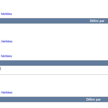
 héritées
Défini par
s héritées
 héritées
)
 héritées
Défini par