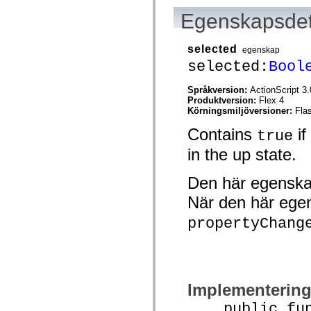
spark.skins.mobile
Egenskapsdet
spark.skins.mobile.supportClasses
spark.skins.spark
spark.skins.spark.mediaClasses.fullScreen
selected
egenskap
spark.skins.spark.mediaClasses.normal
spark.skins.spark.windowChrome
selected:
Bool
spark.skins.wireframe
spark.skins.wireframe.mediaClasses
Språkversion:
ActionScript 3.
spark.skins.wireframe.mediaClasses.fullScreen
Produktversion:
Flex 4
spark.transitions
Körningsmiljöversioner:
Fla
spark.utils
spark.validators
Contains
if
true
spark.validators.supportClasses
Språkelement
in the up state.
Globala konstanter
Globala funktioner
Den här egenska
Operatorer
Programsatser, nyckelord och direktiv
När den här ege
Specialtyper
Bilagor
propertyChang
Nyheter
Kompilatorfel
Kompileringsvarningar
Körningsfel
Flytta till ActionScript 3
Teckenuppsättningar som stöds
Implementerin
Endast MXML-taggar
Motion XML-element
public funct
Timed Text-taggar