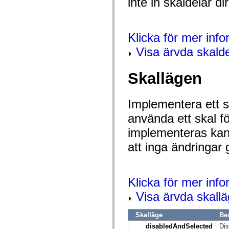
inte in skaldelar 
mx.olap
mx.olap.aggregators
mx.preloaders
mx.printing
Klicka för mer inf
mx.resources
mx.rpc
Visa ärvda skalde
mx.rpc.events
mx.rpc.http
mx.rpc.http.mxml
Skallägen
mx.rpc.mxml
mx.rpc.remoting
mx.rpc.remoting.mxml
mx.rpc.soap
Implementera ett sk
mx.rpc.soap.mxml
mx.rpc.wsdl
använda ett skal f
mx.rpc.xml
mx.skins
implementeras kan 
mx.skins.halo
mx.skins.spark
att inga ändringar 
mx.skins.wireframe
mx.skins.wireframe.windowChrome
mx.states
mx.styles
Klicka för mer inf
mx.utils
mx.validators
Visa ärvda skall
spark.accessibility
spark.automation.delegates
spark.automation.delegates.components
Skalläge
Be
spark.automation.delegates.components.gridClasses
disabledAndSelected
Dis
spark.automation.delegates.components.mediaClasses