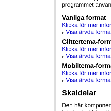
mx.controls
programmet använd
mx.controls.advancedDataGridClasses
mx.controls.dataGridClasses
mx.controls.listClasses
Vanliga format
mx.controls.menuClasses
mx.controls.olapDataGridClasses
Klicka för mer info
mx.controls.scrollClasses
mx.controls.sliderClasses
Visa ärvda forma
mx.controls.textClasses
mx.controls.treeClasses
mx.controls.videoClasses
Glittertema-for
mx.core
mx.core.windowClasses
Klicka för mer info
mx.effects
mx.effects.easing
Visa ärvda forma
mx.effects.effectClasses
mx.events
Mobiltema-form
mx.filters
mx.flash
Klicka för mer info
mx.formatters
mx.geom
Visa ärvda forma
mx.graphics
mx.graphics.codec
mx.graphics.shaderClasses
Skaldelar
mx.logging
mx.logging.errors
mx.logging.targets
mx.managers
Den här komponent
mx.modules
mx.netmon