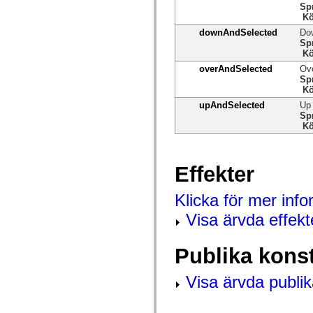
Sp
spark.automation.delegates.components.supportClasses
Kö
spark.automation.delegates.skins.spark
spark.automation.events
downAndSelected
Dow
spark.collections
Sp
spark.components
Kö
spark.components.calendarClasses
overAndSelected
Ove
spark.components.gridClasses
Sp
spark.components.mediaClasses
Kö
spark.components.supportClasses
spark.components.windowClasses
upAndSelected
Up 
spark.core
Sp
spark.effects
Kö
spark.effects.animation
spark.effects.easing
spark.effects.interpolation
spark.effects.supportClasses
Effekter
spark.events
spark.filters
Klicka för mer inf
spark.formatters
spark.formatters.supportClasses
Visa ärvda effekt
spark.globalization
spark.globalization.supportClasses
spark.layouts
Publika kons
spark.layouts.supportClasses
spark.managers
spark.modules
Visa ärvda publik
spark.preloaders
spark.primitives
spark.primitives.supportClasses
spark.skins