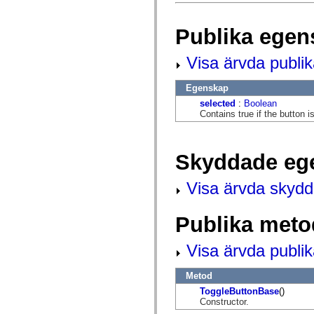
flash.net.dns
flash.net.drm
flash.notifications
Publika egen
flash.permissions
flash.printing
flash.profiler
Visa ärvda publi
flash.sampler
flash.security
flash.sensors
Egenskap
flash.system
selected
:
Boolean
flash.text
Contains true if the button is
flash.text.engine
flash.text.ime
flash.ui
flash.utils
Skyddade eg
flash.xml
flashx.textLayout
flashx.textLayout.compose
Visa ärvda skyd
flashx.textLayout.container
flashx.textLayout.conversion
flashx.textLayout.edit
Publika meto
flashx.textLayout.elements
flashx.textLayout.events
flashx.textLayout.factory
Visa ärvda publi
flashx.textLayout.formats
flashx.textLayout.operations
Metod
flashx.textLayout.utils
flashx.undo
ToggleButtonBase
()
mx.accessibility
Constructor.
mx.automation