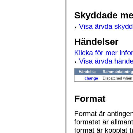
mx.automation.air
mx.automation.delegates
mx.automation.delegates.advancedDataGrid
Skyddade me
mx.automation.delegates.charts
mx.automation.delegates.containers
mx.automation.delegates.controls
Visa ärvda skyd
mx.automation.delegates.controls.dataGridClasses
mx.automation.delegates.controls.fileSystemClasses
mx.automation.delegates.core
Händelser
mx.automation.delegates.flashflexkit
mx.automation.events
mx.binding
Klicka för mer inf
mx.binding.utils
Visa ärvda hände
mx.charts
mx.charts.chartClasses
mx.charts.effects
Händelse
Sammanfattning
mx.charts.effects.effectClasses
mx.charts.events
change
Dispatched when 
mx.charts.renderers
mx.charts.series
mx.charts.series.items
mx.charts.series.renderData
Format
mx.charts.styles
mx.collections
mx.collections.errors
Format är antingen 
mx.containers
mx.containers.accordionClasses
formatet är allmän
mx.containers.dividedBoxClasses
mx.containers.errors
format är kopplat t
mx.containers.utilityClasses