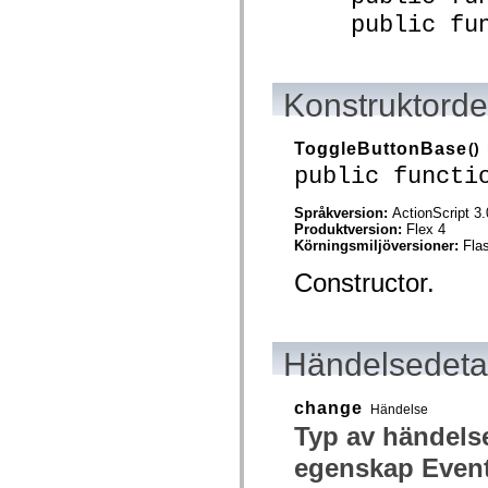
Lista över borttagna element
public funct
Konstanter för hjälpmedelsimplementering
Använda ActionScript-exempel
Juridiska meddelanden
Konstruktordet
ToggleButtonBase
()
public functi
Språkversion:
ActionScript 3.
Produktversion:
Flex 4
Körningsmiljöversioner:
Fla
Constructor.
Händelsedetal
change
Händelse
Typ av händels
egenskap Event