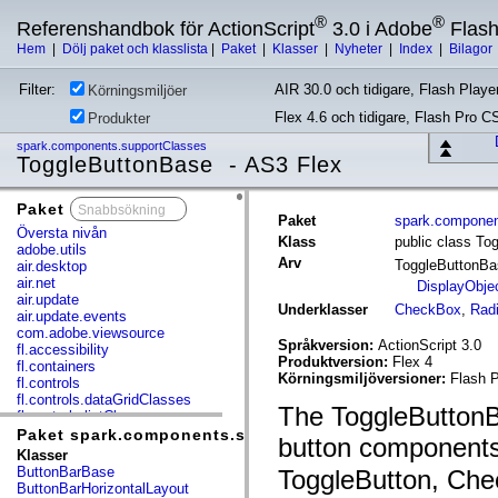
®
®
Referenshandbok för ActionScript
3.0 i Adobe
Flas
Hem
|
Dölj paket och klasslista
|
Paket
|
Klasser
|
Nyheter
|
Index
|
Bilagor
Filter:
AIR 30.0 och tidigare, Flash Player
Körningsmiljöer
Flex 4.6 och tidigare, Flash Pro C
Produkter
spark.components.supportClasses
ToggleButtonBase - AS3 Flex
Paket
x
Paket
spark.componen
Översta nivån
Klass
public class To
adobe.utils
Arv
ToggleButtonB
air.desktop
air.net
DisplayObje
air.update
Underklasser
CheckBox
,
Rad
air.update.events
com.adobe.viewsource
Språkversion:
ActionScript 3.0
fl.accessibility
Produktversion:
Flex 4
fl.containers
Körningsmiljöversioner:
Flash P
fl.controls
fl.controls.dataGridClasses
The ToggleButtonB
fl.controls.listClasses
fl.controls.progressBarClasses
Paket spark.components.supportClasses
button components
fl.core
Klasser
fl.data
ButtonBarBase
ToggleButton, Che
fl.display
ButtonBarHorizontalLayout