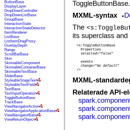
fl.events
ToggleButtonBase
ButtonBase
fl.ik
DisplayLayer
fl.lang
DropDownController
fl.livepreview
MXML-syntax
D
DropDownListBase
fl.managers
GroupBase
fl.motion
InteractionState
The
<s:ToggleBu
fl.motion.easing
InteractionStateDetector
fl.rsl
ItemRenderer
its superclass and 
fl.text
ListBase
fl.transitions
ListItemDragProxy
fl.transitions.easing
OverlayDepth
  <s:ToggleButtonBase

fl.video
Range
Properties
flash.accessibility
    selected="false"

ScrollBarBase
flash.concurrent
Skin
flash.crypto
events
SkinnableComponent
flash.data
    change="
No default
"

SkinnableContainerBase
flash.desktop
  />

SkinnableTextBase
flash.display
SliderBase
MXML-standarde
flash.display3D
StyleableStageText
flash.display3D.textures
StyleableTextField
flash.errors
TextBase
Relaterade API-e
flash.events
TextInputOperation
flash.external
ToggleButtonBase
spark.component
flash.filesystem
TrackBase
flash.filters
ViewNavigatorAction
spark.componen
flash.geom
ViewNavigatorApplicationBase
flash.globalization
spark.component
ViewNavigatorBase
flash.html
ViewReturnObject
flash.media
flash.net