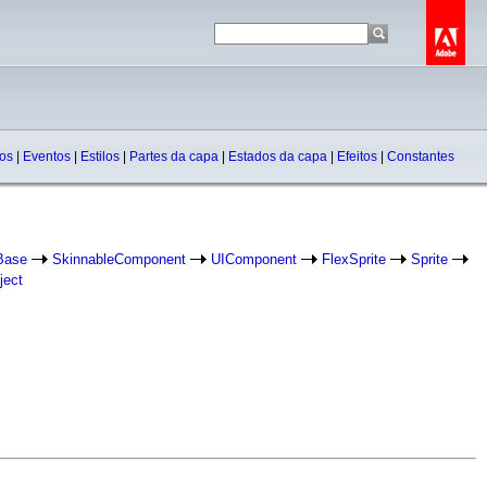
dos
|
Eventos
|
Estilos
|
Partes da capa
|
Estados da capa
|
Efeitos
|
Constantes
Base
SkinnableComponent
UIComponent
FlexSprite
Sprite
ject