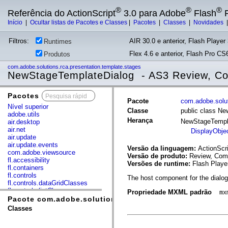
®
®
®
Referência do ActionScript
3.0 para Adobe
Flash
P
Início
|
Ocultar listas de Pacotes e Classes
|
Pacotes
|
Classes
|
Novidades
Filtros:
AIR 30.0 e anterior, Flash Player 
Runtimes
Flex 4.6 e anterior, Flash Pro CS6
Produtos
com.adobe.solutions.rca.presentation.template.stages
NewStageTemplateDialog - AS3 Review, Co
Pacotes
x
Pacote
com.adobe.solut
Nível superior
Classe
public class N
adobe.utils
Herança
NewStageTempl
air.desktop
air.net
DisplayObje
air.update
air.update.events
Versão da linguagem:
ActionScri
com.adobe.viewsource
Versão de produto:
Review, Comm
fl.accessibility
Versões de runtime:
Flash Playe
fl.containers
fl.controls
The host component for the dialog
fl.controls.dataGridClasses
fl.controls.listClasses
Propriedade MXML padrão
mx
fl.controls.progressBarClasses
Pacote com.adobe.solutions.rca.presentation.template
fl.core
Classes
fl.data
fl.display