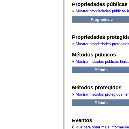
fl.events
Propriedades públicas
fl.ik
fl.lang
Mostrar propriedades públicas 
fl.livepreview
fl.managers
Propriedade
fl.motion
fl.motion.easing
fl.rsl
fl.text
Propriedades protegid
fl.transitions
fl.transitions.easing
Mostrar propriedades protegida
fl.video
flash.accessibility
Métodos públicos
flash.concurrent
flash.crypto
Mostrar métodos públicos herd
flash.data
flash.desktop
Método
flash.display
flash.display3D
flash.display3D.textures
Métodos protegidos
flash.errors
flash.events
Mostrar métodos protegidos he
flash.external
flash.filesystem
Método
flash.filters
flash.geom
flash.globalization
flash.html
Eventos
flash.media
flash.net
Clique para obter mais informaçõ