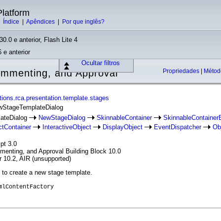
latform
|
Índice
|
Apêndices
|
Por que inglês?
30.0 e anterior, Flash Lite 4
 e anterior
Ocultar filtros
mmenting, and Approval
Propriedades
|
Méto
ions.rca.presentation.template.stages
ewStageTemplateDialog
ateDialog
NewStageDialog
SkinnableContainer
SkinnableContainer
ctContainer
InteractiveObject
DisplayObject
EventDispatcher
Ob
pt 3.0
enting, and Approval Building Block 10.0
r 10.2, AIR (unsupported)
 to create a new stage template.
mlContentFactory
.stages