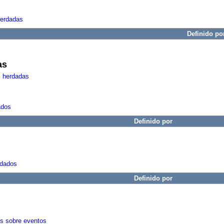
herdadas
Definido po
as
s herdadas
ados
Definido por
rdados
Definido por
es sobre eventos