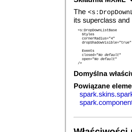
com.adobe.ep.ux.content.model.search
com.adobe.ep.ux.content.model.toolbar
com.adobe.ep.ux.content.search
The
<s:DropDown
com.adobe.ep.ux.content.services
its superclass and 
com.adobe.ep.ux.content.services.load
com.adobe.ep.ux.content.services.permissions
com.adobe.ep.ux.content.services.preview
  <s:DropDownListBase 

com.adobe.ep.ux.content.services.providers
Styles
com.adobe.ep.ux.content.services.query
    cornerRadius="4"

com.adobe.ep.ux.content.services.relationships
    dropShadowVisible="true"

com.adobe.ep.ux.content.services.search.lccontent
com.adobe.ep.ux.content.services.version
Events
com.adobe.ep.ux.content.view
    closed="
No default
"

com.adobe.ep.ux.content.view.components.activate
    open="
No default
"

com.adobe.ep.ux.content.view.components.grid
  />

com.adobe.ep.ux.content.view.components.grid.hover
com.adobe.ep.ux.content.view.components.grid.hover.component
Domyślna właśc
com.adobe.ep.ux.content.view.components.grid.renderers
com.adobe.ep.ux.content.view.components.relationships
Powiązane elemen
com.adobe.ep.ux.content.view.components.review
com.adobe.ep.ux.content.view.components.search.renderers
spark.skins.spa
com.adobe.ep.ux.content.view.components.searchpod
com.adobe.ep.ux.content.view.components.toolbar
spark.component
com.adobe.ep.ux.content.view.components.toolbar.controlRenderers
com.adobe.ep.ux.content.view.components.version
com.adobe.ep.ux.documentsubmit.component
com.adobe.ep.ux.documentsubmit.domain
com.adobe.ep.ux.documentsubmit.skin
com.adobe.ep.ux.taskaction.component
Właściwości 
com.adobe.ep.ux.taskaction.domain