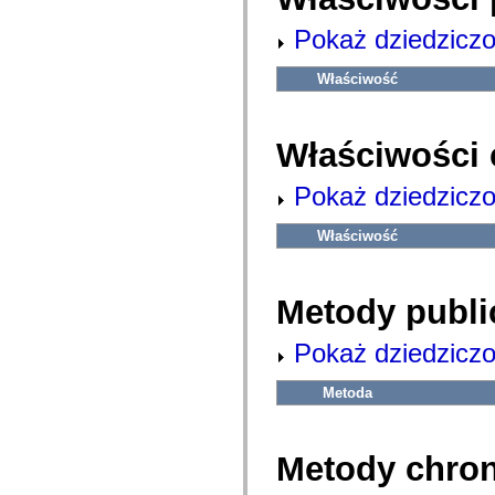
com.adobe.ep.ux.taskaction.domain.events
com.adobe.ep.ux.taskaction.skin
Pokaż dziedziczo
com.adobe.ep.ux.taskdetails.component
com.adobe.ep.ux.taskdetails.domain
com.adobe.ep.ux.taskdetails.skin
Właściwość
com.adobe.ep.ux.tasklist.component
com.adobe.ep.ux.tasklist.domain
com.adobe.ep.ux.tasklist.skin
com.adobe.ep.ux.webdocumentviewer.domain
Właściwości 
com.adobe.exm.expression
com.adobe.exm.expression.error
com.adobe.exm.expression.event
Pokaż dziedziczo
com.adobe.exm.expression.impl
com.adobe.fiber.runtime.lib
Właściwość
com.adobe.fiber.services
com.adobe.fiber.services.wrapper
com.adobe.fiber.styles
com.adobe.fiber.util
Metody publi
com.adobe.fiber.valueobjects
com.adobe.gravity.binding
com.adobe.gravity.context
Pokaż dziedziczo
com.adobe.gravity.flex.bundleloader
com.adobe.gravity.flex.progress
com.adobe.gravity.flex.serviceloader
Metoda
com.adobe.gravity.framework
com.adobe.gravity.init
com.adobe.gravity.service.bundleloader
com.adobe.gravity.service.logging
Metody chro
com.adobe.gravity.service.manifest
com.adobe.gravity.service.progress