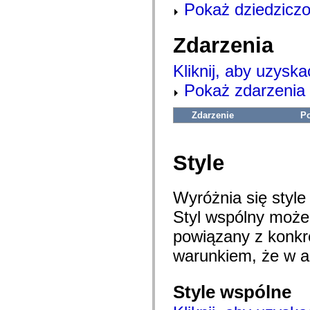
Pokaż dziedziczo
com.adobe.gravity.tracker
com.adobe.gravity.ui
com.adobe.gravity.utility
com.adobe.gravity.utility.async
Zdarzenia
com.adobe.gravity.utility.error
com.adobe.gravity.utility.events
Kliknij, aby uzyska
com.adobe.gravity.utility.factory
com.adobe.gravity.utility.flex.async
Pokaż zdarzenia 
com.adobe.gravity.utility.logging
com.adobe.gravity.utility.message
com.adobe.gravity.utility.sequence
Zdarzenie
P
com.adobe.gravity.utility.url
com.adobe.guides.control
com.adobe.guides.domain
com.adobe.guides.i18n
Style
com.adobe.guides.spark.components.skins
com.adobe.guides.spark.components.skins.mx
com.adobe.guides.spark.headers.components
com.adobe.guides.spark.headers.skins
Wyróżnia się styl
com.adobe.guides.spark.layouts.components
Styl wspólny moż
com.adobe.guides.spark.layouts.skins
com.adobe.guides.spark.navigators.components
powiązany z konk
com.adobe.guides.spark.navigators.renderers
com.adobe.guides.spark.navigators.skins
warunkiem, że w ap
com.adobe.guides.spark.util
com.adobe.guides.spark.wrappers.components
com.adobe.guides.spark.wrappers.skins
com.adobe.guides.submit
Style wspólne
com.adobe.icc.dc.domain
com.adobe.icc.dc.domain.factory