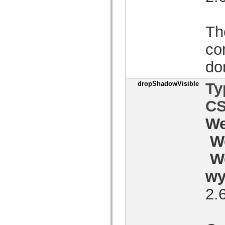
com.adobe.icomm.assetplacement.controller.utils
com.adobe.icomm.assetplacement.data
com.adobe.icomm.assetplacement.model
Th
com.adobe.livecycle.assetmanager.client
com.adobe.livecycle.assetmanager.client.event
com.adobe.livecycle.assetmanager.client.handler
co
com.adobe.livecycle.assetmanager.client.managers
com.adobe.livecycle.assetmanager.client.model
do
com.adobe.livecycle.assetmanager.client.model.cms
com.adobe.livecycle.assetmanager.client.service
com.adobe.livecycle.assetmanager.client.service.search
dropShadowVisible
Ty
com.adobe.livecycle.assetmanager.client.service.search.cms
com.adobe.livecycle.assetmanager.client.utils
C
com.adobe.livecycle.content
com.adobe.livecycle.rca.model
We
com.adobe.livecycle.rca.model.constant
com.adobe.livecycle.rca.model.document
com.adobe.livecycle.rca.model.participant
W
com.adobe.livecycle.rca.model.reminder
com.adobe.livecycle.rca.model.stage
W
com.adobe.livecycle.rca.service
com.adobe.livecycle.rca.service.core
wy
com.adobe.livecycle.rca.service.core.delegate
com.adobe.livecycle.rca.service.process
com.adobe.livecycle.rca.service.process.delegate
2.
com.adobe.livecycle.rca.token
com.adobe.livecycle.ria.security.api
com.adobe.livecycle.ria.security.service
com.adobe.mosaic.layouts
com.adobe.mosaic.layouts.dragAndDrop