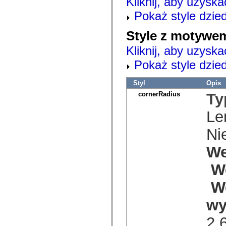
Kliknij, aby uzyska
com.adobe.icc.editors.events
com.adobe.icc.editors.handlers
Pokaż style dzie
com.adobe.icc.editors.managers
com.adobe.icc.editors.model
Style z motywem
com.adobe.icc.editors.model.config
com.adobe.icc.editors.model.el
Kliknij, aby uzyska
com.adobe.icc.editors.model.el.operands
com.adobe.icc.editors.model.el.operators
Pokaż style dzie
com.adobe.icc.enum
com.adobe.icc.external.dc
com.adobe.icc.obj
Styl
Opis
com.adobe.icc.services
cornerRadius
Ty
com.adobe.icc.services.category
com.adobe.icc.services.config
com.adobe.icc.services.download
Le
com.adobe.icc.services.export
com.adobe.icc.services.external
Ni
com.adobe.icc.services.formbridge
com.adobe.icc.services.fragmentlayout
We
com.adobe.icc.services.layout
com.adobe.icc.services.letter
com.adobe.icc.services.locator
W
com.adobe.icc.services.module
com.adobe.icc.services.render
W
com.adobe.icc.services.submit
com.adobe.icc.services.user
wy
com.adobe.icc.token
com.adobe.icc.vo
com.adobe.icc.vo.render
2.
com.adobe.icomm.assetplacement.controller