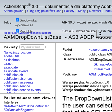
®
ActionScript
3.0 — dokumentacja dla platformy Adob
Strona główna
|
Ukryj listę pakietów i klas
|
Pakiety
|
Klasy
|
Nowości
|
Inde
Środowiska
Filtry:
AIR 30.0 i wcześniejsze, Flash Pla
wykonawcze
Flex 4.6 i wcześniejsze, Flash Pr
Produkty
U
xd.core.axm.view.components.support
AXMDropDownListBase - AS3 ADEP Adobe 
Pakiety
x
Pakiet
xd.core.axm.vi
Najwyższy poziom
Klasa
public class A
adobe.utils
Dziedziczenie
AXMDropDownL
air.desktop
air.net
SkinnableC
air.update
InteractiveO
air.update.events
Podklasy
AXMToolPopUp
coldfusion.air
coldfusion.air.errors
coldfusion.air.events
Wersja języka:
ActionScript 3.0
coldfusion.service
Wersja produktu:
Adobe Digital 
coldfusion.service.events
Wersje środowiska wykonawcz
coldfusion.service.mxml
The DropDownListB
com.adobe.acm.solutions.authoring.domain.extensions
Pakiet xd.core.axm.view.components.support
com.adobe.acm.solutions.ccr.domain.extensions
Interfejsy
the user can select 
com.adobe.consulting.pst.vo
IAXMRichTextEditorControlBar
com.adobe.dct.component
ICollapsibleSegment