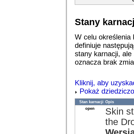
com.adobe.solutions.rca.presentation.template.stages
com.adobe.solutions.rca.presentation.util
com.adobe.solutions.rca.service
com.adobe.solutions.rca.services.impl
Stany karnacj
com.adobe.solutions.rca.vo
com.adobe.solutions.rca.vo.um
com.adobe.viewsource
fl.accessibility
W celu określenia 
fl.containers
fl.controls
definiuje następu
fl.controls.dataGridClasses
fl.controls.listClasses
stany karnacji, ale
fl.controls.progressBarClasses
fl.core
oznacza brak zmia
fl.data
fl.display
fl.events
fl.ik
Kliknij, aby uzyska
fl.lang
fl.livepreview
Pokaż dziedziczo
fl.managers
fl.motion
fl.motion.easing
Stan karnacji
Opis
fl.rsl
open
Skin st
fl.text
fl.transitions
fl.transitions.easing
the Dr
fl.video
flash.accessibility
Wersja
flash.concurrent