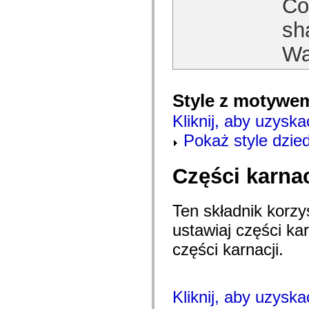
Con
com.adobe.mosaic.layouts.interfaces
com.adobe.mosaic.mxml
sh
com.adobe.mosaic.om.constants
com.adobe.mosaic.om.events
Wa
com.adobe.mosaic.om.impl
com.adobe.mosaic.om.interfaces
com.adobe.mosaic.skinning
com.adobe.mosaic.sparklib.editors
com.adobe.mosaic.sparklib.optionMenu
Style z motywe
com.adobe.mosaic.sparklib.scrollableMenu
com.adobe.mosaic.sparklib.scrollableMenu.skins
Kliknij, aby uzyska
com.adobe.mosaic.sparklib.tabLayout
com.adobe.mosaic.sparklib.tabLayout.events
Pokaż style dzie
com.adobe.mosaic.sparklib.tabLayout.layouts
com.adobe.mosaic.sparklib.tabLayout.skins
com.adobe.mosaic.sparklib.text
Części karnac
com.adobe.mosaic.sparklib.util
com.adobe.solutions.acm.authoring.presentation
com.adobe.solutions.acm.authoring.presentation.actionbar
com.adobe.solutions.acm.authoring.presentation.common
Ten składnik korzys
com.adobe.solutions.acm.authoring.presentation.events
ustawiaj części ka
com.adobe.solutions.acm.authoring.presentation.fragment
com.adobe.solutions.acm.authoring.presentation.letter
części karnacji.
com.adobe.solutions.acm.authoring.presentation.letter.data
com.adobe.solutions.acm.authoring.presentation.preview
com.adobe.solutions.acm.authoring.presentation.rte
com.adobe.solutions.acm.ccr.presentation
com.adobe.solutions.acm.ccr.presentation.contentcapture
Kliknij, aby uzyska
com.adobe.solutions.acm.ccr.presentation.contentcapture.events