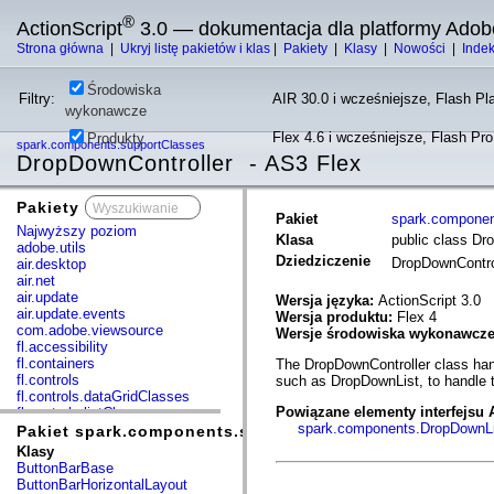
®
ActionScript
3.0 — dokumentacja dla platformy Adob
Strona główna
|
Ukryj listę pakietów i klas
|
Pakiety
|
Klasy
|
Nowości
|
Inde
Środowiska
Filtry:
AIR 30.0 i wcześniejsze, Flash Pla
wykonawcze
Flex 4.6 i wcześniejsze, Flash Pr
Produkty
spark.components.supportClasses
DropDownController - AS3 Flex
Pakiety
x
Pakiet
spark.componen
Najwyższy poziom
Klasa
public class Dr
adobe.utils
Dziedziczenie
DropDownContro
air.desktop
air.net
air.update
Wersja języka:
ActionScript 3.0
air.update.events
Wersja produktu:
Flex 4
com.adobe.viewsource
Wersje środowiska wykonawcz
fl.accessibility
fl.containers
The DropDownController class han
fl.controls
such as DropDownList, to handle t
fl.controls.dataGridClasses
Powiązane elementy interfejsu 
fl.controls.listClasses
spark.components.DropDownLi
fl.controls.progressBarClasses
Pakiet spark.components.supportClasses
fl.core
Klasy
fl.data
ButtonBarBase
fl.display
ButtonBarHorizontalLayout