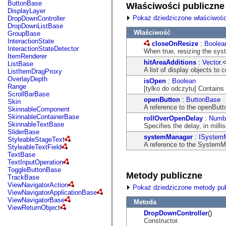
fl.events
ButtonBase
Właściwości publiczne
fl.ik
DisplayLayer
fl.lang
Pokaż dziedziczone właściwośc
DropDownController
fl.livepreview
DropDownListBase
fl.managers
Właściwość
GroupBase
fl.motion
InteractionState
closeOnResize
:
Boolea
fl.motion.easing
InteractionStateDetector
When true, resizing the sy
fl.rsl
ItemRenderer
fl.text
hitAreaAdditions
:
Vector
.
ListBase
fl.transitions
A list of display objects to 
ListItemDragProxy
fl.transitions.easing
OverlayDepth
isOpen
:
Boolean
fl.video
Range
[tylko do odczytu] Contains 
flash.accessibility
ScrollBarBase
flash.concurrent
openButton
:
ButtonBase
Skin
flash.crypto
A reference to the openButt
SkinnableComponent
flash.data
SkinnableContainerBase
rollOverOpenDelay
:
Numb
flash.desktop
SkinnableTextBase
Specifies the delay, in mill
flash.display
SliderBase
systemManager
:
ISystem
flash.display3D
StyleableStageText
A reference to the SystemM
flash.display3D.textures
StyleableTextField
flash.errors
TextBase
flash.events
TextInputOperation
flash.external
ToggleButtonBase
Metody publiczne
flash.filesystem
TrackBase
flash.filters
ViewNavigatorAction
Pokaż dziedziczone metody pub
flash.geom
ViewNavigatorApplicationBase
flash.globalization
ViewNavigatorBase
Metoda
flash.html
ViewReturnObject
flash.media
DropDownController
()
flash.net
Constructor.