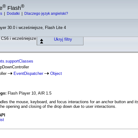
®
®
e
Flash
ks
|
Dodatki
|
Dlaczego język angielski?
yer 30.0 i wcześniejsze, Flash Lite 4
o CS6 i wcześniejsze
Ukryj filtry
ts.supportClasses
opDownController
ller
EventDispatcher
Object
ego:
Flash Player 10, AIR 1.5
dles the mouse, keyboard, and focus interactions for an anchor button and i
he opening and closing of the drop down due to user interactions.
API
st