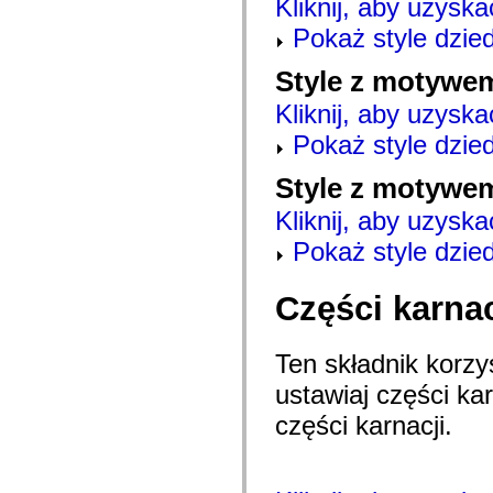
Kliknij, aby uzyska
com.adobe.gravity.tracker
com.adobe.gravity.ui
Pokaż style dzie
com.adobe.gravity.utility
com.adobe.gravity.utility.async
Style z motywem
com.adobe.gravity.utility.error
com.adobe.gravity.utility.events
Kliknij, aby uzyska
com.adobe.gravity.utility.factory
com.adobe.gravity.utility.flex.async
Pokaż style dzie
com.adobe.gravity.utility.logging
com.adobe.gravity.utility.message
com.adobe.gravity.utility.sequence
Style z motywe
com.adobe.gravity.utility.url
com.adobe.guides.control
Kliknij, aby uzyska
com.adobe.guides.domain
com.adobe.guides.i18n
Pokaż style dzie
com.adobe.guides.spark.components.skins
com.adobe.guides.spark.components.skins.mx
com.adobe.guides.spark.headers.components
Części karnac
com.adobe.guides.spark.headers.skins
com.adobe.guides.spark.layouts.components
com.adobe.guides.spark.layouts.skins
com.adobe.guides.spark.navigators.components
Ten składnik korzys
com.adobe.guides.spark.navigators.renderers
ustawiaj części ka
com.adobe.guides.spark.navigators.skins
com.adobe.guides.spark.util
części karnacji.
com.adobe.guides.spark.wrappers.components
com.adobe.guides.spark.wrappers.skins
com.adobe.guides.submit
com.adobe.icc.dc.domain
com.adobe.icc.dc.domain.factory