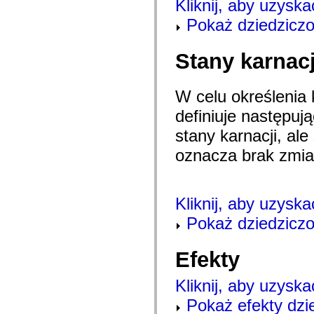
Kliknij, aby uzyska
com.adobe.icc.editors.events
com.adobe.icc.editors.handlers
Pokaż dziedziczon
com.adobe.icc.editors.managers
com.adobe.icc.editors.model
com.adobe.icc.editors.model.config
Stany karnacj
com.adobe.icc.editors.model.el
com.adobe.icc.editors.model.el.operands
com.adobe.icc.editors.model.el.operators
com.adobe.icc.enum
W celu określenia 
com.adobe.icc.external.dc
definiuje następu
com.adobe.icc.obj
com.adobe.icc.services
stany karnacji, ale
com.adobe.icc.services.category
com.adobe.icc.services.config
oznacza brak zmia
com.adobe.icc.services.download
com.adobe.icc.services.export
com.adobe.icc.services.external
com.adobe.icc.services.formbridge
com.adobe.icc.services.fragmentlayout
Kliknij, aby uzyska
com.adobe.icc.services.layout
com.adobe.icc.services.letter
Pokaż dziedziczo
com.adobe.icc.services.locator
com.adobe.icc.services.module
com.adobe.icc.services.render
Efekty
com.adobe.icc.services.submit
com.adobe.icc.services.user
com.adobe.icc.token
Kliknij, aby uzyska
com.adobe.icc.vo
Pokaż efekty dzi
com.adobe.icc.vo.render
com.adobe.icomm.assetplacement.controller