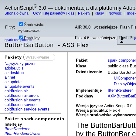
®
ActionScript
3.0 — dokumentacja dla platformy Adob
Strona główna
|
Ukryj listę pakietów i klas
|
Pakiety
|
Klasy
|
Nowości
|
Inde
Środowiska
Filtry:
AIR 30.0 i wcześniejsze, Flash Pla
wykonawcze
Flex 4.6 i wcześniejsze, Flash Pr
Produkty
U
spark.components
ButtonBarButton - AS3 Flex
Pakiety
x
Pakiet
spark.compone
Najwyższy poziom
Klasa
public class Bu
adobe.utils
Dziedziczenie
ButtonBarButt
air.desktop
air.net
UIComponen
air.update
DisplayObje
air.update.events
Implementuje
IItemRenderer
coldfusion.air
coldfusion.air.errors
Podklasy
AXMButtonBarB
coldfusion.air.events
coldfusion.service
Wersja języka:
ActionScript 3.0
coldfusion.service.events
Wersja produktu:
Flex 4
coldfusion.service.mxml
Wersje środowiska wykonawcz
com.adobe.acm.solutions.authoring.domain.extensions
Pakiet spark.components
com.adobe.acm.solutions.ccr.domain.extensions
The ButtonBarButt
Interfejsy
com.adobe.consulting.pst.vo
IItemRenderer
com.adobe.dct.component
by the ButtonBar co
IItemRendererOwner