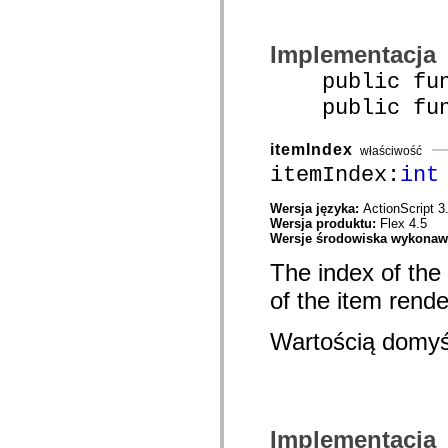
com.adobe.solutions.acm.ccr.presentation.contentcapture.preview
com.adobe.solutions.acm.ccr.presentation.datacapture
com.adobe.solutions.acm.ccr.presentation.datacapture.renderers
com.adobe.solutions.acm.ccr.presentation.pdf
Implementacja
com.adobe.solutions.exm
com.adobe.solutions.exm.authoring
public func
com.adobe.solutions.exm.authoring.components.controls
public funct
com.adobe.solutions.exm.authoring.components.toolbars
com.adobe.solutions.exm.authoring.domain
com.adobe.solutions.exm.authoring.domain.expression
itemIndex
com.adobe.solutions.exm.authoring.domain.impl
właściwość
com.adobe.solutions.exm.authoring.domain.method
itemIndex:
int
com.adobe.solutions.exm.authoring.domain.variable
com.adobe.solutions.exm.authoring.enum
Wersja języka:
ActionScript 3
com.adobe.solutions.exm.authoring.events
Wersja produktu:
Flex 4.5
com.adobe.solutions.exm.authoring.model
Wersje środowiska wykona
com.adobe.solutions.exm.authoring.renderer
com.adobe.solutions.exm.authoring.view
The index of the
com.adobe.solutions.exm.expression
com.adobe.solutions.exm.impl
of the item rende
com.adobe.solutions.exm.impl.method
com.adobe.solutions.exm.method
com.adobe.solutions.exm.mock
Wartością domyś
com.adobe.solutions.exm.mock.method
com.adobe.solutions.exm.runtime
com.adobe.solutions.exm.runtime.impl
com.adobe.solutions.exm.variable
com.adobe.solutions.prm.constant
com.adobe.solutions.prm.domain
Implementacja
com.adobe.solutions.prm.domain.factory