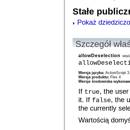
com.adobe.icomm.assetplacement.controller.utils
com.adobe.icomm.assetplacement.data
Stałe publicz
com.adobe.icomm.assetplacement.model
com.adobe.livecycle.assetmanager.client
Pokaż dziedziczo
com.adobe.livecycle.assetmanager.client.event
com.adobe.livecycle.assetmanager.client.handler
com.adobe.livecycle.assetmanager.client.managers
com.adobe.livecycle.assetmanager.client.model
com.adobe.livecycle.assetmanager.client.model.cms
Szczegół wła
com.adobe.livecycle.assetmanager.client.service
com.adobe.livecycle.assetmanager.client.service.search
com.adobe.livecycle.assetmanager.client.service.search.cms
allowDeselection
com.adobe.livecycle.assetmanager.client.utils
właś
com.adobe.livecycle.content
allowDeselect
com.adobe.livecycle.rca.model
com.adobe.livecycle.rca.model.constant
Wersja języka:
ActionScript 3
com.adobe.livecycle.rca.model.document
Wersja produktu:
Flex 4
com.adobe.livecycle.rca.model.participant
Wersje środowiska wykona
com.adobe.livecycle.rca.model.reminder
com.adobe.livecycle.rca.model.stage
If
, the user
true
com.adobe.livecycle.rca.service
com.adobe.livecycle.rca.service.core
it. If
, the 
false
com.adobe.livecycle.rca.service.core.delegate
com.adobe.livecycle.rca.service.process
the currently sel
com.adobe.livecycle.rca.service.process.delegate
com.adobe.livecycle.rca.token
com.adobe.livecycle.ria.security.api
Wartością domyś
com.adobe.livecycle.ria.security.service
com.adobe.mosaic.layouts
com.adobe.mosaic.layouts.dragAndDrop