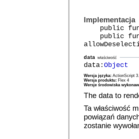
com.adobe.mosaic.layouts.interfaces
com.adobe.mosaic.mxml
com.adobe.mosaic.om.constants
Implementacja
com.adobe.mosaic.om.events
com.adobe.mosaic.om.impl
public funct
com.adobe.mosaic.om.interfaces
com.adobe.mosaic.skinning
public func
com.adobe.mosaic.sparklib.editors
com.adobe.mosaic.sparklib.optionMenu
allowDeselect
com.adobe.mosaic.sparklib.scrollableMenu
com.adobe.mosaic.sparklib.scrollableMenu.skins
com.adobe.mosaic.sparklib.tabLayout
data
właściwość
com.adobe.mosaic.sparklib.tabLayout.events
data:
Object
com.adobe.mosaic.sparklib.tabLayout.layouts
com.adobe.mosaic.sparklib.tabLayout.skins
com.adobe.mosaic.sparklib.text
Wersja języka:
ActionScript 3
com.adobe.mosaic.sparklib.util
Wersja produktu:
Flex 4
com.adobe.solutions.acm.authoring.presentation
Wersje środowiska wykona
com.adobe.solutions.acm.authoring.presentation.actionbar
com.adobe.solutions.acm.authoring.presentation.common
The data to rende
com.adobe.solutions.acm.authoring.presentation.events
com.adobe.solutions.acm.authoring.presentation.fragment
Ta właściwość m
com.adobe.solutions.acm.authoring.presentation.letter
com.adobe.solutions.acm.authoring.presentation.letter.data
powiązań danych.
com.adobe.solutions.acm.authoring.presentation.preview
com.adobe.solutions.acm.authoring.presentation.rte
zostanie wywoła
com.adobe.solutions.acm.ccr.presentation
com.adobe.solutions.acm.ccr.presentation.contentcapture
com.adobe.solutions.acm.ccr.presentation.contentcapture.events