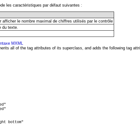
e les caractéristiques par défaut suivantes :
 afficher le nombre maximal de chiffres utilisés par le contrôle
e du texte.
yntaxe MXML
erits all of the tag attributes of its superclass, and adds the following tag attr
d"

d"

ht bottom"
