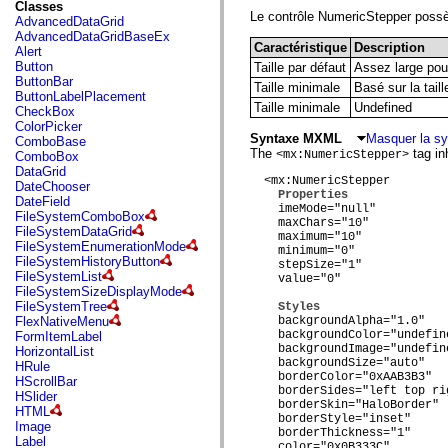
fl.events
Classes
fl.ik
Le contrôle NumericStepper possèd
AdvancedDataGrid
fl.lang
AdvancedDataGridBaseEx
fl.livepreview
Caractéristique
Description
Alert
fl.managers
Button
Taille par défaut
Assez large pour
fl.motion
ButtonBar
Taille minimale
Basé sur la taill
fl.motion.easing
ButtonLabelPlacement
fl.rsl
Taille minimale
Undefined
CheckBox
fl.text
ColorPicker
fl.transitions
Syntaxe MXML
Masquer la s
ComboBase
fl.transitions.easing
The
tag inh
<mx:NumericStepper>
ComboBox
fl.video
DataGrid
flash.accessibility
  <mx:NumericStepper

DateChooser
Properties
flash.concurrent
DateField
    imeMode="null"

flash.crypto
FileSystemComboBox
    maxChars="10"

flash.data
FileSystemDataGrid
    maximum="10"

flash.desktop
FileSystemEnumerationMode
    minimum="0"

flash.display
FileSystemHistoryButton
    stepSize="1"

flash.display3D
FileSystemList
    value="0"

flash.display3D.textures
FileSystemSizeDisplayMode
flash.errors
FileSystemTree
Styles
flash.events
FlexNativeMenu
    backgroundAlpha="1.0"

flash.external
    backgroundColor="undefine
FormItemLabel
flash.filesystem
    backgroundImage="undefine
HorizontalList
flash.filters
    backgroundSize="auto"

HRule
flash.geom
    borderColor="0xAAB3B3"

HScrollBar
flash.globalization
    borderSides="left top rig
HSlider
    borderSkin="HaloBorder"

flash.html
HTML
    borderStyle="inset"

flash.media
Image
    borderThickness="1"

flash.net
Label
    color="0x0B333C"
