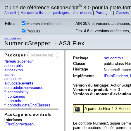
®
Guide de référence ActionScript
3.0 pour la plate-fo
Accueil
|
Masquer la liste des packages et des classes
|
Packages
|
Classes
Filtres :
AIR 30.0 et versions antérieures,
Moteurs d’exécution
Flex 4.6 et versions antérieures
Produits
mx.controls
NumericStepper - AS3 Flex
Packages
x
Package
mx.controls
Niveau supérieur
Classe
public class Nu
adobe.utils
Héritage
NumericSteppe
air.desktop
air.net
Implémente
IDataRenderer
,
air.update
air.update.events
Version du langage:
ActionScript
com.adobe.viewsource
Version du produit:
Flex 3
fl.accessibility
Versions du moteur d’exécutio
fl.containers
fl.controls
fl.controls.dataGridClasses
A partir de Flex 4.0, Adob
fl.controls.listClasses
fl.controls.progressBarClasses
Package mx.controls
fl.core
Interfaces
fl.data
Le contrôle NumericStepper permet
IFlexContextMenu
fl.display
paire de boutons fléchés permetta