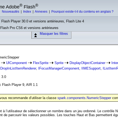
®
®
rme Adobe
Flash
|
Nouveautés
|
Index
|
Annexes
|
Pourquoi existe-t-il du contenu en anglais ?
 Flash Player 30.0 et versions antérieures, Flash Lite 4
, Flash Pro CS6 et versions antérieures
Masquer les filtres
mericStepper
r
UIComponent
FlexSprite
Sprite
DisplayObjectContainer
Inte
IDropInListItemRenderer
,
IFocusManagerComponent
,
IIMESupport
,
IListItem
 3.0
n:
Flash Player 9, AIR 1.1
e vous recommande d’utiliser la classe
spark.components.NumericStepper
comm
 à l’utilisateur de sélectionner un nombre dans un jeu ordonné. Le contrôle
nt de parcourir les valeurs possibles. Les touches Haut et Bas permettent éga