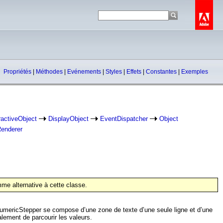
Propriétés
|
Méthodes
|
Evénements
|
Styles
|
Effets
|
Constantes
|
Exemples
ractiveObject
DisplayObject
EventDispatcher
Object
Renderer
e alternative à cette classe.
 NumericStepper se compose d’une zone de texte d’une seule ligne et d’une
lement de parcourir les valeurs.