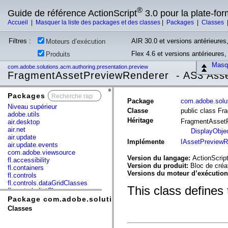
®
Guide de référence ActionScript
3.0 pour la plate-fo
Accueil
|
Masquer la liste des packages et des classes
|
Packages
|
Classes
Filtres :
AIR 30.0 et versions antérieures,
Moteurs d’exécution
Flex 4.6 et versions antérieures
Produits
Masqu
com.adobe.solutions.acm.authoring.presentation.preview
FragmentAssetPreviewRenderer - AS3 Ass
Packages
x
Package
com.adobe.solut
Niveau supérieur
Classe
public class F
adobe.utils
Héritage
FragmentAsset
air.desktop
air.net
DisplayObje
air.update
Implémente
IAssetPreviewR
air.update.events
com.adobe.viewsource
Version du langage:
ActionScript
fl.accessibility
Version du produit:
Bloc de cré
fl.containers
Versions du moteur d’exécutio
fl.controls
fl.controls.dataGridClasses
This class defines
fl.controls.listClasses
fl.controls.progressBarClasses
Package com.adobe.solutions.acm.authoring.presentat
fl.core
Classes
fl.data
fl.display