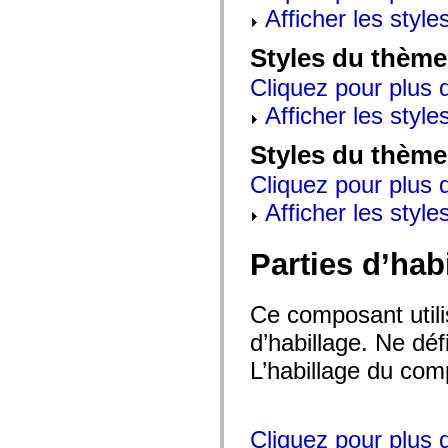
mx.automation.air
Afficher les style
mx.automation.delegates
mx.automation.delegates.advancedDataGrid
Styles du thème
mx.automation.delegates.charts
mx.automation.delegates.containers
mx.automation.delegates.controls
Cliquez pour plus d
mx.automation.delegates.controls.dataGridClasses
Afficher les style
mx.automation.delegates.controls.fileSystemClasses
mx.automation.delegates.core
mx.automation.delegates.flashflexkit
Styles du thème
mx.automation.events
mx.binding
Cliquez pour plus d
mx.binding.utils
mx.charts
Afficher les style
mx.charts.chartClasses
mx.charts.effects
mx.charts.effects.effectClasses
Parties d’hab
mx.charts.events
mx.charts.renderers
mx.charts.series
mx.charts.series.items
Ce composant utili
mx.charts.series.renderData
mx.charts.styles
d’habillage. Ne déf
mx.collections
L’habillage du comp
mx.collections.errors
mx.containers
mx.containers.accordionClasses
mx.containers.dividedBoxClasses
mx.containers.errors
Cliquez pour plus d
mx.containers.utilityClasses