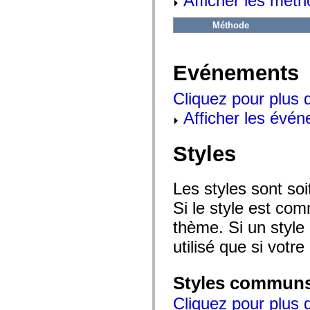
Afficher les méth
flash.net.dns
flash.net.drm
flash.notifications
Méthode
flash.permissions
flash.printing
flash.profiler
flash.sampler
Evénements
flash.security
flash.sensors
Cliquez pour plus 
flash.system
flash.text
Afficher les évén
flash.text.engine
flash.text.ime
flash.ui
Styles
flash.utils
flash.xml
flashx.textLayout
flashx.textLayout.compose
Les styles sont so
flashx.textLayout.container
flashx.textLayout.conversion
Si le style est com
flashx.textLayout.edit
flashx.textLayout.elements
thème. Si un style 
flashx.textLayout.events
flashx.textLayout.factory
utilisé que si votre
flashx.textLayout.formats
flashx.textLayout.operations
flashx.textLayout.utils
Styles commun
flashx.undo
mx.accessibility
Cliquez pour plus d
mx.automation