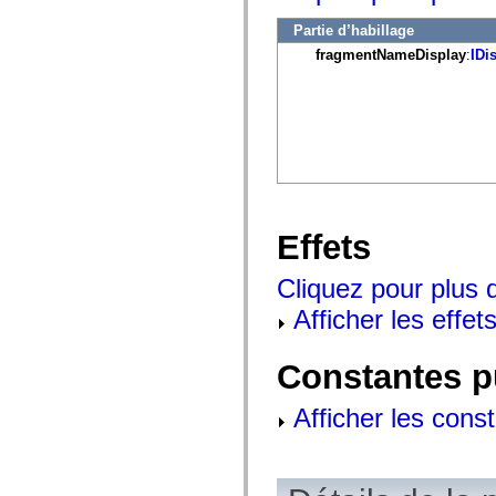
mx.controls
mx.controls.advancedDataGridClasses
Partie d’habillage
mx.controls.dataGridClasses
fragmentNameDisplay
:
IDi
mx.controls.listClasses
mx.controls.menuClasses
mx.controls.olapDataGridClasses
mx.controls.scrollClasses
mx.controls.sliderClasses
mx.controls.textClasses
mx.controls.treeClasses
mx.controls.videoClasses
mx.core
mx.core.windowClasses
mx.effects
Effets
mx.effects.easing
mx.effects.effectClasses
mx.events
Cliquez pour plus d
mx.filters
mx.flash
Afficher les effets
mx.formatters
mx.geom
mx.graphics
Constantes p
mx.graphics.codec
mx.graphics.shaderClasses
mx.logging
Afficher les cons
mx.logging.errors
mx.logging.targets
mx.managers
mx.modules
mx.netmon