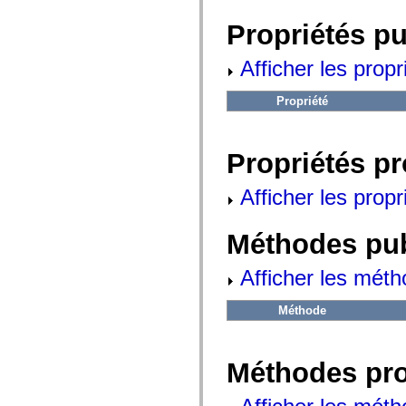
fl.events
fl.ik
Propriétés p
fl.lang
fl.livepreview
fl.managers
Afficher les propr
fl.motion
fl.motion.easing
fl.rsl
Propriété
fl.text
fl.transitions
fl.transitions.easing
fl.video
Propriétés p
flash.accessibility
flash.concurrent
Afficher les propr
flash.crypto
flash.data
flash.desktop
flash.display
Méthodes pu
flash.display3D
flash.display3D.textures
Afficher les méth
flash.errors
flash.events
flash.external
Méthode
flash.filesystem
flash.filters
flash.geom
flash.globalization
Méthodes pr
flash.html
flash.media
flash.net