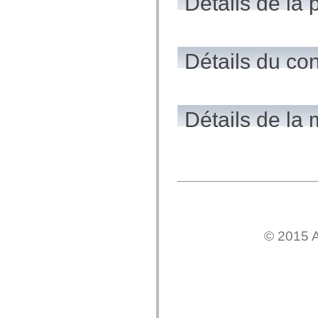
Détails de la 
mx.olap
mx.olap.aggregators
mx.preloaders
mx.printing
mx.resources
Détails du co
mx.rpc
mx.rpc.events
mx.rpc.http
mx.rpc.http.mxml
mx.rpc.mxml
Détails de la
mx.rpc.remoting
mx.rpc.remoting.mxml
mx.rpc.soap
mx.rpc.soap.mxml
mx.rpc.wsdl
mx.rpc.xml
mx.skins
mx.skins.halo
mx.skins.spark
mx.skins.wireframe
mx.skins.wireframe.windowChrome
mx.states
© 2015 A
mx.styles
mx.utils
mx.validators
spark.accessibility
spark.automation.delegates
spark.automation.delegates.components
spark.automation.delegates.components.gridClasses
spark.automation.delegates.components.mediaClasses