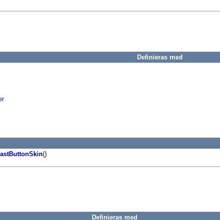
Definieras med
er
astButtonSkin
()
Definieras med