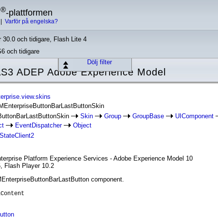
®
h
-plattformen
|
Varför på engelska?
 30.0 och tidigare, Flash Lite 4
S6 och tidigare
Dölj filter
AS3 ADEP Adobe Experience Model
erprise.view.skins
XMEnterpriseButtonBarLastButtonSkin
uttonBarLastButtonSkin
Skin
Group
GroupBase
UIComponent
ct
EventDispatcher
Object
IStateClient2
nterprise Platform Experience Services - Adobe Experience Model 10
, Flash Player 10.2
XMEnterpriseButtonBarLastButton component.
lContent
utton