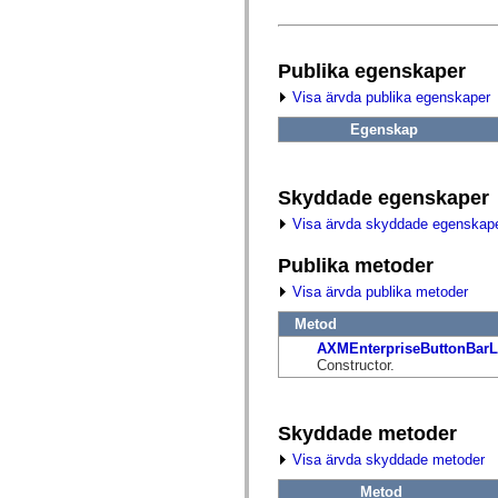
fl.events
fl.ik
fl.lang
fl.livepreview
Publika egenskaper
fl.managers
fl.motion
Visa ärvda publika egenskaper
fl.motion.easing
fl.rsl
Egenskap
fl.text
fl.transitions
fl.transitions.easing
fl.video
Skyddade egenskaper
flash.accessibility
flash.concurrent
Visa ärvda skyddade egenskap
flash.crypto
flash.data
Publika metoder
flash.desktop
flash.display
Visa ärvda publika metoder
flash.display3D
flash.display3D.textures
Metod
flash.errors
AXMEnterpriseButtonBarL
flash.events
Constructor.
flash.external
flash.filesystem
flash.filters
flash.geom
Skyddade metoder
flash.globalization
flash.html
Visa ärvda skyddade metoder
flash.media
flash.net
Metod