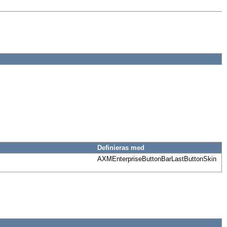
Definieras med
AXMEnterpriseButtonBarLastButtonSkin