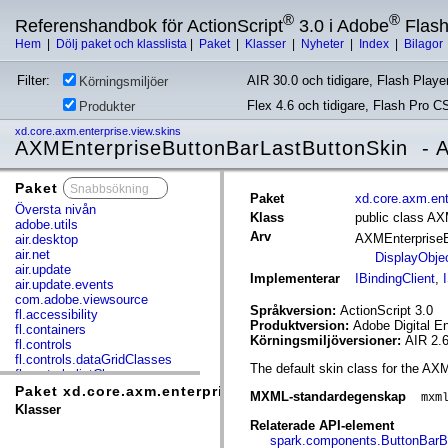
®
®
Referenshandbok för ActionScript
3.0 i Adobe
Flas
Hem
|
Dölj paket och klasslista
|
Paket
|
Klasser
|
Nyheter
|
Index
|
Bilagor
Filter:
AIR 30.0 och tidigare, Flash Player
Körningsmiljöer
Flex 4.6 och tidigare, Flash Pro C
Produkter
xd.core.axm.enterprise.view.skins
AXMEnterpriseButtonBarLastButtonSkin - 
Paket
x
Paket
xd.core.axm.ent
Översta nivån
Klass
public class A
adobe.utils
Arv
AXMEnterpriseB
air.desktop
air.net
DisplayObje
air.update
Implementerar
IBindingClient
,
air.update.events
com.adobe.viewsource
Språkversion:
ActionScript 3.0
fl.accessibility
Produktversion:
Adobe Digital E
fl.containers
Körningsmiljöversioner:
AIR 2.6
fl.controls
fl.controls.dataGridClasses
The default skin class for the A
fl.controls.listClasses
fl.controls.progressBarClasses
Paket xd.core.axm.enterprise.view.skins
MXML-standardegenskap
mxm
fl.core
Klasser
fl.data
Relaterade API-element
fl.display
spark.components.ButtonBarB