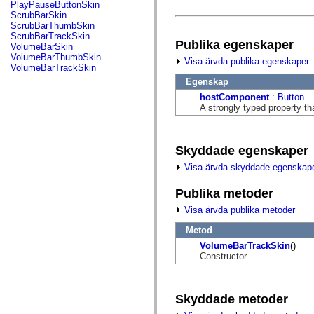
fl.events
PlayPauseButtonSkin
fl.ik
ScrubBarSkin
fl.lang
ScrubBarThumbSkin
fl.livepreview
ScrubBarTrackSkin
Publika egenskaper
fl.managers
VolumeBarSkin
fl.motion
VolumeBarThumbSkin
Visa ärvda publika egenskaper
fl.motion.easing
VolumeBarTrackSkin
fl.rsl
Egenskap
fl.text
fl.transitions
hostComponent
:
Button
fl.transitions.easing
A strongly typed property th
fl.video
flash.accessibility
flash.concurrent
flash.crypto
Skyddade egenskaper
flash.data
Visa ärvda skyddade egenskap
flash.desktop
flash.display
flash.display3D
Publika metoder
flash.display3D.textures
Visa ärvda publika metoder
flash.errors
flash.events
Metod
flash.external
flash.filesystem
VolumeBarTrackSkin
()
flash.filters
Constructor.
flash.geom
flash.globalization
flash.html
flash.media
Skyddade metoder
flash.net