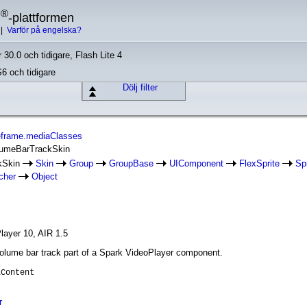
®
h
-plattformen
|
Varför på engelska?
 30.0 och tidigare, Flash Lite 4
S6 och tidigare
Dölj filter
reframe.mediaClasses
olumeBarTrackSkin
kSkin
Skin
Group
GroupBase
UIComponent
FlexSprite
Spr
cher
Object
layer 10, AIR 1.5
volume bar track part of a Spark VideoPlayer component.
lContent
r