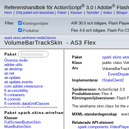
®
®
Referenshandbok för ActionScript
3.0 i Adobe
Flas
Hem
|
Dölj paket och klasslista
|
Paket
|
Klasser
|
Nyheter
|
Index
|
Bilagor
Filter:
AIR 30.0 och tidigare, Flash Player
Körningsmiljöer
Flex 4.6 och tidigare, Flash Pro C
Produkter
spark.skins.wireframe.mediaClasses
VolumeBarTrackSkin - AS3 Flex
Paket
x
Paket
spark.skins.wi
Översta nivån
Klass
public class V
adobe.utils
Arv
VolumeBarTrac
air.desktop
air.net
EventDispat
air.update
Implementerar
IStateClient2
air.update.events
com.adobe.viewsource
Språkversion:
ActionScript 3.0
fl.accessibility
Produktversion:
Flex 4
fl.containers
Körningsmiljöversioner:
Flash P
fl.controls
fl.controls.dataGridClasses
The wireframe skin class for the 
fl.controls.listClasses
fl.controls.progressBarClasses
Paket spark.skins.wireframe.mediaClasses
MXML-standardegenskap
mxm
fl.core
Klasser
fl.data
FullScreenButtonSkin
Relaterade API-element
fl.display
MuteButtonSkin
spark.components.VideoPlaye