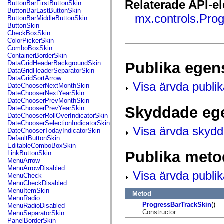
fl.events
Relaterade API-e
ButtonBarFirstButtonSkin
fl.ik
ButtonBarLastButtonSkin
fl.lang
mx.controls.Pro
ButtonBarMiddleButtonSkin
fl.livepreview
ButtonSkin
fl.managers
CheckBoxSkin
fl.motion
ColorPickerSkin
fl.motion.easing
ComboBoxSkin
fl.rsl
ContainerBorderSkin
fl.text
Publika egen
DataGridHeaderBackgroundSkin
fl.transitions
DataGridHeaderSeparatorSkin
fl.transitions.easing
DataGridSortArrow
fl.video
Visa ärvda publi
DateChooserNextMonthSkin
flash.accessibility
DateChooserNextYearSkin
flash.concurrent
DateChooserPrevMonthSkin
flash.crypto
Skyddade eg
DateChooserPrevYearSkin
flash.data
DateChooserRollOverIndicatorSkin
flash.desktop
DateChooserSelectionIndicatorSkin
Visa ärvda skyd
flash.display
DateChooserTodayIndicatorSkin
flash.display3D
DefaultButtonSkin
flash.display3D.textures
EditableComboBoxSkin
flash.errors
Publika meto
LinkButtonSkin
flash.events
MenuArrow
flash.external
MenuArrowDisabled
Visa ärvda publi
flash.filesystem
MenuCheck
flash.filters
MenuCheckDisabled
flash.geom
MenuItemSkin
Metod
flash.globalization
MenuRadio
flash.html
ProgressBarTrackSkin
()
MenuRadioDisabled
flash.media
Constructor.
MenuSeparatorSkin
flash.net
PanelBorderSkin