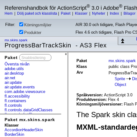
®
®
Referenshandbok för ActionScript
3.0 i Adobe
Flas
Hem
|
Dölj paket och klasslista
|
Paket
|
Klasser
|
Nyheter
|
Index
|
Bilagor
Filter:
AIR 30.0 och tidigare, Flash Player
Körningsmiljöer
Flex 4.6 och tidigare, Flash Pro C
Produkter
mx.skins.spark
ProgressBarTrackSkin - AS3 Flex
Paket
x
Paket
mx.skins.spark
Översta nivån
Klass
public class Pr
adobe.utils
Arv
ProgressBarTr
air.desktop
air.net
Sprite
Di
air.update
Object
air.update.events
com.adobe.viewsource
Språkversion:
ActionScript 3.0
fl.accessibility
Produktversion:
Flex 4
fl.containers
Körningsmiljöversioner:
Flash P
fl.controls
fl.controls.dataGridClasses
The Spark skin cl
fl.controls.listClasses
fl.controls.progressBarClasses
Paket mx.skins.spark
fl.core
Klasser
MXML-standarde
fl.data
AccordionHeaderSkin
fl.display
BorderSkin