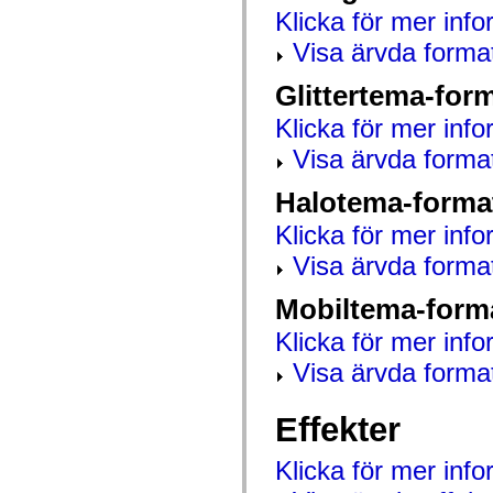
mx.automation.air
Klicka för mer info
mx.automation.delegates
mx.automation.delegates.advancedDataGrid
Visa ärvda forma
mx.automation.delegates.charts
mx.automation.delegates.containers
Glittertema-for
mx.automation.delegates.controls
mx.automation.delegates.controls.dataGridClasses
Klicka för mer info
mx.automation.delegates.controls.fileSystemClasses
mx.automation.delegates.core
Visa ärvda forma
mx.automation.delegates.flashflexkit
mx.automation.events
mx.binding
Halotema-forma
mx.binding.utils
mx.charts
Klicka för mer info
mx.charts.chartClasses
mx.charts.effects
Visa ärvda forma
mx.charts.effects.effectClasses
mx.charts.events
Mobiltema-form
mx.charts.renderers
mx.charts.series
Klicka för mer info
mx.charts.series.items
mx.charts.series.renderData
Visa ärvda forma
mx.charts.styles
mx.collections
mx.collections.errors
Effekter
mx.containers
mx.containers.accordionClasses
mx.containers.dividedBoxClasses
Klicka för mer inf
mx.containers.errors
mx.containers.utilityClasses