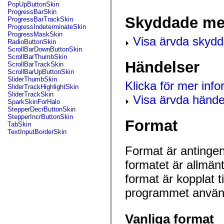
flash.net.dns
PopUpButtonSkin
flash.net.drm
ProgressBarSkin
flash.notifications
Skyddade me
ProgressBarTrackSkin
flash.permissions
ProgressIndeterminateSkin
flash.printing
ProgressMaskSkin
Visa ärvda skyd
flash.profiler
RadioButtonSkin
flash.sampler
ScrollBarDownButtonSkin
flash.security
ScrollBarThumbSkin
flash.sensors
Händelser
ScrollBarTrackSkin
flash.system
ScrollBarUpButtonSkin
flash.text
SliderThumbSkin
Klicka för mer inf
flash.text.engine
SliderTrackHighlightSkin
flash.text.ime
SliderTrackSkin
Visa ärvda hände
flash.ui
SparkSkinForHalo
flash.utils
StepperDecrButtonSkin
flash.xml
StepperIncrButtonSkin
Format
flashx.textLayout
TabSkin
flashx.textLayout.compose
TextInputBorderSkin
flashx.textLayout.container
flashx.textLayout.conversion
Format är antingen 
flashx.textLayout.edit
flashx.textLayout.elements
formatet är allmän
flashx.textLayout.events
flashx.textLayout.factory
format är kopplat t
flashx.textLayout.formats
flashx.textLayout.operations
programmet använd
flashx.textLayout.utils
flashx.undo
mx.accessibility
Vanliga format
mx.automation