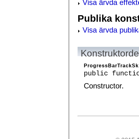
Visa ärvda effekt
mx.controls
mx.controls.advancedDataGridClasses
mx.controls.dataGridClasses
Publika kons
mx.controls.listClasses
mx.controls.menuClasses
mx.controls.olapDataGridClasses
Visa ärvda publik
mx.controls.scrollClasses
mx.controls.sliderClasses
mx.controls.textClasses
mx.controls.treeClasses
mx.controls.videoClasses
Konstruktordet
mx.core
mx.core.windowClasses
mx.effects
ProgressBarTrackSk
mx.effects.easing
public functi
mx.effects.effectClasses
mx.events
mx.filters
Constructor.
mx.flash
mx.formatters
mx.geom
mx.graphics
mx.graphics.codec
mx.graphics.shaderClasses
mx.logging
mx.logging.errors
mx.logging.targets
mx.managers
mx.modules
mx.netmon