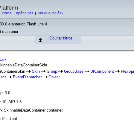
latform
|
Índice
|
Apêndices
|
Por que inglês?
30.0 e anterior, Flash Lite 4
 e anterior
Ocultar filtros
park
SkinnableDataContainerSkin
aContainerSkin
Skin
Group
GroupBase
UIComponent
FlexSpr
ject
EventDispatcher
Object
pt 3.0
r 10, AIR 1.5
ark SkinnableDataContainer container.
mlContent