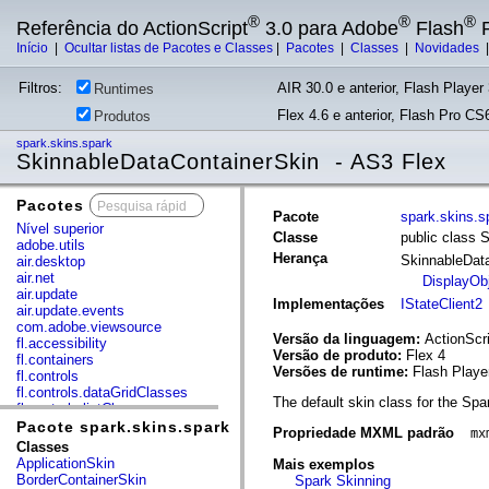
®
®
®
Referência do ActionScript
3.0 para Adobe
Flash
P
Início
|
Ocultar listas de Pacotes e Classes
|
Pacotes
|
Classes
|
Novidades
Filtros:
AIR 30.0 e anterior, Flash Player 
Runtimes
Flex 4.6 e anterior, Flash Pro CS6
Produtos
spark.skins.spark
SkinnableDataContainerSkin - AS3 Flex
Pacotes
x
Pacote
spark.skins.s
Nível superior
Classe
public class 
adobe.utils
Herança
SkinnableDat
air.desktop
air.net
DisplayOb
air.update
Implementações
IStateClient2
air.update.events
com.adobe.viewsource
Versão da linguagem:
ActionScri
fl.accessibility
Versão de produto:
Flex 4
fl.containers
Versões de runtime:
Flash Playe
fl.controls
fl.controls.dataGridClasses
The default skin class for the Sp
fl.controls.listClasses
fl.controls.progressBarClasses
Pacote spark.skins.spark
Propriedade MXML padrão
mx
fl.core
Classes
fl.data
ApplicationSkin
Mais exemplos
fl.display
BorderContainerSkin
Spark Skinning