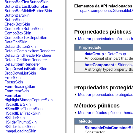
fl.events
ButtonBarFirstButtonSkin
fl.ik
Elementos da API relacionados
ButtonBarLastButtonSkin
fl.lang
spark.components.SkinnableD
ButtonBarMiddleButtonSkin
fl.livepreview
ButtonBarSkin
fl.managers
ButtonSkin
fl.motion
CheckBoxSkin
fl.motion.easing
ComboBoxButtonSkin
Propriedades públicas
fl.rsl
ComboBoxSkin
fl.text
ComboBoxTextInputSkin
Mostrar propriedades públicas 
fl.transitions
DataGridSkin
fl.transitions.easing
DefaultButtonSkin
Propriedade
fl.video
DefaultComplexItemRenderer
dataGroup
:
DataGroup
flash.accessibility
DefaultGridHeaderRenderer
An optional skin part that d
flash.concurrent
DefaultGridItemRenderer
flash.crypto
DefaultItemRenderer
hostComponent
:
Skinnabl
flash.data
DropDownListButtonSkin
A strongly typed property th
flash.desktop
DropDownListSkin
flash.display
ErrorSkin
flash.display3D
FocusSkin
flash.display3D.textures
FormHeadingSkin
Propriedades protegid
flash.errors
FormItemSkin
flash.events
Mostrar propriedades protegida
FormSkin
flash.external
HighlightBitmapCaptureSkin
flash.filesystem
HScrollBarSkin
Métodos públicos
flash.filters
HScrollBarThumbSkin
flash.geom
Mostrar métodos públicos herd
HScrollBarTrackSkin
flash.globalization
HSliderSkin
flash.html
Método
HSliderThumbSkin
flash.media
HSliderTrackSkin
SkinnableDataContainerS
flash.net
ImageLoadingSkin
Constructor.