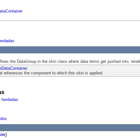
ataContainer
herdadas
efines the DataGroup in the skin class where data items get pushed into, rende
eDataContainer
at references the component to which this skin is applied.
as
s herdadas
ados
kin
()