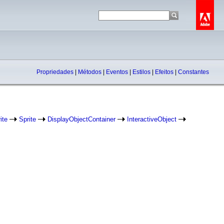
Propriedades
|
Métodos
|
Eventos
|
Estilos
|
Efeitos
|
Constantes
ite
Sprite
DisplayObjectContainer
InteractiveObject