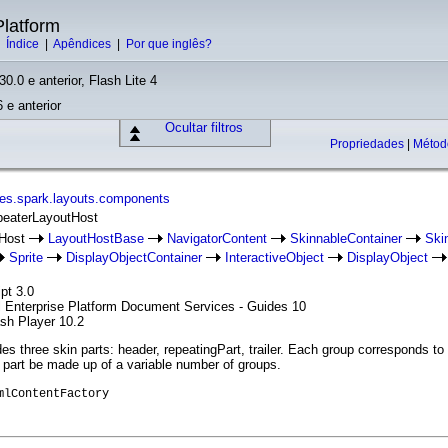
latform
|
Índice
|
Apêndices
|
Por que inglês?
30.0 e anterior, Flash Lite 4
 e anterior
Ocultar filtros
Propriedades
|
Méto
es.spark.layouts.components
peaterLayoutHost
tHost
LayoutHostBase
NavigatorContent
SkinnableContainer
Ski
Sprite
DisplayObjectContainer
InteractiveObject
DisplayObject
pt 3.0
l Enterprise Platform Document Services - Guides 10
ash Player 10.2
s three skin parts: header, repeatingPart, trailer. Each group corresponds to 
g part be made up of a variable number of groups.
mlContentFactory