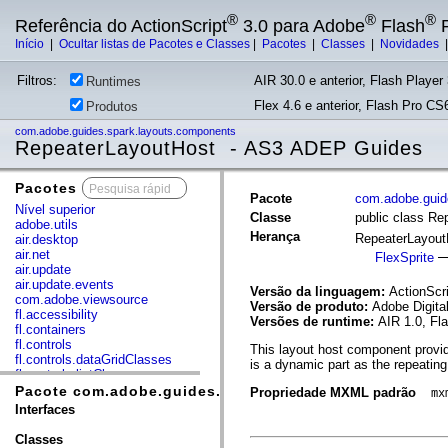
®
®
®
Referência do ActionScript
3.0 para Adobe
Flash
P
Início
|
Ocultar listas de Pacotes e Classes
|
Pacotes
|
Classes
|
Novidades
Filtros:
AIR 30.0 e anterior, Flash Player 
Runtimes
Flex 4.6 e anterior, Flash Pro CS6
Produtos
com.adobe.guides.spark.layouts.components
RepeaterLayoutHost - AS3 ADEP Guides
Pacotes
x
Pacote
com.adobe.guid
Nível superior
Classe
public class Re
adobe.utils
Herança
RepeaterLayou
air.desktop
air.net
FlexSprite
air.update
air.update.events
Versão da linguagem:
ActionScri
com.adobe.viewsource
Versão de produto:
Adobe Digita
fl.accessibility
Versões de runtime:
AIR 1.0, Fl
fl.containers
fl.controls
This layout host component provide
fl.controls.dataGridClasses
is a dynamic part as the repeatin
fl.controls.listClasses
fl.controls.progressBarClasses
Pacote com.adobe.guides.spark.layouts.components
Propriedade MXML padrão
mx
fl.core
Interfaces
fl.data
fl.display
Classes