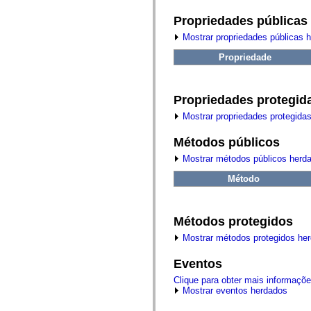
fl.events
fl.ik
Propriedades públicas
fl.lang
fl.livepreview
Mostrar propriedades públicas 
fl.managers
fl.motion
Propriedade
fl.motion.easing
fl.rsl
fl.text
fl.transitions
Propriedades protegid
fl.transitions.easing
fl.video
Mostrar propriedades protegida
flash.accessibility
flash.concurrent
Métodos públicos
flash.crypto
flash.data
Mostrar métodos públicos herd
flash.desktop
flash.display
Método
flash.display3D
flash.display3D.textures
flash.errors
Métodos protegidos
flash.events
flash.external
Mostrar métodos protegidos he
flash.filesystem
flash.filters
flash.geom
Eventos
flash.globalization
Clique para obter mais informaçõ
flash.html
Mostrar eventos herdados
flash.media
flash.net