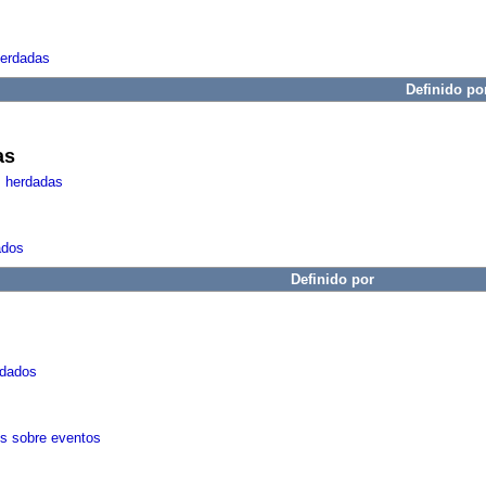
herdadas
Definido po
as
s herdadas
ados
Definido por
rdados
es sobre eventos