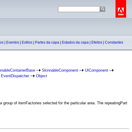
dos
|
Eventos
|
Estilos
|
Partes da capa
|
Estados da capa
|
Efeitos
|
Constantes
nnableContainerBase
SkinnableComponent
UIComponent
EventDispatcher
Object
a group of itemFactories selected for the particular area. The repeatingPart