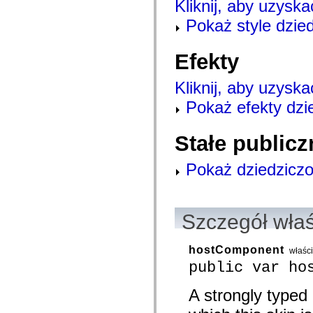
Kliknij, aby uzyska
mx.controls
mx.controls.advancedDataGridClasses
Pokaż style dzie
mx.controls.dataGridClasses
mx.controls.listClasses
mx.controls.menuClasses
Efekty
mx.controls.olapDataGridClasses
mx.controls.scrollClasses
mx.controls.sliderClasses
Kliknij, aby uzyska
mx.controls.textClasses
mx.controls.treeClasses
Pokaż efekty dzi
mx.controls.videoClasses
mx.core
mx.core.windowClasses
Stałe publicz
mx.effects
mx.effects.easing
mx.effects.effectClasses
Pokaż dziedziczo
mx.events
mx.filters
mx.flash
mx.formatters
mx.geom
Szczegół wła
mx.graphics
mx.graphics.codec
mx.graphics.shaderClasses
hostComponent
właśc
mx.logging
public var ho
mx.logging.errors
mx.logging.targets
mx.managers
A strongly typed
mx.modules
mx.netmon