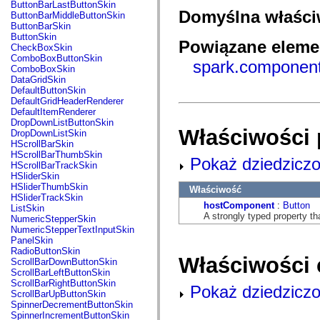
fl.events
ButtonBarLastButtonSkin
fl.ik
Domyślna właśc
ButtonBarMiddleButtonSkin
fl.lang
ButtonBarSkin
fl.livepreview
ButtonSkin
Powiązane elemen
fl.managers
CheckBoxSkin
fl.motion
ComboBoxButtonSkin
spark.component
fl.motion.easing
ComboBoxSkin
fl.rsl
DataGridSkin
fl.text
DefaultButtonSkin
fl.transitions
DefaultGridHeaderRenderer
fl.transitions.easing
DefaultItemRenderer
fl.video
DropDownListButtonSkin
flash.accessibility
Właściwości 
DropDownListSkin
flash.concurrent
HScrollBarSkin
flash.crypto
HScrollBarThumbSkin
Pokaż dziedziczo
flash.data
HScrollBarTrackSkin
flash.desktop
HSliderSkin
flash.display
HSliderThumbSkin
Właściwość
flash.display3D
HSliderTrackSkin
flash.display3D.textures
hostComponent
:
Button
ListSkin
flash.errors
A strongly typed property th
NumericStepperSkin
flash.events
NumericStepperTextInputSkin
flash.external
PanelSkin
flash.filesystem
RadioButtonSkin
Właściwości 
flash.filters
ScrollBarDownButtonSkin
flash.geom
ScrollBarLeftButtonSkin
flash.globalization
ScrollBarRightButtonSkin
Pokaż dziedziczo
flash.html
ScrollBarUpButtonSkin
flash.media
SpinnerDecrementButtonSkin
flash.net
SpinnerIncrementButtonSkin