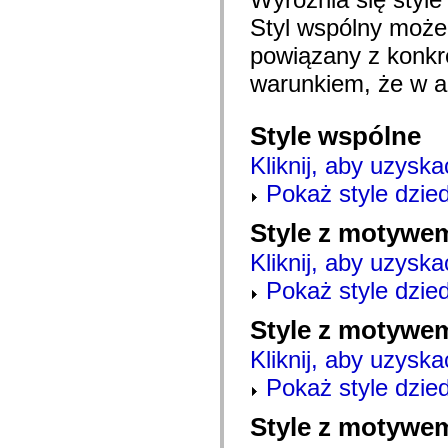
mx.automation.air
mx.automation.delegates
Styl wspólny moż
mx.automation.delegates.advancedDataGrid
powiązany z konk
mx.automation.delegates.charts
mx.automation.delegates.containers
warunkiem, że w ap
mx.automation.delegates.controls
mx.automation.delegates.controls.dataGridClasses
mx.automation.delegates.controls.fileSystemClasses
mx.automation.delegates.core
Style wspólne
mx.automation.delegates.flashflexkit
mx.automation.events
Kliknij, aby uzyska
mx.binding
mx.binding.utils
Pokaż style dzie
mx.charts
mx.charts.chartClasses
Style z motywem
mx.charts.effects
mx.charts.effects.effectClasses
Kliknij, aby uzyska
mx.charts.events
mx.charts.renderers
Pokaż style dzie
mx.charts.series
mx.charts.series.items
mx.charts.series.renderData
Style z motywe
mx.charts.styles
mx.collections
Kliknij, aby uzyska
mx.collections.errors
mx.containers
Pokaż style dzie
mx.containers.accordionClasses
mx.containers.dividedBoxClasses
Style z motywe
mx.containers.errors
mx.containers.utilityClasses