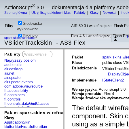
®
ActionScript
3.0 — dokumentacja dla platformy Adob
Strona główna
|
Ukryj listę pakietów i klas
|
Pakiety
|
Klasy
|
Nowości
|
Inde
Środowiska
Filtry:
AIR 30.0 i wcześniejsze, Flash Pla
wykonawcze
Flex 4.6 i wcześniejsze, Flash Pr
Produkty
U
spark.skins.wireframe
VSliderTrackSkin - AS3 Flex
Pakiety
x
Pakiet
spark.skins.wir
Najwyższy poziom
Klasa
public class VS
adobe.utils
Dziedziczenie
VSliderTrackSk
air.desktop
air.net
DisplayObje
air.update
Implementuje
IStateClient2
air.update.events
com.adobe.viewsource
Wersja języka:
ActionScript 3.0
fl.accessibility
Wersja produktu:
Flex 4
fl.containers
Wersje środowiska wykonawcz
fl.controls
fl.controls.dataGridClasses
The default wirefr
fl.controls.listClasses
fl.controls.progressBarClasses
Pakiet spark.skins.wireframe
component. Skin cl
fl.core
Klasy
fl.data
ApplicationSkin
using as a simple 
fl.display
ButtonBarFirstButtonSkin