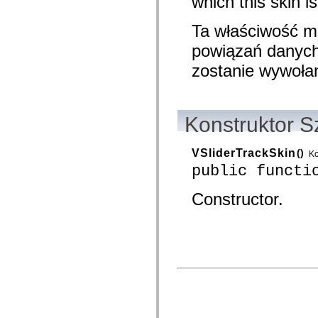
which this skin is
mx.olap
mx.olap.aggregators
Ta właściwość m
mx.preloaders
mx.printing
powiązań danych.
mx.resources
mx.rpc
zostanie wywoła
mx.rpc.events
mx.rpc.http
mx.rpc.http.mxml
mx.rpc.mxml
mx.rpc.remoting
Konstruktor S
mx.rpc.remoting.mxml
mx.rpc.soap
mx.rpc.soap.mxml
VSliderTrackSkin
()
Ko
mx.rpc.wsdl
mx.rpc.xml
public functi
mx.skins
mx.skins.halo
Constructor.
mx.skins.spark
mx.skins.wireframe
mx.skins.wireframe.windowChrome
mx.states
mx.styles
mx.utils
mx.validators
spark.accessibility
spark.automation.delegates
spark.automation.delegates.components
spark.automation.delegates.components.gridClasses
spark.automation.delegates.components.mediaClasses