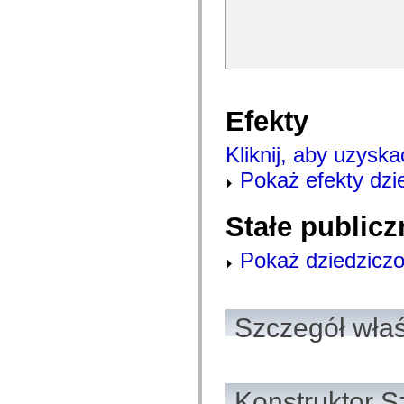
spark.automation.delegates.components.supportClasses
spark.automation.delegates.skins.spark
spark.automation.events
spark.collections
spark.components
spark.components.calendarClasses
spark.components.gridClasses
spark.components.mediaClasses
Efekty
spark.components.supportClasses
spark.components.windowClasses
spark.core
Kliknij, aby uzyska
spark.effects
spark.effects.animation
Pokaż efekty dzi
spark.effects.easing
spark.effects.interpolation
spark.effects.supportClasses
Stałe publicz
spark.events
spark.filters
spark.formatters
Pokaż dziedziczo
spark.formatters.supportClasses
spark.globalization
spark.globalization.supportClasses
spark.layouts
Szczegół wła
spark.layouts.supportClasses
spark.managers
spark.modules
spark.preloaders
spark.primitives
spark.primitives.supportClasses
Konstruktor S
spark.skins