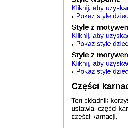
mx.automation.air
mx.automation.delegates
Kliknij, aby uzyska
mx.automation.delegates.advancedDataGrid
Pokaż style dzie
mx.automation.delegates.charts
mx.automation.delegates.containers
mx.automation.delegates.controls
Style z motywem
mx.automation.delegates.controls.dataGridClasses
mx.automation.delegates.controls.fileSystemClasses
Kliknij, aby uzyska
mx.automation.delegates.core
mx.automation.delegates.flashflexkit
Pokaż style dzie
mx.automation.events
mx.binding
Style z motywe
mx.binding.utils
mx.charts
Kliknij, aby uzyska
mx.charts.chartClasses
mx.charts.effects
Pokaż style dzie
mx.charts.effects.effectClasses
mx.charts.events
mx.charts.renderers
mx.charts.series
Części karnac
mx.charts.series.items
mx.charts.series.renderData
mx.charts.styles
Ten składnik korzys
mx.collections
mx.collections.errors
ustawiaj części ka
mx.containers
mx.containers.accordionClasses
części karnacji.
mx.containers.dividedBoxClasses
mx.containers.errors
mx.containers.utilityClasses