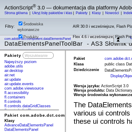
®
ActionScript
3.0 — dokumentacja dla platformy Adob
Strona główna
|
Ukryj listę pakietów i klas
|
Pakiety
|
Klasy
|
Nowości
|
Inde
Środowiska
Filtry:
AIR 30.0 i wcześniejsze, Flash Pla
wykonawcze
Flex 4.6 i wcześniejsze, Flash Pr
Produkty
U
com.adobe.dct.component.dataElementsPanel
DataElementsPanelToolBar - AS3 Słownik 
Pakiety
x
Pakiet
com.adobe.dct.
Najwyższy poziom
Klasa
public class D
adobe.utils
Dziedziczenie
DataElementsP
air.desktop
air.net
DisplayObje
air.update
air.update.events
Wersja języka:
ActionScript 3.0
com.adobe.viewsource
Wersja produktu:
Data Dictionar
fl.accessibility
Wersje środowiska wykonawcz
fl.containers
fl.controls
The DataElementsP
fl.controls.dataGridClasses
fl.controls.listClasses
various ui controls
fl.controls.progressBarClasses
Pakiet com.adobe.dct.component.dataElementsPanel
fl.core
these ui controls 
Klasy
fl.data
AdvanceDataElementsPanel
fl.display
DataElementsPanel