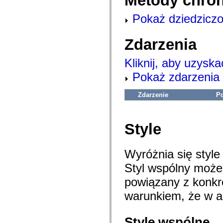
Metody chro
flash.net.dns
flash.net.drm
Pokaż dziedziczo
flash.notifications
flash.permissions
flash.printing
flash.profiler
Zdarzenia
flash.sampler
flash.security
Kliknij, aby uzyska
flash.sensors
flash.system
Pokaż zdarzenia 
flash.text
flash.text.engine
flash.text.ime
Zdarzenie
P
flash.ui
flash.utils
flash.xml
flashx.textLayout
Style
flashx.textLayout.compose
flashx.textLayout.container
flashx.textLayout.conversion
Wyróżnia się styl
flashx.textLayout.edit
flashx.textLayout.elements
Styl wspólny moż
flashx.textLayout.events
flashx.textLayout.factory
powiązany z konk
flashx.textLayout.formats
flashx.textLayout.operations
warunkiem, że w ap
flashx.textLayout.utils
flashx.undo
mx.accessibility
Style wspólne
mx.automation