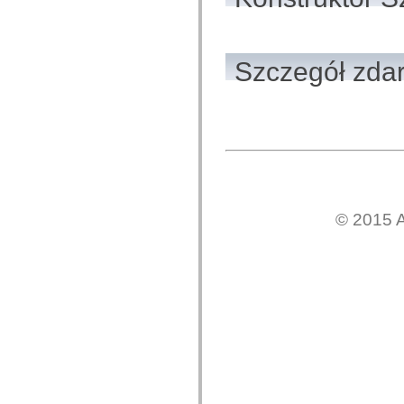
spark.skins.mobile
spark.skins.mobile.supportClasses
spark.skins.spark
spark.skins.spark.mediaClasses.fullScreen
Szczegół zda
spark.skins.spark.mediaClasses.normal
spark.skins.spark.windowChrome
spark.skins.wireframe
spark.skins.wireframe.mediaClasses
spark.skins.wireframe.mediaClasses.fullScreen
spark.transitions
spark.utils
spark.validators
spark.validators.supportClasses
Elementy językowe
Stałe globalne
© 2015 A
Funkcje globalne
Operatory
Instrukcje, słowa kluczowe i dyrektywy
Typy specjalne
Dodatki
Nowości
Błędy kompilatora
Ostrzeżenia kompilatora
Błędy czasu wykonywania
Migracja kodu ActionScript 3
Obsługiwane zestawy znaków
Tylko MXML
Elementy XML dotyczące ruchu
Znaczniki tekstu z synchronizacją czasową