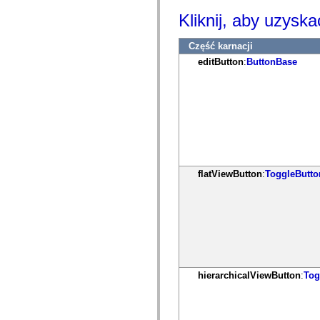
mx.controls
Kliknij, aby uzyska
mx.controls.advancedDataGridClasses
mx.controls.dataGridClasses
mx.controls.listClasses
Część karnacji
mx.controls.menuClasses
mx.controls.olapDataGridClasses
editButton
:
ButtonBase
mx.controls.scrollClasses
mx.controls.sliderClasses
mx.controls.textClasses
mx.controls.treeClasses
mx.controls.videoClasses
mx.core
mx.core.windowClasses
mx.effects
mx.effects.easing
mx.effects.effectClasses
flatViewButton
:
ToggleButt
mx.events
mx.filters
mx.flash
mx.formatters
mx.geom
mx.graphics
mx.graphics.codec
mx.graphics.shaderClasses
mx.logging
mx.logging.errors
hierarchicalViewButton
:
Tog
mx.logging.targets
mx.managers
mx.modules
mx.netmon