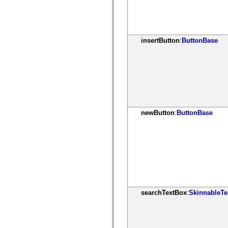
mx.olap
mx.olap.aggregators
mx.preloaders
mx.printing
mx.resources
insertButton
:
ButtonBase
mx.rpc
mx.rpc.events
mx.rpc.http
mx.rpc.http.mxml
mx.rpc.mxml
mx.rpc.remoting
mx.rpc.remoting.mxml
mx.rpc.soap
mx.rpc.soap.mxml
mx.rpc.wsdl
newButton
:
ButtonBase
mx.rpc.xml
mx.skins
mx.skins.halo
mx.skins.spark
mx.skins.wireframe
mx.skins.wireframe.windowChrome
mx.states
mx.styles
mx.utils
mx.validators
searchTextBox
:
SkinnableTe
spark.accessibility
spark.automation.delegates
spark.automation.delegates.components
spark.automation.delegates.components.gridClasses
spark.automation.delegates.components.mediaClasses