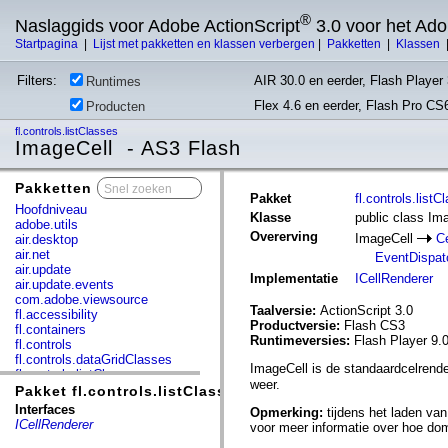
®
Naslaggids voor Adobe ActionScript
3.0 voor het Ad
Startpagina
|
Lijst met pakketten en klassen verbergen
|
Pakketten
|
Klassen
Filters:
AIR 30.0 en eerder, Flash Player 
Runtimes
Flex 4.6 en eerder, Flash Pro CS
Producten
fl.controls.listClasses
ImageCell - AS3 Flash
Pakketten
x
Pakket
fl.controls.listC
Hoofdniveau
Klasse
public class Im
adobe.utils
Overerving
ImageCell
C
air.desktop
air.net
EventDispat
air.update
Implementatie
ICellRenderer
air.update.events
com.adobe.viewsource
Taalversie:
ActionScript 3.0
fl.accessibility
Productversie:
Flash CS3
fl.containers
Runtimeversies:
Flash Player 9.0
fl.controls
fl.controls.dataGridClasses
ImageCell is de standaardcelrend
fl.controls.listClasses
weer.
fl.controls.progressBarClasses
Pakket fl.controls.listClasses
fl.core
Interfaces
Opmerking:
tijdens het laden va
fl.data
ICellRenderer
voor meer informatie over hoe dom
fl.display