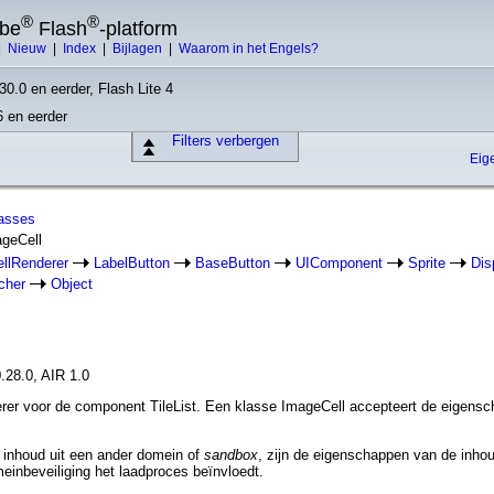
®
®
obe
Flash
-platform
|
Nieuw
|
Index
|
Bijlagen
|
Waarom in het Engels?
30.0 en eerder, Flash Lite 4
6 en eerder
Filters verbergen
Eig
lasses
ageCell
ellRenderer
LabelButton
BaseButton
UIComponent
Sprite
Dis
cher
Object
.28.0, AIR 1.0
erer voor de component TileList. Een klasse ImageCell accepteert de eigen
n inhoud uit een ander domein of
sandbox
, zijn de eigenschappen van de inhou
einbeveiliging het laadproces beïnvloedt.