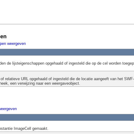
pen
ppen weergeven
den de lijsteigenschappen opgehaald of ingesteld die op de cel worden toegep
of relatieve URL opgehaald of ingesteld die de locatie aangeeft van het SWF
otheek, een verwijzing naar een weergaveobject.
weergeven
nstantie ImageCell gemaakt.