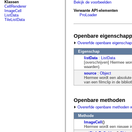
fl.events
Klassen
Bekijk de voorbeelden
fl.ik
CellRenderer
fl.lang
Verwante API-elementen
ImageCell
fl.livepreview
ProLoader
ListData
fl.managers
TileListData
fl.motion
fl.motion.easing
fl.rsl
Openbare eigenschap
fl.text
fl.transitions
Overerfde openbare eigenscha
fl.transitions.easing
fl.video
Eigenschap
flash.accessibility
listData
:
ListData
flash.concurrent
[overschrijven] Hiermee wor
flash.crypto
waarden).
flash.data
flash.desktop
source
:
Object
flash.display
Hiermee wordt een absolute 
flash.display3D
van een filmclip in de bibli
flash.display3D.textures
flash.errors
flash.events
flash.external
Openbare methoden
flash.filesystem
flash.filters
Overerfde openbare methoden 
flash.geom
flash.globalization
Methode
flash.html
ImageCell
()
flash.media
Hiermee wordt een nieuwe i
flash.net