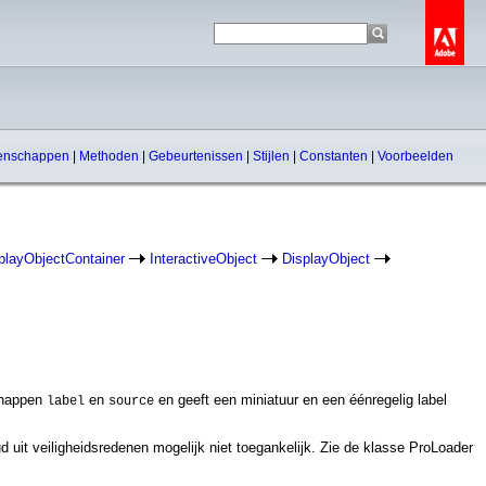
enschappen
|
Methoden
|
Gebeurtenissen
|
Stijlen
|
Constanten
|
Voorbeelden
playObjectContainer
InteractiveObject
DisplayObject
schappen
en
en geeft een miniatuur en een éénregelig label
label
source
d uit veiligheidsredenen mogelijk niet toegankelijk. Zie de klasse ProLoader