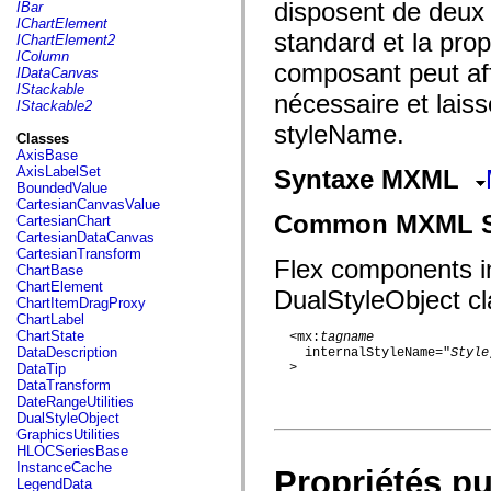
fl.events
disposent de deux 
IBar
fl.ik
IChartElement
fl.lang
standard et la pro
IChartElement2
fl.livepreview
IColumn
composant peut aff
fl.managers
IDataCanvas
fl.motion
IStackable
nécessaire et laiss
fl.motion.easing
IStackable2
fl.rsl
styleName.
fl.text
Classes
fl.transitions
AxisBase
fl.transitions.easing
AxisLabelSet
Syntaxe MXML
fl.video
BoundedValue
flash.accessibility
CartesianCanvasValue
flash.concurrent
Common MXML Syn
CartesianChart
flash.crypto
CartesianDataCanvas
flash.data
CartesianTransform
Flex components in
flash.desktop
ChartBase
flash.display
ChartElement
DualStyleObject cl
flash.display3D
ChartItemDragProxy
flash.display3D.textures
ChartLabel
flash.errors
ChartState
  <mx:
tagname
flash.events
DataDescription
    internalStyleName="
Style
flash.external
DataTip
  >

flash.filesystem
DataTransform
flash.filters
DateRangeUtilities
flash.geom
DualStyleObject
flash.globalization
GraphicsUtilities
flash.html
HLOCSeriesBase
flash.media
InstanceCache
Propriétés p
flash.net
LegendData