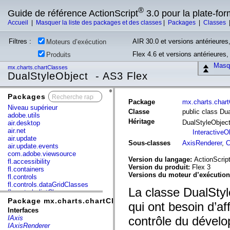
®
Guide de référence ActionScript
3.0 pour la plate-fo
Accueil
|
Masquer la liste des packages et des classes
|
Packages
|
Classes
Filtres :
AIR 30.0 et versions antérieures,
Moteurs d’exécution
Flex 4.6 et versions antérieures
Produits
Masqu
mx.charts.chartClasses
DualStyleObject - AS3 Flex
Packages
x
Package
mx.charts.char
Niveau supérieur
Classe
public class Du
adobe.utils
Héritage
DualStyleObjec
air.desktop
air.net
InteractiveO
air.update
Sous-classes
AxisRenderer
,
C
air.update.events
com.adobe.viewsource
Version du langage:
ActionScript
fl.accessibility
Version du produit:
Flex 3
fl.containers
Versions du moteur d’exécutio
fl.controls
fl.controls.dataGridClasses
La classe DualSty
fl.controls.listClasses
fl.controls.progressBarClasses
Package mx.charts.chartClasses
qui ont besoin d’af
fl.core
Interfaces
fl.data
IAxis
contrôle du dévelo
fl.display
IAxisRenderer