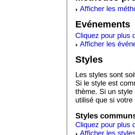
mx.automation.air
mx.automation.delegates
Afficher les méth
mx.automation.delegates.advancedDataGrid
mx.automation.delegates.charts
mx.automation.delegates.containers
Evénements
mx.automation.delegates.controls
mx.automation.delegates.controls.dataGridClasses
mx.automation.delegates.controls.fileSystemClasses
Cliquez pour plus 
mx.automation.delegates.core
Afficher les évén
mx.automation.delegates.flashflexkit
mx.automation.events
mx.binding
mx.binding.utils
Styles
mx.charts
mx.charts.chartClasses
mx.charts.effects
Les styles sont so
mx.charts.effects.effectClasses
mx.charts.events
Si le style est com
mx.charts.renderers
mx.charts.series
thème. Si un style 
mx.charts.series.items
mx.charts.series.renderData
utilisé que si votre
mx.charts.styles
mx.collections
mx.collections.errors
Styles commun
mx.containers
mx.containers.accordionClasses
Cliquez pour plus d
mx.containers.dividedBoxClasses
mx.containers.errors
Afficher les style
mx.containers.utilityClasses