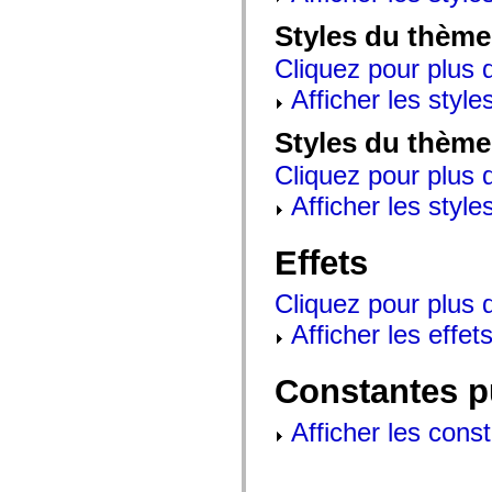
mx.controls
mx.controls.advancedDataGridClasses
Styles du thème
mx.controls.dataGridClasses
mx.controls.listClasses
Cliquez pour plus d
mx.controls.menuClasses
mx.controls.olapDataGridClasses
Afficher les style
mx.controls.scrollClasses
mx.controls.sliderClasses
Styles du thème
mx.controls.textClasses
mx.controls.treeClasses
Cliquez pour plus d
mx.controls.videoClasses
mx.core
Afficher les style
mx.core.windowClasses
mx.effects
mx.effects.easing
Effets
mx.effects.effectClasses
mx.events
mx.filters
Cliquez pour plus d
mx.flash
mx.formatters
Afficher les effets
mx.geom
mx.graphics
mx.graphics.codec
Constantes p
mx.graphics.shaderClasses
mx.logging
mx.logging.errors
Afficher les cons
mx.logging.targets
mx.managers
mx.modules
mx.netmon