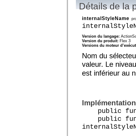
mx.olap
Détails de la 
mx.olap.aggregators
mx.preloaders
mx.printing
internalStyleName
pr
mx.resources
internalStyle
mx.rpc
mx.rpc.events
mx.rpc.http
Version du langage:
ActionSc
mx.rpc.http.mxml
Version du produit:
Flex 3
mx.rpc.mxml
Versions du moteur d’exécu
mx.rpc.remoting
mx.rpc.remoting.mxml
Nom du sélecteur
mx.rpc.soap
mx.rpc.soap.mxml
valeur. Le niveau
mx.rpc.wsdl
est inférieur au 
mx.rpc.xml
mx.skins
mx.skins.halo
mx.skins.spark
mx.skins.wireframe
mx.skins.wireframe.windowChrome
mx.states
Implémentation
mx.styles
mx.utils
public funct
mx.validators
spark.accessibility
public func
spark.automation.delegates
internalStyle
spark.automation.delegates.components
spark.automation.delegates.components.gridClasses
spark.automation.delegates.components.mediaClasses