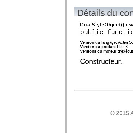
spark.automation.delegates.components.supportClasses
spark.automation.delegates.skins.spark
Détails du co
spark.automation.events
spark.collections
spark.components
DualStyleObject
()
Con
spark.components.calendarClasses
spark.components.gridClasses
public functi
spark.components.mediaClasses
spark.components.supportClasses
Version du langage:
ActionSc
spark.components.windowClasses
Version du produit:
Flex 3
spark.core
Versions du moteur d’exécu
spark.effects
spark.effects.animation
Constructeur.
spark.effects.easing
spark.effects.interpolation
spark.effects.supportClasses
spark.events
spark.filters
spark.formatters
spark.formatters.supportClasses
spark.globalization
spark.globalization.supportClasses
spark.layouts
spark.layouts.supportClasses
spark.managers
© 2015 A
spark.modules
spark.preloaders
spark.primitives
spark.primitives.supportClasses
spark.skins