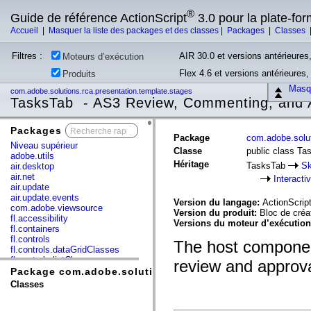
®
Guide de référence ActionScript
3.0 pour la plate-fo
Accueil
|
Masquer la liste des packages et des classes
|
Packages
|
Classes
Filtres :
AIR 30.0 et versions antérieures,
Moteurs d’exécution
Flex 4.6 et versions antérieures
Produits
Masqu
com.adobe.solutions.rca.presentation.template.stages
TasksTab - AS3 Review, Commenting, and 
Packages
x
Package
com.adobe.solut
Niveau supérieur
Classe
public class Ta
adobe.utils
Héritage
TasksTab
Sk
air.desktop
air.net
Interacti
air.update
air.update.events
Version du langage:
ActionScript
com.adobe.viewsource
Version du produit:
Bloc de cré
fl.accessibility
Versions du moteur d’exécutio
fl.containers
fl.controls
The host component
fl.controls.dataGridClasses
fl.controls.listClasses
review and approva
fl.controls.progressBarClasses
Package com.adobe.solutions.rca.presentation.templat
fl.core
Classes
fl.data
fl.display