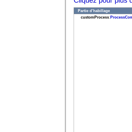
Cliquez pour plus d
mx.controls
mx.controls.advancedDataGridClasses
Partie d’habillage
mx.controls.dataGridClasses
mx.controls.listClasses
customProcess
:
ProcessCo
mx.controls.menuClasses
mx.controls.olapDataGridClasses
mx.controls.scrollClasses
mx.controls.sliderClasses
mx.controls.textClasses
mx.controls.treeClasses
mx.controls.videoClasses
mx.core
mx.core.windowClasses
mx.effects
mx.effects.easing
mx.effects.effectClasses
mx.events
mx.filters
mx.flash
mx.formatters
mx.geom
mx.graphics
mx.graphics.codec
mx.graphics.shaderClasses
mx.logging
mx.logging.errors
mx.logging.targets
mx.managers
mx.modules
mx.netmon