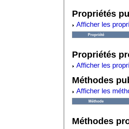
fl.events
fl.ik
fl.lang
Propriétés p
fl.livepreview
fl.managers
fl.motion
Afficher les propr
fl.motion.easing
fl.rsl
Propriété
fl.text
fl.transitions
fl.transitions.easing
fl.video
Propriétés p
flash.accessibility
flash.concurrent
flash.crypto
Afficher les propr
flash.data
flash.desktop
flash.display
Méthodes pu
flash.display3D
flash.display3D.textures
flash.errors
Afficher les méth
flash.events
flash.external
flash.filesystem
Méthode
flash.filters
flash.geom
flash.globalization
flash.html
Méthodes pr
flash.media
flash.net