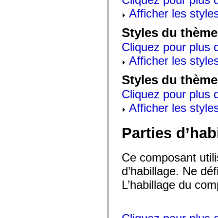
mx.automation.air
mx.automation.delegates
Afficher les style
mx.automation.delegates.advancedDataGrid
mx.automation.delegates.charts
Styles du thème
mx.automation.delegates.containers
mx.automation.delegates.controls
Cliquez pour plus d
mx.automation.delegates.controls.dataGridClasses
mx.automation.delegates.controls.fileSystemClasses
Afficher les style
mx.automation.delegates.core
mx.automation.delegates.flashflexkit
mx.automation.events
Styles du thème
mx.binding
mx.binding.utils
Cliquez pour plus d
mx.charts
Afficher les style
mx.charts.chartClasses
mx.charts.effects
mx.charts.effects.effectClasses
mx.charts.events
Parties d’hab
mx.charts.renderers
mx.charts.series
mx.charts.series.items
Ce composant utili
mx.charts.series.renderData
mx.charts.styles
d’habillage. Ne déf
mx.collections
mx.collections.errors
L’habillage du comp
mx.containers
mx.containers.accordionClasses
mx.containers.dividedBoxClasses
mx.containers.errors
mx.containers.utilityClasses