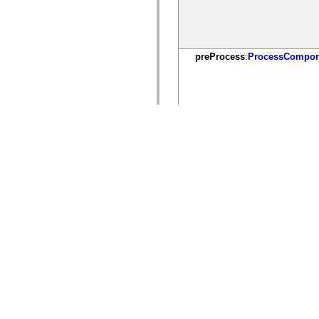
preProcess
:
ProcessCompon