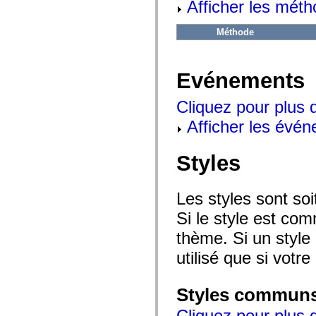
Afficher les méth
flash.net.dns
flash.net.drm
flash.notifications
Méthode
flash.permissions
flash.printing
flash.profiler
flash.sampler
Evénements
flash.security
flash.sensors
flash.system
Cliquez pour plus 
flash.text
flash.text.engine
Afficher les évén
flash.text.ime
flash.ui
flash.utils
Styles
flash.xml
flashx.textLayout
flashx.textLayout.compose
flashx.textLayout.container
Les styles sont so
flashx.textLayout.conversion
Si le style est com
flashx.textLayout.edit
flashx.textLayout.elements
thème. Si un style 
flashx.textLayout.events
flashx.textLayout.factory
utilisé que si votre
flashx.textLayout.formats
flashx.textLayout.operations
flashx.textLayout.utils
flashx.undo
Styles commun
mx.accessibility
mx.automation
Cliquez pour plus d