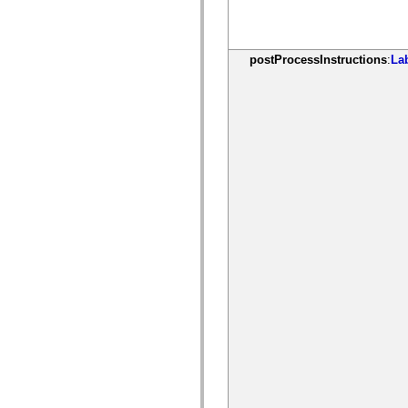
postProcessInstructions
:
La