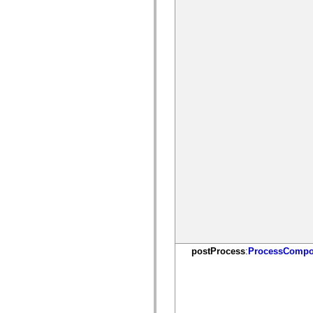
Liste des éléments déconseillés
Constantes d’implémentation d’accessibilité
Utilisation des exemples de code ActionScript
Informations juridiques
postProcess
:
ProcessCompo