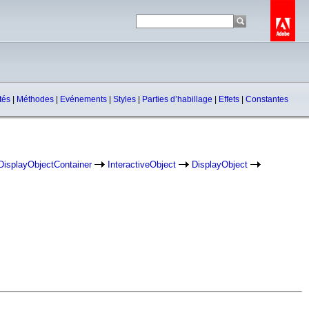
étés
|
Méthodes
|
Evénements
|
Styles
|
Parties d’habillage
|
Effets
|
Constantes
DisplayObjectContainer
InteractiveObject
DisplayObject