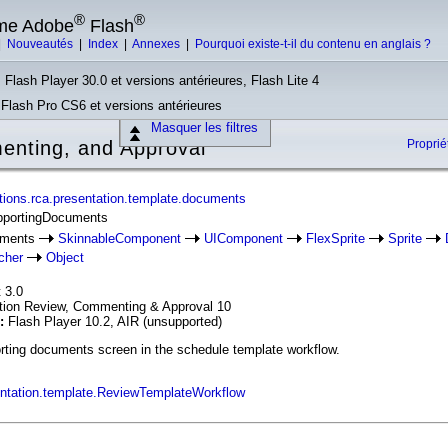
®
®
rme Adobe
Flash
|
Nouveautés
|
Index
|
Annexes
|
Pourquoi existe-t-il du contenu en anglais ?
 Flash Player 30.0 et versions antérieures, Flash Lite 4
, Flash Pro CS6 et versions antérieures
Masquer les filtres
nting, and Approval
Propri
ions.rca.presentation.template.documents
upportingDocuments
uments
SkinnableComponent
UIComponent
FlexSprite
Sprite
cher
Object
 3.0
ation Review, Commenting & Approval 10
n:
Flash Player 10.2, AIR (unsupported)
rting documents screen in the schedule template workflow.
te.documents
entation.template.ReviewTemplateWorkflow