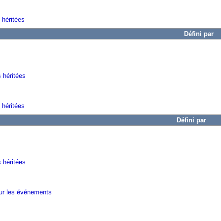
 héritées
Défini par
s héritées
 héritées
Défini par
 héritées
sur les événements