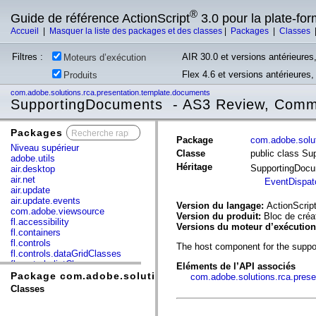
®
Guide de référence ActionScript
3.0 pour la plate-fo
Accueil
|
Masquer la liste des packages et des classes
|
Packages
|
Classes
Filtres :
AIR 30.0 et versions antérieures,
Moteurs d’exécution
Flex 4.6 et versions antérieures
Produits
com.adobe.solutions.rca.presentation.template.documents
SupportingDocuments - AS3 Review, Comme
Packages
x
Package
com.adobe.solut
Niveau supérieur
Classe
public class S
adobe.utils
Héritage
SupportingDoc
air.desktop
air.net
EventDispat
air.update
air.update.events
Version du langage:
ActionScript
com.adobe.viewsource
Version du produit:
Bloc de cré
fl.accessibility
Versions du moteur d’exécutio
fl.containers
fl.controls
The host component for the suppo
fl.controls.dataGridClasses
fl.controls.listClasses
Eléments de l’API associés
fl.controls.progressBarClasses
Package com.adobe.solutions.rca.presentation.templa
com.adobe.solutions.rca.pres
fl.core
Classes
fl.data
fl.display