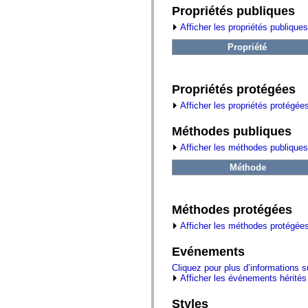
fl.events
Propriétés publiques
fl.ik
fl.lang
Afficher les propriétés publiques
fl.livepreview
fl.managers
Propriété
fl.motion
fl.motion.easing
fl.rsl
fl.text
Propriétés protégées
fl.transitions
fl.transitions.easing
Afficher les propriétés protégée
fl.video
flash.accessibility
Méthodes publiques
flash.concurrent
flash.crypto
Afficher les méthodes publiques
flash.data
flash.desktop
Méthode
flash.display
flash.display3D
flash.display3D.textures
flash.errors
Méthodes protégées
flash.events
Afficher les méthodes protégées
flash.external
flash.filesystem
flash.filters
Evénements
flash.geom
Cliquez pour plus d’informations 
flash.globalization
Afficher les événements hérités
flash.html
flash.media
flash.net
Styles